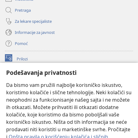
Pretraga
Za lekare specijaliste
Informacije za javnost
Pomoć
Prilozi
(otvara
novi
Podešavanja privatnosti
prozor)
ONLAJN BIBLIOTEKA Watchtower
(otvara
Da bismo vam pružili najbolje korisničko iskustvo,
novi
®
JW Hub
prozor)
koristimo kolačiće i slične tehnologije. Neki kolačići su
(otvara
novi
neophodni za funkcionisanje našeg sajta i ne možete
®
JW Library
prozor)
ih otkazati. Možete prihvatiti ili otkazati dodatne
kolačiće, koje koristimo da bismo poboljšali vaše
®
Watchtower Library
korisničko iskustvo. Ništa od tih informacija se neće
prodavati niti koristiti u marketinške svrhe. Pročitajte
i
Opšta pravila o korišćenju kolačića i sličnih