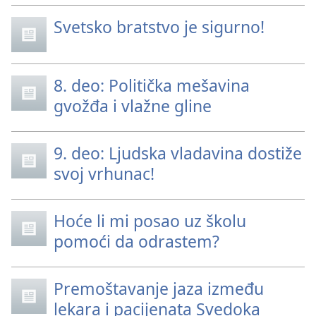
Svetsko bratstvo je sigurno!
8. deo: Politička mešavina
gvožđa i vlažne gline
9. deo: Ljudska vladavina dostiže
svoj vrhunac!
Hoće li mi posao uz školu
pomoći da odrastem?
Premoštavanje jaza između
lekara i pacijenata Svedoka