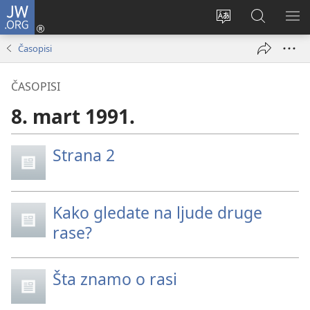
JW.ORG
Prijava
(otvara
Promeni
Pretraga
PRI
novi
jezik
sajta
ME
Časopisi
prozor)
sajta
JW.ORG
ČASOPISI
8. mart 1991.
Strana 2
Kako gledate na ljude druge
rase?
Šta znamo o rasi