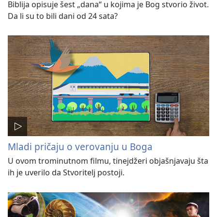
Biblija opisuje šest „dana“ u kojima je Bog stvorio život.
Da li su to bili dani od 24 sata?
Mladi pričaju o verovanju u Boga
U ovom trominutnom filmu, tinejdžeri objašnjavaju šta
ih je uverilo da Stvoritelj postoji.