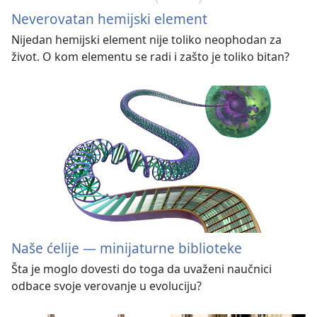
Neverovatan hemijski element
Nijedan hemijski element nije toliko neophodan za
život. O kom elementu se radi i zašto je toliko bitan?
Naše ćelije — minijaturne biblioteke
Šta je moglo dovesti do toga da uvaženi naučnici
odbace svoje verovanje u evoluciju?