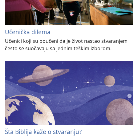
Učenička dilema
Učenici koji su poučeni da je život nastao stvaranjem
često se suočavaju sa jednim teškim izborom.
Šta Biblija kaže o stvaranju?