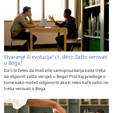
Stvaranje ili evolucija? (1. deo): Zašto verovati
u Boga?
Da li bi želeo da imaš više samopouzdanja kada treba
da objasniš zašto veruješ u Boga? Pročitaj predloge o
tome kako možeš odgovoriti ako ti neko kaže zašto ne
treba verovati u Boga.