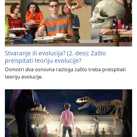
Stvaranje ili evolucija? (2. deo): Zašto
preispitati teoriju evolucije?
Osmotri dva osnovna razloga zašto treba preispitati
teoriju evolucije.