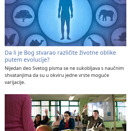
Da li je Bog stvarao različite životne oblike
putem evolucije?
Nijedan deo Svetog pisma se ne sukobljava s naučnim
shvatanjima da su u okviru jedne vrste moguće
varijacije.