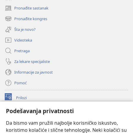
Pronađite sastanak
(otvara
novi
Pronađite kongres
(otvara
prozor)
novi
Šta je novo?
prozor)
Videoteka
Pretraga
Za lekare specijaliste
Informacije za javnost
Pomoć
Prilozi
(otvara
novi
Podešavanja privatnosti
prozor)
ONLAJN BIBLIOTEKA Watchtower
(otvara
Da bismo vam pružili najbolje korisničko iskustvo,
novi
®
JW Hub
prozor)
koristimo kolačiće i slične tehnologije. Neki kolačići su
(otvara