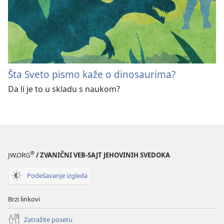
Šta Sveto pismo kaže o dinosaurima?
Da li je to u skladu s naukom?
®
JW.ORG
/ ZVANIČNI VEB-SAJT JEHOVINIH SVEDOKA
Podešavanje izgleda
Brzi linkovi
Zatražite posetu