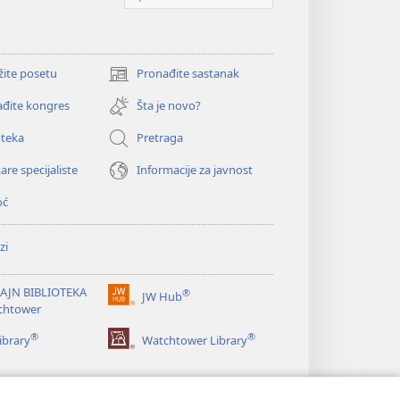
žite posetu
Pronađite sastanak
(otvara
novi
đite kongres
Šta je novo?
prozor)
oteka
Pretraga
are specijaliste
Informacije za javnost
oć
zi
AJN BIBLIOTEKA
®
JW Hub
(otvara
chtower
novi
®
®
prozor)
ibrary
Watchtower Library