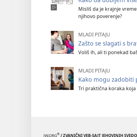
Misliš da je krajnje vrem
njihovo poverenje?
MLADI PITAJU
Zašto se slagati s br
Voliš ih, ali ti ponekad ba
MLADI PITAJU
Kako mogu zadobiti p
Tri praktična koraka koja
®
JW.ORG
/ ZVANIČNI VEB-SAJT JEHOVINIH SVED