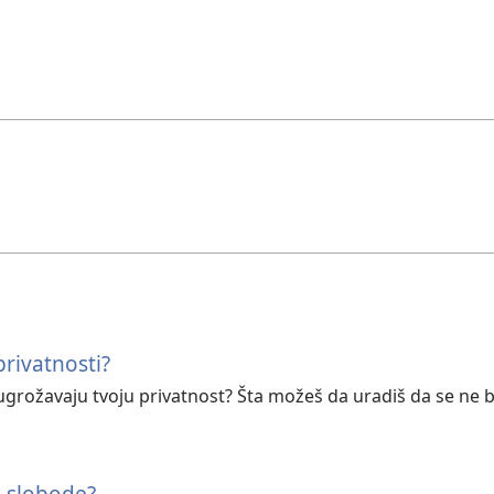
rivatnosti?
lji ugrožavaju tvoju privatnost? Šta možeš da uradiš da se ne 
e slobode?