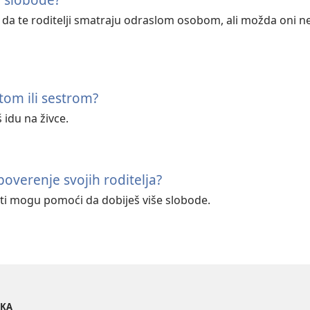
e da te roditelji smatraju odraslom osobom, ali možda oni n
atom ili sestrom?
š idu na živce.
overenje svojih roditelja?
 ti mogu pomoći da dobiješ više slobode.
OKA