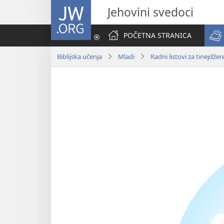
JW.ORG
Jehovini svedoci
POČETNA STRANICA
Biblijska učenja
Mladi
Radni listovi za tinejdžer