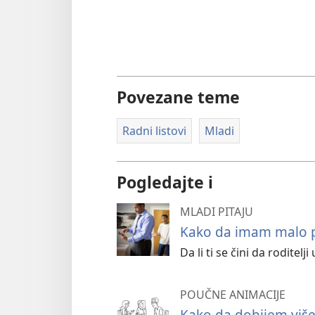
Povezane teme
Radni listovi
Mladi
Pogledajte i
MLADI PITAJU
Kako da imam malo p
Da li ti se čini da rodite
POUČNE ANIMACIJE
Kako da dobijem viš