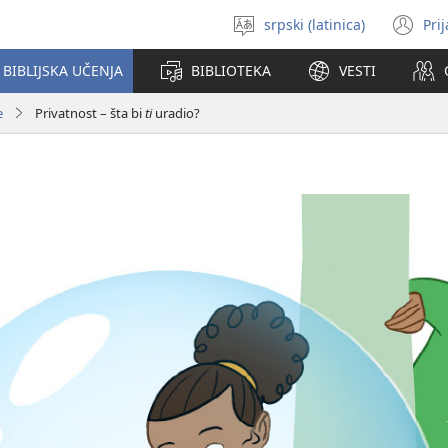
srpski (latinica)
Pri
Izaberi
(o
jezik
no
BIBLIJSKA UČENJA
BIBLIOTEKA
VESTI
pr
e
Privatnost – šta bi
ti
uradio?