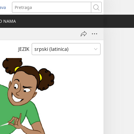
java
tvara
Pretraga
vi
O NAMA
ozor)
JEZIK