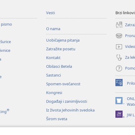
Vesti
Brzi linkovi
o pismo
Zatra
O nama
Prona
(otvara
Uobičajena pitanja
ošurice
novi
Vide
Zatražite posetu
prozor)
zivnice
Za lek
Kontakt
a
Obilasci Betela
Pom
Sastanci
e
Prilo
Spomen-svečanost
(otvara
novi
Kongresi
prozor)
ONL
Događaji i zanimljivosti
(otvara
Wat
novi
Iz života Jehovinih svedoka
®
ting
JW L
prozor)
Širom sveta