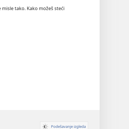
e misle tako. Kako možeš steći
Podešavanje izgleda