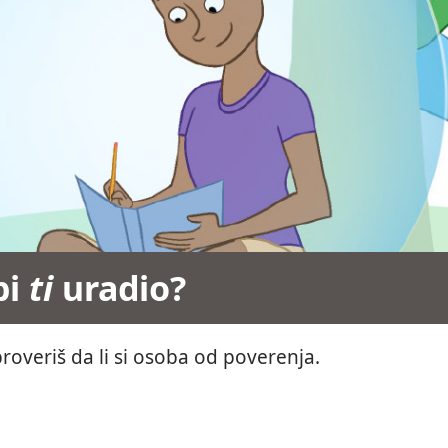
bi
ti
uradio?
proveriš da li si osoba od poverenja.