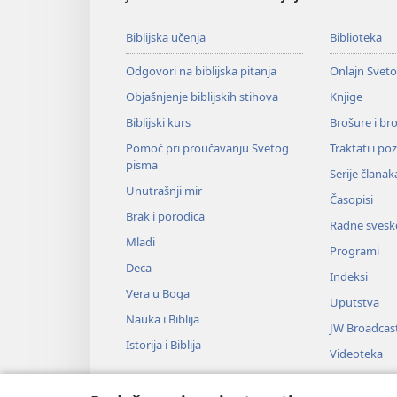
Biblijska učenja
Biblioteka
Odgovori na biblijska pitanja
Onlajn Svet
Objašnjenje biblijskih stihova
Knjige
Biblijski kurs
Brošure i br
Pomoć pri proučavanju Svetog
Traktati i po
pisma
Serije članak
Unutrašnji mir
Časopisi
Brak i porodica
Radne svesk
Mladi
Programi
Deca
Indeksi
Vera u Boga
Uputstva
Nauka i Biblija
JW Broadcas
Istorija i Biblija
Videoteka
Muzika