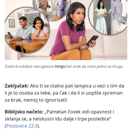
Česte ili ozbiljne nesuglasice
mogu
biti znak da niste jedno za drugo
Zaključak:
Ako ti se stalno pali lampica u vezi s tim da
li je to osoba za tebe, pa čak i da li si uopšte spreman
za brak, nemoj to ignorisati!
Biblijsko načelo:
„Pametan čovek vidi opasnost i
sklanja se, a neiskusni idu dalje i trpe posledice“
(
Poslovice 22:3
).