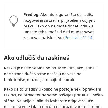
Predlog:
Ako nisi siguran šta da radiš,
razgovaraj sa zrelim prijateljem koji je u
braku. Iako on ne može doneti odluku
umesto tebe, može ti dati mudar savet
zasnovan na iskustvu (
Poslovice 11:14
).
Ako odlučiš da raskineš
Raskid je nešto veoma bolno. Međutim, ako jedna ili
obe strane duže vreme osećaju da veza ne
funkcioniše, možda je to najbolji korak.
Kako da to uradiš? Ukoliko ne postoje neki opravdani
razlozi, ne bi bilo fer da samo pošalješ poruku ili nešto
slično. Najbolje bi bilo da izaberete odgovarajuće
mesto i vreme i da licem u lice porazgovarate o tome.