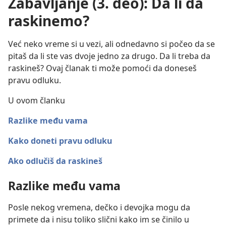
Zabavljanje (3. deo): Da li da
raskinemo?
Već neko vreme si u vezi, ali odnedavno si počeo da se
pitaš da li ste vas dvoje jedno za drugo. Da li treba da
raskineš? Ovaj članak ti može pomoći da doneseš
pravu odluku.
U ovom članku
Razlike među vama
Kako doneti pravu odluku
Ako odlučiš da raskineš
Razlike među vama
Posle nekog vremena, dečko i devojka mogu da
primete da i nisu toliko slični kako im se činilo u