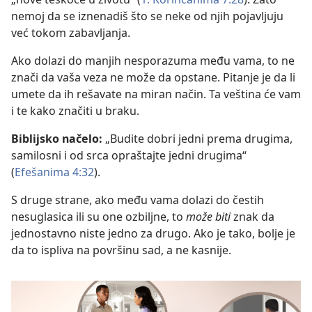
nemoj da se iznenadiš što se neke od njih pojavljuju
već tokom zabavljanja.
Ako dolazi do manjih nesporazuma među vama, to ne
znači da vaša veza ne može da opstane. Pitanje je da li
umete da ih rešavate na miran način. Ta veština će vam
i te kako značiti u braku.
Biblijsko načelo:
„Budite dobri jedni prema drugima,
samilosni i od srca opraštajte jedni drugima“
(
Efešanima 4:32
).
S druge strane, ako među vama dolazi do čestih
nesuglasica ili su one ozbiljne, to
može biti
znak da
jednostavno niste jedno za drugo. Ako je tako, bolje je
da to ispliva na površinu sad, a ne kasnije.