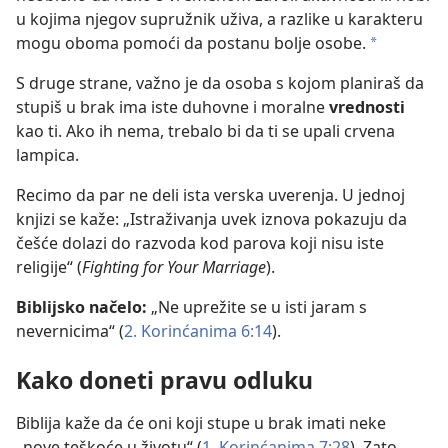
u kojima njegov supružnik uživa, a razlike u karakteru
mogu oboma pomoći da postanu bolje osobe.
a
S druge strane, važno je da osoba s kojom planiraš da
stupiš u brak ima iste duhovne i moralne
vrednosti
kao ti. Ako ih nema, trebalo bi da ti se upali crvena
lampica.
Recimo da par ne deli ista verska uverenja. U jednoj
knjizi se kaže: „Istraživanja uvek iznova pokazuju da
češće dolazi do razvoda kod parova koji nisu iste
religije“ (
Fighting for Your Marriage
).
Biblijsko načelo:
„Ne uprežite se u isti jaram s
nevernicima“ (
2. Korinćanima 6:14
).
Kako doneti pravu odluku
Biblija kaže da će oni koji stupe u brak imati neke
„nove teškoće u životu“ (
1. Korinćanima 7:28
). Zato