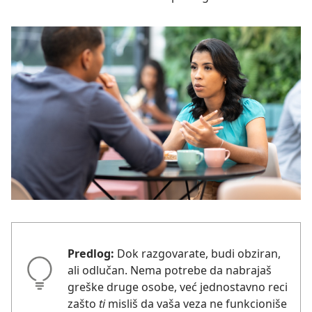
Predlog:
Dok razgovarate, budi obziran,
ali odlučan. Nema potrebe da nabrajaš
greške druge osobe, već jednostavno reci
zašto
ti
misliš da vaša veza ne funkcioniše