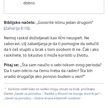
dobro.
Biblijsko načelo:
„Govorite istinu jedan drugom“
(
Zaharija 8:16
).
Nemoj raskid doživljavati kao lični neuspeh. Ne
zaboravi, cilj zabavljanja je da ti pomogne da odlučiš
da li ćeš stupiti u brak s tom osobom ili ne. Čak i ako
raskinete, to iskustvo ti može koristiti u životu.
Pitaj se:
„Šta sam naučio o sebi tokom ovog perioda?
Da li sam otkrio na čemu treba da radim? Šta bih
uradio drugačije ako ponovo budem u vezi?“
Da biste videli kako te razlike mogu uticati na brak, pročitajte
a
članke „
Saveti za porodicu – Razlike u ličnosti ne moraju stvoriti jaz
“ i
„
Saveti za porodicu – Dobra strana iritantnih osobina
“.