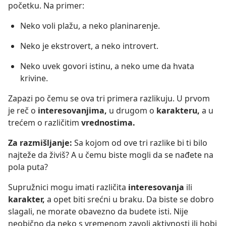
početku. Na primer:
Neko voli plažu, a neko planinarenje.
Neko je ekstrovert, a neko introvert.
Neko uvek govori istinu, a neko ume da hvata
krivine.
Zapazi po čemu se ova tri primera razlikuju. U prvom
je reč o
interesovanjima,
u drugom o
karakteru,
a u
trećem o različitim
vrednostima.
Za razmišljanje:
Sa kojom od ove tri razlike bi ti bilo
najteže da živiš? A u čemu biste mogli da se nađete na
pola puta?
Supružnici mogu imati različita
interesovanja
ili
karakter,
a opet biti srećni u braku. Da biste se dobro
slagali, ne morate obavezno da budete isti. Nije
neobično da neko s vremenom zavoli aktivnosti ili hobi