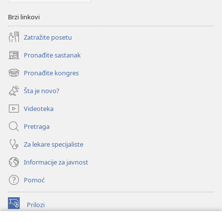
Brzi linkovi
Zatražite posetu
Pronađite sastanak
(otvara
novi
Pronađite kongres
(otvara
prozor)
novi
Šta je novo?
prozor)
Videoteka
Pretraga
Za lekare specijaliste
Informacije za javnost
Pomoć
Prilozi
(otvara
novi