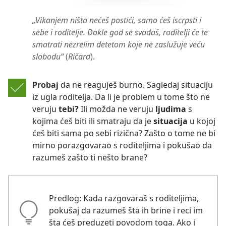
„Vikanjem ništa nećeš postići, samo ćeš iscrpsti i
sebe i roditelje. Dokle god se svađaš, roditelji će te
smatrati nezrelim detetom koje ne zaslužuje veću
slobodu“
(
Ričard
).
Probaj
da ne reaguješ burno. Sagledaj situaciju
iz ugla roditelja. Da li je problem u tome što ne
veruju
tebi?
Ili možda ne veruju
ljudima
s
kojima ćeš biti ili smatraju da je
situacija
u kojoj
ćeš biti sama po sebi rizična? Zašto o tome ne bi
mirno porazgovarao s roditeljima i pokušao da
razumeš zašto ti nešto brane?
Predlog: Kada razgovaraš s roditeljima,
pokušaj da razumeš šta ih brine i reci im
šta ćeš preduzeti povodom toga. Ako i