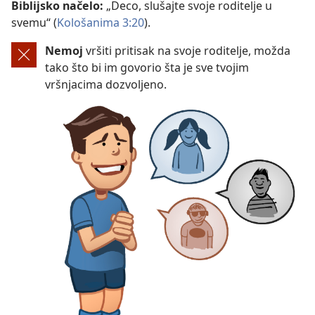
Biblijsko načelo:
„Deco, slušajte svoje roditelje u
svemu“ (
Kološanima 3:20
).
Nemoj
vršiti pritisak na svoje roditelje, možda
tako što bi im govorio šta je sve tvojim
vršnjacima dozvoljeno.