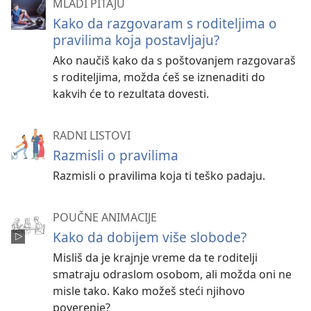
MLADI PITAJU
Kako da razgovaram s roditeljima o
pravilima koja postavljaju?
Ako naučiš kako da s poštovanjem razgovaraš
s roditeljima, možda ćeš se iznenaditi do
kakvih će to rezultata dovesti.
RADNI LISTOVI
Razmisli o pravilima
Razmisli o pravilima koja ti teško padaju.
POUČNE ANIMACIJE
Kako da dobijem više slobode?
Misliš da je krajnje vreme da te roditelji
smatraju odraslom osobom, ali možda oni ne
misle tako. Kako možeš steći njihovo
poverenje?