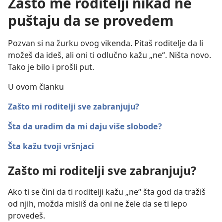
Zašto me roditelji nikad ne
puštaju da se provedem
Pozvan si na žurku ovog vikenda. Pitaš roditelje da li
možeš da ideš, ali oni ti odlučno kažu „ne“. Ništa novo.
Tako je bilo i prošli put.
U ovom članku
Zašto mi roditelji sve zabranjuju?
Šta da uradim da mi daju više slobode?
Šta kažu tvoji vršnjaci
Zašto mi roditelji sve zabranjuju?
Ako ti se čini da ti roditelji kažu „ne“ šta god da tražiš
od njih, možda misliš da oni ne žele da se ti lepo
provedeš.