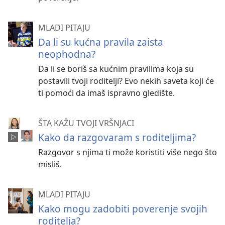
MLADI PITAJU
Da li su kućna pravila zaista
neophodna?
Da li se boriš sa kućnim pravilima koja su
postavili tvoji roditelji? Evo nekih saveta koji će
ti pomoći da imaš ispravno gledište.
ŠTA KAŽU TVOJI VRŠNJACI
Kako da razgovaram s roditeljima?
Razgovor s njima ti može koristiti više nego što
misliš.
MLADI PITAJU
Kako mogu zadobiti poverenje svojih
roditelja?