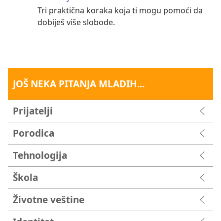
Tri praktična koraka koja ti mogu pomoći da
dobiješ više slobode.
JOŠ NEKA PITANJA MLADIH...
Prijatelji
Porodica
Tehnologija
Škola
Životne veštine