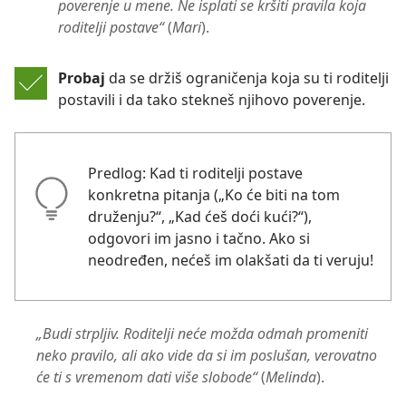
poverenje u mene. Ne isplati se kršiti pravila koja
roditelji postave“
(
Mari
).
Probaj
da se držiš ograničenja koja su ti roditelji
postavili i da tako stekneš njihovo poverenje.
Predlog: Kad ti roditelji postave
konkretna pitanja („Ko će biti na tom
druženju?“, „Kad ćeš doći kući?“),
odgovori im jasno i tačno. Ako si
neodređen, nećeš im olakšati da ti veruju!
„Budi strpljiv. Roditelji neće možda odmah promeniti
neko pravilo, ali ako vide da si im poslušan, verovatno
će ti s vremenom dati više slobode“
(
Melinda
).