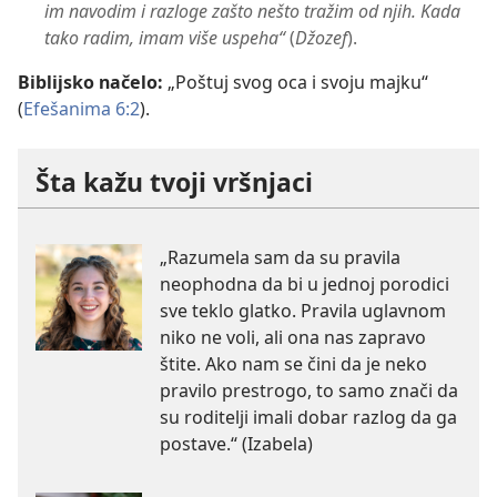
im navodim i razloge zašto nešto tražim od njih. Kada
tako radim, imam više uspeha“
(
Džozef
).
Biblijsko načelo:
„Poštuj svog oca i svoju majku“
(
Efešanima 6:2
).
Šta kažu tvoji vršnjaci
„Razumela sam da su pravila
neophodna da bi u jednoj porodici
sve teklo glatko. Pravila uglavnom
niko ne voli, ali ona nas zapravo
štite. Ako nam se čini da je neko
pravilo prestrogo, to samo znači da
su roditelji imali dobar razlog da ga
postave.“ (Izabela)