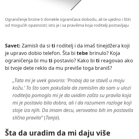
Ograničenje brzine ti donekle ograničava slobodu, ali te ujedno i štiti
od mogućih opasnosti; isto je i sa pravilima koja roditelji postavljaju
Savet:
Zamisli da si
ti
roditelj i da imaš tinejdžera koji
je upravo dobio telefon. Šta bi
tebe
brinulo? Koja
ograničenja bi mu
ti
postavio? Kako bi
ti
reagovao ako
bi tvoje dete reklo da mu previše toga braniš?
„Tata mi je uvek govorio: ’Probaj da se staviš u moju
kožu.‘ To što sam pokušala da zamislim da sam u ulozi
roditelja pomoglo mi je da uvidim zašto su pravila koja
mi je postavio bila dobra, ali i da razumem razloge koji
stoje iza njih. Da imam decu, verovatno bih im postavila
slična pravila“
(
Tanja
).
Šta da uradim da mi daju više