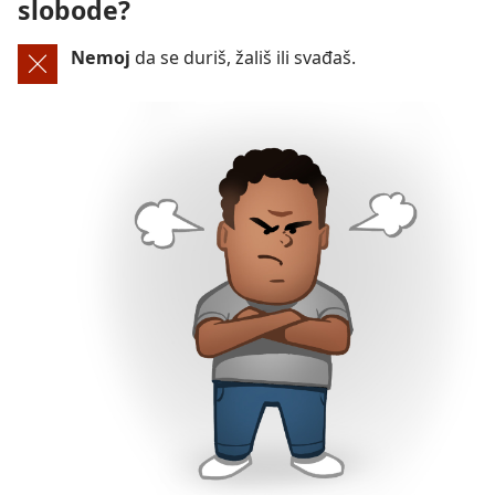
slobode?
Nemoj
da se duriš, žališ ili svađaš.