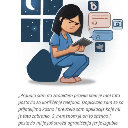
„Probala sam da zaobiđem pravila koja je moj tata
postavio za korišćenje telefona. Dopisivala sam se sa
prijateljima kasno i preuzela sam aplikacije koje mi
je tata zabranio. S vremenom je on to saznao i
postavio mi je još stroža ograničenja jer je izgubio