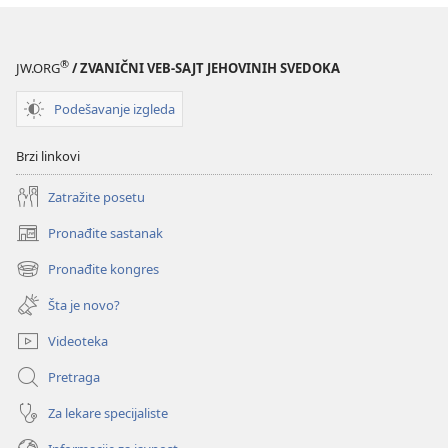
®
JW.ORG
/ ZVANIČNI VEB-SAJT JEHOVINIH SVEDOKA
Podešavanje izgleda
Brzi linkovi
Zatražite posetu
Pronađite sastanak
(otvara
novi
Pronađite kongres
(otvara
prozor)
novi
Šta je novo?
prozor)
Videoteka
Pretraga
Za lekare specijaliste