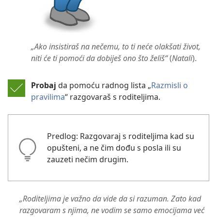
„Ako insistiraš na nečemu, to ti neće olakšati život,
niti će ti pomoći da dobiješ ono što želiš“
(
Natali
).
Probaj
da pomoću radnog lista „
Razmisli o
pravilima
“ razgovaraš s roditeljima.
Predlog: Razgovaraj s roditeljima kad su
opušteni, a ne čim dođu s posla ili su
zauzeti nečim drugim.
„Roditeljima je važno da vide da si razuman. Zato kad
razgovaram s njima, ne vodim se samo emocijama već