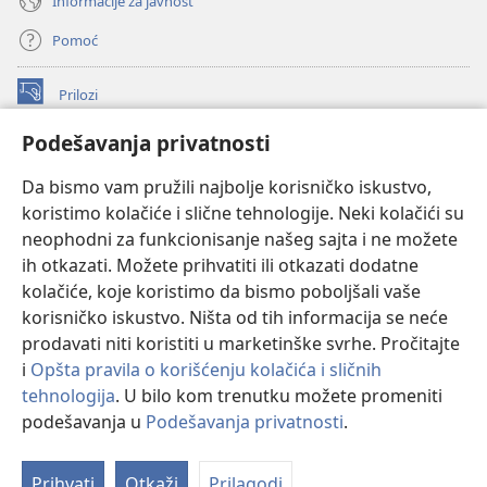
Informacije za javnost
Pomoć
Prilozi
(otvara
novi
Podešavanja privatnosti
prozor)
ONLAJN BIBLIOTEKA Watchtower
(otvara
Da bismo vam pružili najbolje korisničko iskustvo,
novi
®
JW Hub
prozor)
koristimo kolačiće i slične tehnologije. Neki kolačići su
(otvara
novi
neophodni za funkcionisanje našeg sajta i ne možete
®
JW Library
prozor)
ih otkazati. Možete prihvatiti ili otkazati dodatne
kolačiće, koje koristimo da bismo poboljšali vaše
®
Watchtower Library
korisničko iskustvo. Ništa od tih informacija se neće
prodavati niti koristiti u marketinške svrhe. Pročitajte
i
Opšta pravila o korišćenju kolačića i sličnih
tehnologija
. U bilo kom trenutku možete promeniti
Copyright
© 2026 Watch Tower Bible and Tract Society of Pennsylvania.
podešavanja u
Podešavanja privatnosti
.
PRAVILA KORIŠĆENJA
|
PRIVATNOST
|
PODEŠAVANjE PRIVATNOSTI
Prihvati
Otkaži
Prilagodi