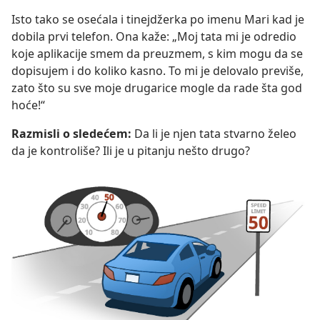
Isto tako se osećala i tinejdžerka po imenu Mari kad je
dobila prvi telefon. Ona kaže: „Moj tata mi je odredio
koje aplikacije smem da preuzmem, s kim mogu da se
dopisujem i do koliko kasno. To mi je delovalo previše,
zato što su sve moje drugarice mogle da rade šta god
hoće!“
Razmisli o sledećem:
Da li je njen tata stvarno želeo
da je kontroliše? Ili je u pitanju nešto drugo?