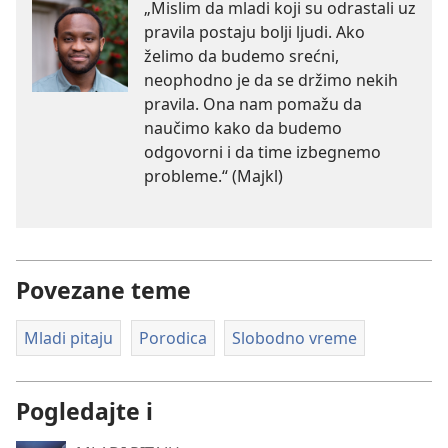
„Mislim da mladi koji su odrastali uz
pravila postaju bolji ljudi. Ako
želimo da budemo srećni,
neophodno je da se držimo nekih
pravila. Ona nam pomažu da
naučimo kako da budemo
odgovorni i da time izbegnemo
probleme.“ (Majkl)
Povezane teme
Mladi pitaju
Porodica
Slobodno vreme
Pogledajte i