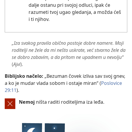
dalje ostanu pri svojoj odluci, ipak će
razumeti tvoj ugao gledanja, a možda ćeš
i ti njihov.
„Iza svakog pravila obično postoje dobre namere. Moji
roditelji ne žele da mi nešto uskrate, već stvarno žele da
se dobro zabavim, a da pritom ne upadnem u nevolju“
(
Ajvi
).
Biblijsko načelo:
„Bezuman čovek izliva sav svoj gnev,
a ko je mudar vlada sobom i ostaje miran“ (
Poslovice
29:11
).
Nemoj
ništa raditi roditeljima iza leđa.