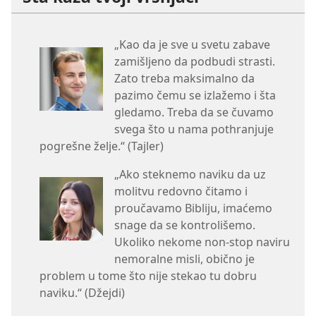
„Kao da je sve u svetu zabave
zamišljeno da podbudi strasti.
Zato treba maksimalno da
pazimo čemu se izlažemo i šta
gledamo. Treba da se čuvamo
svega što u nama pothranjuje
pogrešne želje.“ (Tajler)
„Ako steknemo naviku da uz
molitvu redovno čitamo i
proučavamo Bibliju, imaćemo
snage da se kontrolišemo.
Ukoliko nekome non-stop naviru
nemoralne misli, obično je
problem u tome što nije stekao tu dobru
naviku.“ (Džejdi)