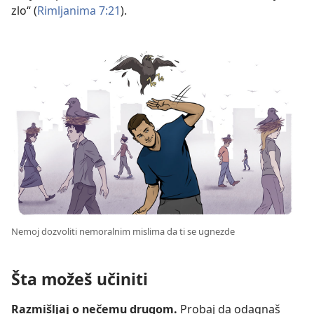
zlo“ (
Rimljanima 7:21
).
Nemoj dozvoliti nemoralnim mislima da ti se ugnezde
Šta možeš učiniti
Razmišljaj o nečemu drugom.
Probaj da odagnaš