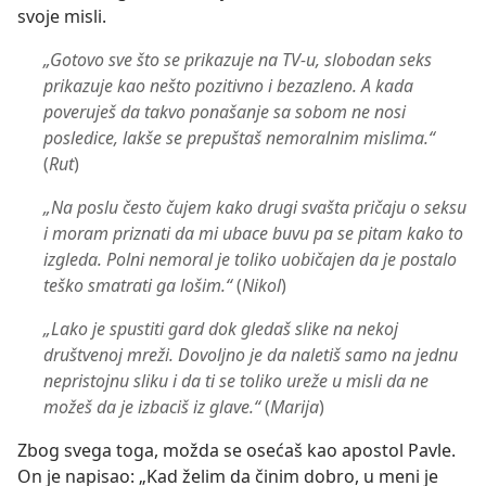
svoje misli.
„Gotovo sve što se prikazuje na TV-u, slobodan seks
prikazuje kao nešto pozitivno i bezazleno. A kada
poveruješ da takvo ponašanje sa sobom ne nosi
posledice, lakše se prepuštaš nemoralnim mislima.“
(
Rut
)
„Na poslu često čujem kako drugi svašta pričaju o seksu
i moram priznati da mi ubace buvu pa se pitam kako to
izgleda. Polni nemoral je toliko uobičajen da je postalo
teško smatrati ga lošim.“
(
Nikol
)
„Lako je spustiti gard dok gledaš slike na nekoj
društvenoj mreži. Dovoljno je da naletiš samo na jednu
nepristojnu sliku i da ti se toliko ureže u misli da ne
možeš da je izbaciš iz glave.“
(
Marija
)
Zbog svega toga, možda se osećaš kao apostol Pavle.
On je napisao: „Kad želim da činim dobro, u meni je