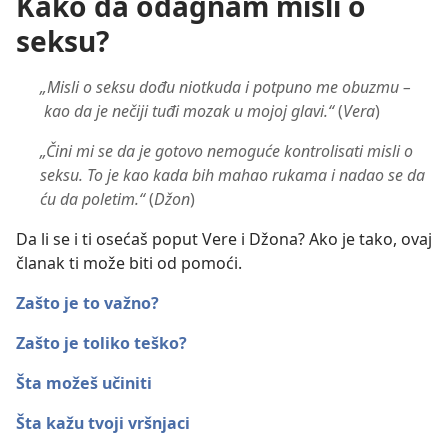
Kako da odagnam misli o
seksu?
„Misli o seksu dođu niotkuda i potpuno me obuzmu –
kao da je nečiji tuđi mozak u mojoj glavi.“
(
Vera
)
„Čini mi se da je gotovo nemoguće kontrolisati misli o
seksu. To je kao kada bih mahao rukama i nadao se da
ću da poletim.“
(
Džon
)
Da li se i ti osećaš poput Vere i Džona? Ako je tako, ovaj
članak ti može biti od pomoći.
Zašto je to važno?
Zašto je toliko teško?
Šta možeš učiniti
Šta kažu tvoji vršnjaci