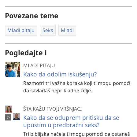
Povezane teme
Mladi pitaju
Seks
Mladi
Pogledajte i
MLADI PITAJU
Kako da odolim iskušenju?
Razmotri tri važna koraka koji ti mogu pomoći
da savladaš neprikladne želje.
ŠTA KAŽU TVOJI VRŠNJACI
Kako da se oduprem pritisku da se
upustim u predbračni seks?
Tri biblijska načela ti mogu pomoći da ostaneš