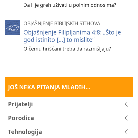
Da li je greh uživati u polnim odnosima?
OBJAŠNJENJE BIBLIJSKIH STIHOVA
Objašnjenje Filipljanima 4:8: „Što je
god istinito [...] to mislite“
O čemu hrišćani treba da razmišljaju?
JOŠ NEKA PITANJA MLADIH...
Prijatelji
Porodica
Tehnologija