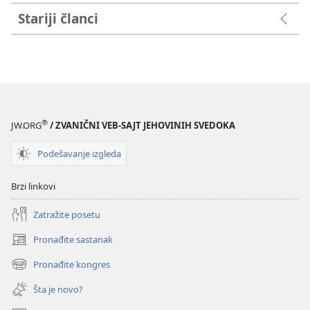
Stariji članci
®
JW.ORG
/ ZVANIČNI VEB-SAJT JEHOVINIH SVEDOKA
Podešavanje izgleda
Brzi linkovi
Zatražite posetu
Pronađite sastanak
(otvara
novi
Pronađite kongres
(otvara
prozor)
novi
Šta je novo?
prozor)