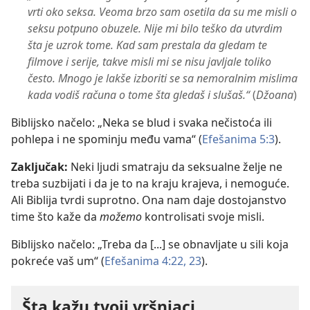
vrti oko seksa. Veoma brzo sam osetila da su me misli o
seksu potpuno obuzele. Nije mi bilo teško da utvrdim
šta je uzrok tome. Kad sam prestala da gledam te
filmove i serije, takve misli mi se nisu javljale toliko
često. Mnogo je lakše izboriti se sa nemoralnim mislima
kada vodiš računa o tome šta gledaš i slušaš.“
(
Džoana
)
Biblijsko načelo: „Neka se blud i svaka nečistoća ili
pohlepa i ne spominju među vama“ (
Efešanima 5:3
).
Zaključak:
Neki ljudi smatraju da seksualne želje ne
treba suzbijati i da je to na kraju krajeva, i nemoguće.
Ali Biblija tvrdi suprotno. Ona nam daje dostojanstvo
time što kaže da
možemo
kontrolisati svoje misli.
Biblijsko načelo: „Treba da [...] se obnavljate u sili koja
pokreće vaš um“ (
Efešanima 4:22, 23
).
Šta kažu tvoji vršnjaci