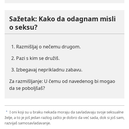
Sažetak: Kako da odagnam misli
o seksu?
Razmišljaj o nečemu drugom.
Pazi s kim se družiš.
Izbegavaj neprikladnu zabavu.
Za razmišljanje: U čemu od navedenog bi mogao
da se poboljšaš?
I oni koji su u braku nekada moraju da savladavaju svoje seksualne
a
želje, a to je još jedan razlog zašto je dobro da već sada, dok si još sam,
razvijaš samosavladavanje.