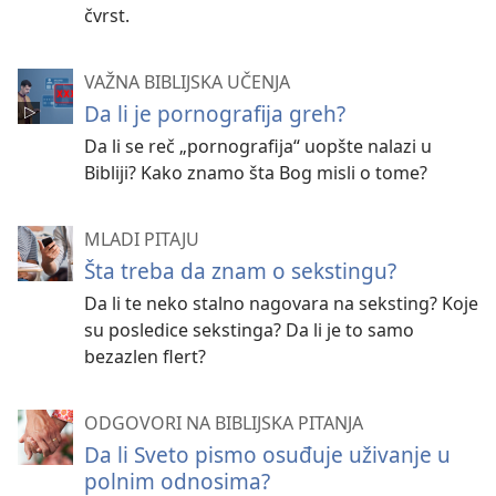
čvrst.
VAŽNA BIBLIJSKA UČENJA
Da li je pornografija greh?
Da li se reč „pornografija“ uopšte nalazi u
Bibliji? Kako znamo šta Bog misli o tome?
MLADI PITAJU
Šta treba da znam o sekstingu?
Da li te neko stalno nagovara na seksting? Koje
su posledice sekstinga? Da li je to samo
bezazlen flert?
ODGOVORI NA BIBLIJSKA PITANJA
Da li Sveto pismo osuđuje uživanje u
polnim odnosima?