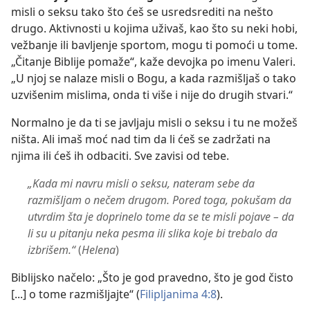
misli o seksu tako što ćeš se usredsrediti na nešto
drugo. Aktivnosti u kojima uživaš, kao što su neki hobi,
vežbanje ili bavljenje sportom, mogu ti pomoći u tome.
„Čitanje Biblije pomaže“, kaže devojka po imenu Valeri.
„U njoj se nalaze misli o Bogu, a kada razmišljaš o tako
uzvišenim mislima, onda ti više i nije do drugih stvari.“
Normalno je da ti se javljaju misli o seksu i tu ne možeš
ništa. Ali imaš moć nad tim da li ćeš se zadržati na
njima ili ćeš ih odbaciti. Sve zavisi od tebe.
„Kada mi navru misli o seksu, nateram sebe da
razmišljam o nečem drugom. Pored toga, pokušam da
utvrdim šta je doprinelo tome da se te misli pojave – da
li su u pitanju neka pesma ili slika koje bi trebalo da
izbrišem.“
(
Helena
)
Biblijsko načelo: „Što je god pravedno, što je god čisto
[...] o tome razmišljajte“ (
Filipljanima 4:8
).