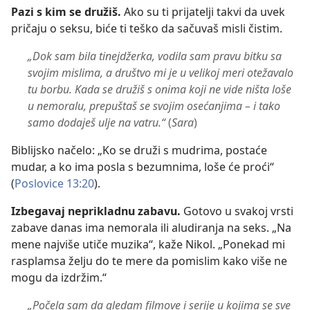
Pazi s kim se družiš.
Ako su ti prijatelji takvi da uvek
pričaju o seksu, biće ti teško da sačuvaš misli čistim.
„Dok sam bila tinejdžerka, vodila sam pravu bitku sa
svojim mislima, a društvo mi je u velikoj meri otežavalo
tu borbu. Kada se družiš s onima koji ne vide ništa loše
u nemoralu, prepuštaš se svojim osećanjima – i tako
samo dodaješ ulje na vatru.“
(
Sara
)
Biblijsko načelo: „Ko se druži s mudrima, postaće
mudar, a ko ima posla s bezumnima, loše će proći“
(
Poslovice 13:20
).
Izbegavaj neprikladnu zabavu.
Gotovo u svakoj vrsti
zabave danas ima nemorala ili aludiranja na seks. „Na
mene najviše utiče muzika“, kaže Nikol. „Ponekad mi
rasplamsa želju do te mere da pomislim kako više ne
mogu da izdržim.“
„Počela sam da gledam filmove i serije u kojima se sve