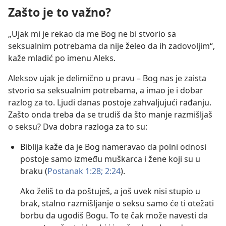
Zašto je to važno?
„Ujak mi je rekao da me Bog ne bi stvorio sa
seksualnim potrebama da nije želeo da ih zadovoljim“,
kaže mladić po imenu Aleks.
Aleksov ujak je delimično u pravu – Bog nas je zaista
stvorio sa seksualnim potrebama, a imao je i dobar
razlog za to. Ljudi danas postoje zahvaljujući rađanju.
Zašto onda treba da se trudiš da što manje razmišljaš
o seksu? Dva dobra razloga za to su:
Biblija kaže da je Bog nameravao da polni odnosi
postoje samo između muškarca i žene koji su u
braku (
Postanak 1:28;
2:24
).
Ako želiš to da poštuješ, a još uvek nisi stupio u
brak, stalno razmišljanje o seksu samo će ti otežati
borbu da ugodiš Bogu. To te čak može navesti da