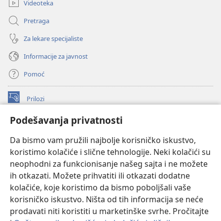
Videoteka
Pretraga
Za lekare specijaliste
Informacije za javnost
Pomoć
Prilozi
(otvara
novi
Podešavanja privatnosti
prozor)
ONLAJN BIBLIOTEKA Watchtower
(otvara
Da bismo vam pružili najbolje korisničko iskustvo,
novi
®
JW Hub
prozor)
koristimo kolačiće i slične tehnologije. Neki kolačići su
(otvara
novi
neophodni za funkcionisanje našeg sajta i ne možete
®
JW Library
prozor)
ih otkazati. Možete prihvatiti ili otkazati dodatne
kolačiće, koje koristimo da bismo poboljšali vaše
®
Watchtower Library
korisničko iskustvo. Ništa od tih informacija se neće
prodavati niti koristiti u marketinške svrhe. Pročitajte