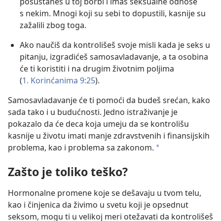
posustaneš u toj borbi i imaš seksualne odnose
s nekim. Mnogi koji su sebi to dopustili, kasnije su
zažalili zbog toga.
Ako naučiš da kontrolišeš svoje misli kada je seks u
pitanju, izgradićeš samosavladavanje, a ta osobina
će ti koristiti i na drugim životnim poljima
(
1. Korinćanima 9:25
).
Samosavladavanje će ti pomoći da budeš srećan, kako
sada tako i u budućnosti. Jedno istraživanje je
pokazalo da će deca koja umeju da se kontrolišu
kasnije u životu imati manje zdravstvenih i finansijskih
problema, kao i problema sa zakonom.
a
Zašto je toliko teško?
Hormonalne promene koje se dešavaju u tvom telu,
kao i činjenica da živimo u svetu koji je opsednut
seksom, mogu ti u velikoj meri otežavati da kontrolišeš