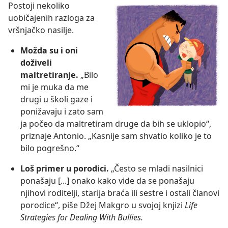
Postoji nekoliko
uobičajenih razloga za
vršnjačko nasilje.
Možda su i oni
doživeli
maltretiranje.
„Bilo
mi je muka da me
drugi u školi gaze i
ponižavaju i zato sam
ja počeo da maltretiram druge da bih se uklopio“,
priznaje Antonio. „Kasnije sam shvatio koliko je to
bilo pogrešno.“
Loš primer u porodici.
„Često se mladi nasilnici
ponašaju [...] onako kako vide da se ponašaju
njihovi roditelji, starija braća ili sestre i ostali članovi
porodice“, piše Džej Makgro u svojoj knjizi
Life
Strategies for Dealing With Bullies.