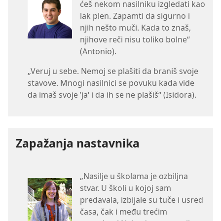
ćeš nekom nasilniku izgledati kao
lak plen. Zapamti da sigurno i
njih nešto muči. Kada to znaš,
njihove reči nisu toliko bolne“​
(Antonio).
„Veruj u sebe. Nemoj se plašiti da braniš svoje
stavove. Mnogi nasilnici se povuku kada vide
da imaš svoje ’ja‘ i da ih se ne plašiš“ ​(Isidora).
Zapažanja nastavnika
„Nasilje u školama je ozbiljna
stvar. U školi u kojoj sam
predavala, izbijale su tuče i usred
časa, čak i među trećim