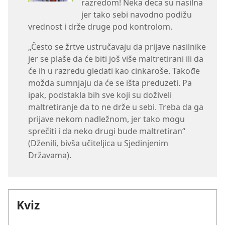
razredom! Neka deca su nasilna
jer tako sebi navodno podižu
vrednost i drže druge pod kontrolom.
„Često se žrtve ustručavaju da prijave nasilnike
jer se plaše da će biti još više maltretirani ili da
će ih u razredu gledati kao cinkaroše. Takođe
možda sumnjaju da će se išta preduzeti. Pa
ipak, podstakla bih sve koji su doživeli
maltretiranje da to ne drže u sebi. Treba da ga
prijave nekom nadležnom, jer tako mogu
sprečiti i da neko drugi bude maltretiran“ ​
(Dženili, bivša učiteljica u Sjedinjenim
Državama).
Kviz