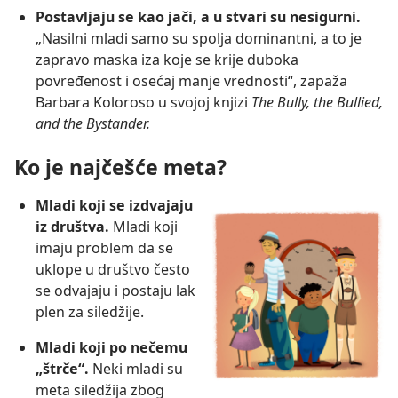
Postavljaju se kao jači, a u stvari su nesigurni.
„Nasilni mladi samo su spolja dominantni, a to je
zapravo maska iza koje se krije duboka
povređenost i osećaj manje vrednosti“, zapaža
Barbara Koloroso u svojoj knjizi
The Bully, the Bullied,
and the Bystander.
Ko je najčešće meta?
Mladi koji se izdvajaju
iz društva.
Mladi koji
imaju problem da se
uklope u društvo često
se odvajaju i postaju lak
plen za siledžije.
Mladi koji po nečemu
„štrče“.
Neki mladi su
meta siledžija zbog