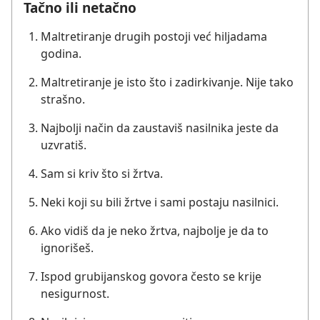
Tačno ili netačno
Maltretiranje drugih postoji već hiljadama
godina.
Maltretiranje je isto što i zadirkivanje. Nije tako
strašno.
Najbolji način da zaustaviš nasilnika jeste da
uzvratiš.
Sam si kriv što si žrtva.
Neki koji su bili žrtve i sami postaju nasilnici.
Ako vidiš da je neko žrtva, najbolje je da to
ignorišeš.
Ispod grubijanskog govora često se krije
nesigurnost.