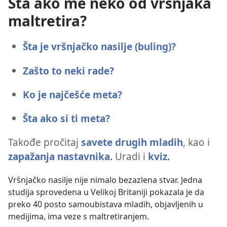
Šta ako me neko od vršnjaka
maltretira?
Šta je vršnjačko nasilje (buling)?
Zašto to neki rade?
Ko je najčešće meta?
Šta ako si ti meta?
Takođe pročitaj
savete drugih mladih
, kao i
zapažanja nastavnika
.
Uradi i
kviz
.
Vršnjačko nasilje nije nimalo bezazlena stvar. Jedna
studija sprovedena u Velikoj Britaniji pokazala je da
preko 40 posto samoubistava mladih, objavljenih u
medijima, ima veze s maltretiranjem.