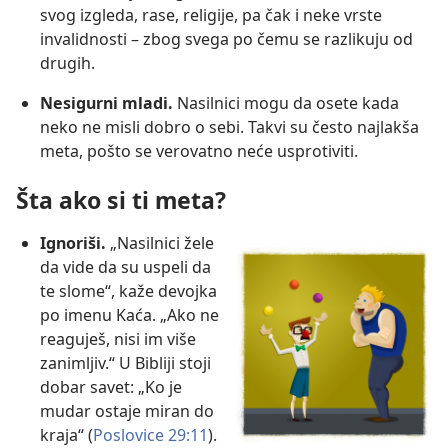
svog izgleda, rase, religije, pa čak i neke vrste
invalidnosti ​– zbog svega po čemu se razlikuju od
drugih.
Nesigurni mladi.
Nasilnici mogu da osete kada
neko ne misli dobro o sebi. Takvi su često najlakša
meta, pošto se verovatno neće usprotiviti.
Šta ako si ti meta?
Ignoriši.
„Nasilnici žele
da vide da su uspeli da
te slome“, kaže devojka
po imenu Kaća. „Ako ne
reaguješ, nisi im više
zanimljiv.“ U Bibliji stoji
dobar savet: „Ko je
mudar ostaje miran do
kraja“​ (
Poslovice 29:11
).