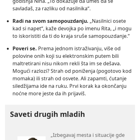
godišnja Nina. „To dokazuje da umeš da se
savladaš, za razliku od nasilnika“.
Radi na svom samopouzdanju.
„Nasilnici osete
kad si napet“, kaže devojka po imenu Rita, „i mogu
to iskoristiti da ti do kraja sruše samopouzdanje.“
Poveri se.
Prema jednom istraživanju, više od
polovine onih koji su elektronskim putem bili
maltretirani nisu nikom rekli šta im se dešava.
Mogući razlozi? Strah od poniženja (pogotovo kod
momaka) ili strah od osvete. Ali zapamti, ćutanje
siledžijama ide na ruku. Prvi korak ka okončanju
noćne more jeste da ih prijaviš.
Saveti drugih mladih
„Izbegavaj mesta i situacije gde