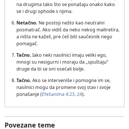
na drugima tako što se ponašaju onako kako
se i drugi ophode s njima.
Netačno.
Ne postoji nešto kao neutralni
posmatrač. Ako vidiš da neko nekog maltretira,
a ništa ne kažeš, pre ćeš biti saučesnik nego
pomagač.
Tačno.
Iako neki nasilnici imaju veliki ego,
mnogi su nesigurni i moraju da „spuštaju“
druge da bi se oni osećali bolje.
Tačno.
Ako se interveniše i pomogne im se,
nasilnici mogu da promene svoj stav i svoje
ponašanje ​(
Efešanima 4:23, 24
).
Povezane teme