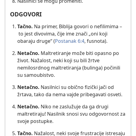
Nasilnici se mogu promeniti.
ODGOVORI
Tačno.
Na primer, Biblija govori o nefilimima –
to jest divovima, čije ime znači „oni koji
obaraju druge“ ​(
Postanak 6:4
, fusnota).
Netačno.
Maltretiranje može biti opasno po
život. Nažalost, neki koji su bili žrtve
nemilosrdnog maltretiranja (bulinga) počinili
su samoubistvo.
Netačno.
Nasilnici su obično fizički jači od
žrtava, tako da nema vajde pribegavati osveti.
Netačno.
Niko ne zaslužuje da ga drugi
maltretiraju! Nasilnik snosi svu odgovornost za
svoje postupke.
Tačno.
Nažalost, neki svoje frustracije istresaju