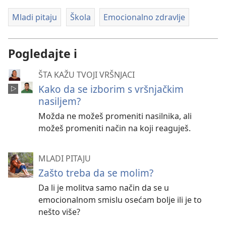
Mladi pitaju
Škola
Emocionalno zdravlje
Pogledajte i
ŠTA KAŽU TVOJI VRŠNJACI
Kako da se izborim s vršnjačkim
nasiljem?
Možda ne možeš promeniti nasilnika, ali
možeš promeniti način na koji reaguješ.
MLADI PITAJU
Zašto treba da se molim?
Da li je molitva samo način da se u
emocionalnom smislu osećam bolje ili je to
nešto više?