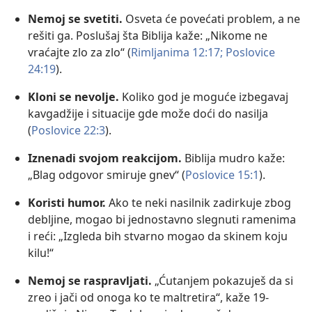
Nemoj se svetiti.
Osveta će povećati problem, a ne
rešiti ga. Poslušaj šta Biblija kaže: „Nikome ne
vraćajte zlo za zlo“ ​(
Rimljanima 12:17;
Poslovice
24:19
).
Kloni se nevolje.
Koliko god je moguće izbegavaj
kavgadžije i situacije gde može doći do nasilja ​
(
Poslovice 22:3
).
Iznenadi svojom reakcijom.
Biblija mudro kaže:
„Blag odgovor smiruje gnev“ ​(
Poslovice 15:1
).
Koristi humor.
Ako te neki nasilnik zadirkuje zbog
debljine, mogao bi jednostavno slegnuti ramenima
i reći: „Izgleda bih stvarno mogao da skinem koju
kilu!“
Nemoj se raspravljati.
„Ćutanjem pokazuješ da si
zreo i jači od onoga ko te maltretira“, kaže 19-