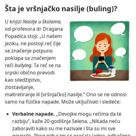
Šta je vršnjačko nasilje (buling)?
U knjizi
Nasilje u školama,
od profesora dr Dragana
Popadića stoji: „U našem
jeziku, ne postoji reč čije
se značenje potpuno
poklapa sa značenjem
reči
bullying.
Ta reč se na
srpski obično prevodi
kao siledžijstvo,
zlostavljanje,
maltretiranje ili [vršnjačko] nasilje.“ Ono se ne odnosi
samo na fizičke napade. Može uključivati i sledeće:
Verbalne napade.
„Devojke mogu rečima da te
razbiju“, kaže 20-godišnja Selena. „Nikada neću
zaboraviti kako su me nazivale i šta su mi sve
govorile. Zbog njih sam se osećala jadno, odbačeno