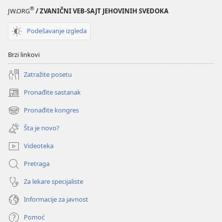
®
JW.ORG
/ ZVANIČNI VEB-SAJT JEHOVINIH SVEDOKA
Podešavanje izgleda
Brzi linkovi
Zatražite posetu
Pronađite sastanak
(otvara
novi
Pronađite kongres
(otvara
prozor)
novi
Šta je novo?
prozor)
Videoteka
Pretraga
Za lekare specijaliste
Informacije za javnost
Pomoć