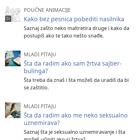
POUČNE ANIMACIJE
Kako bez pesnica pobediti nasilnika
Saznaj zašto neko maltretira druge i kako da
postupiš ako te tako nešto snađe.
MLADI PITAJU
Šta da radim ako sam žrtva sajber-
bulinga?
Šta treba da znaš i šta možeš da uradiš da bi
se zaštitio.
MLADI PITAJU
Šta da radim ako me neko seksualno
uznemirava?
Saznaj šta je seksualno uznemiravanje i šta
možeš učiniti ako si žrtva?