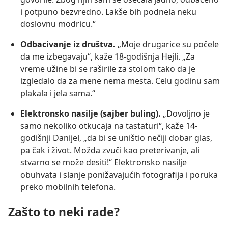
i potpuno bezvredno. Lakše bih podnela neku
doslovnu modricu.“
Odbacivanje iz društva.
„Moje drugarice su počele
da me izbegavaju“, kaže 18-godišnja Hejli. „Za
vreme užine bi se raširile za stolom tako da je
izgledalo da za mene nema mesta. Celu godinu sam
plakala i jela sama.“
Elektronsko nasilje (sajber buling).
„Dovoljno je
samo nekoliko otkucaja na tastaturi“, kaže 14-
godišnji Danijel, „da bi se uništio nečiji dobar glas,
pa čak i život. Možda zvuči kao preterivanje, ali
stvarno se može desiti!“ Elektronsko nasilje
obuhvata i slanje ponižavajućih fotografija i poruka
preko mobilnih telefona.
Zašto to neki rade?