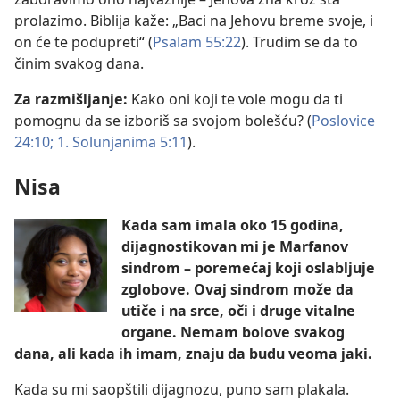
prolazimo. Biblija kaže: „Baci na Jehovu breme svoje, i
on će te podupreti“ (
Psalam 55:22
). Trudim se da to
činim svakog dana.
Za razmišljanje:
Kako oni koji te vole mogu da ti
pomognu da se izboriš sa svojom bolešću? (
Poslovice
24:10;
1. Solunjanima 5:11
).
Nisa
Kada sam imala oko 15 godina,
dijagnostikovan mi je Marfanov
sindrom – poremećaj koji oslabljuje
zglobove. Ovaj sindrom može da
utiče i na srce, oči i druge vitalne
organe. Nemam bolove svakog
dana, ali kada ih imam, znaju da budu veoma jaki.
Kada su mi saopštili dijagnozu, puno sam plakala.