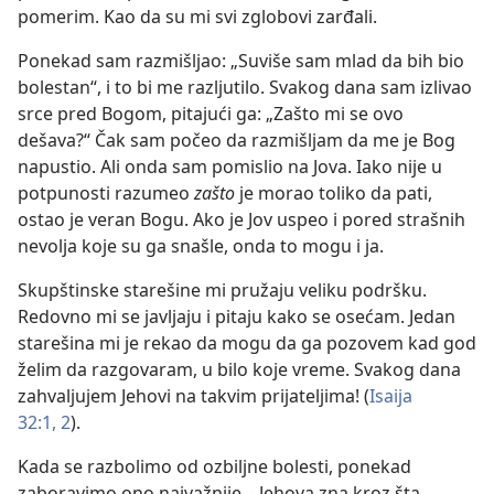
pomerim. Kao da su mi svi zglobovi zarđali.
Ponekad sam razmišljao: „Suviše sam mlad da bih bio
bolestan“, i to bi me razljutilo. Svakog dana sam izlivao
srce pred Bogom, pitajući ga: „Zašto mi se ovo
dešava?“ Čak sam počeo da razmišljam da me je Bog
napustio. Ali onda sam pomislio na Jova. Iako nije u
potpunosti razumeo
zašto
je morao toliko da pati,
ostao je veran Bogu. Ako je Jov uspeo i pored strašnih
nevolja koje su ga snašle, onda to mogu i ja.
Skupštinske starešine mi pružaju veliku podršku.
Redovno mi se javljaju i pitaju kako se osećam. Jedan
starešina mi je rekao da mogu da ga pozovem kad god
želim da razgovaram, u bilo koje vreme. Svakog dana
zahvaljujem Jehovi na takvim prijateljima! (
Isaija
32:1, 2
).
Kada se razbolimo od ozbiljne bolesti, ponekad
zaboravimo ono najvažnije – Jehova zna kroz šta