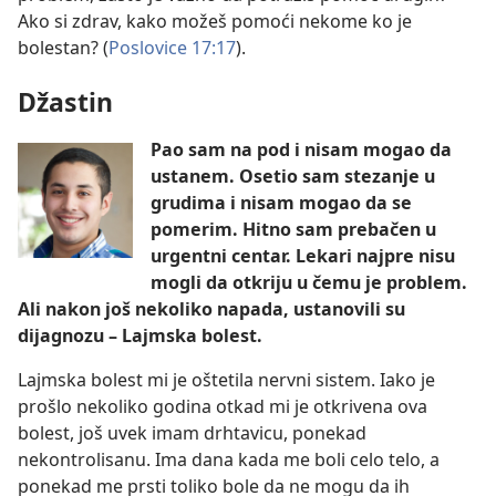
Ako si zdrav, kako možeš pomoći nekome ko je
bolestan? (
Poslovice 17:17
).
Džastin
Pao sam na pod i nisam mogao da
ustanem. Osetio sam stezanje u
grudima i nisam mogao da se
pomerim. Hitno sam prebačen u
urgentni centar. Lekari najpre nisu
mogli da otkriju u čemu je problem.
Ali nakon još nekoliko napada, ustanovili su
dijagnozu – Lajmska bolest.
Lajmska bolest mi je oštetila nervni sistem. Iako je
prošlo nekoliko godina otkad mi je otkrivena ova
bolest, još uvek imam drhtavicu, ponekad
nekontrolisanu. Ima dana kada me boli celo telo, a
ponekad me prsti toliko bole da ne mogu da ih