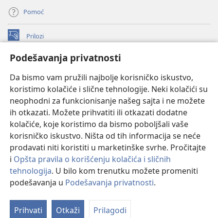
Pomoć
Prilozi
(otvara
novi
Podešavanja privatnosti
prozor)
ONLAJN BIBLIOTEKA Watchtower
(otvara
Da bismo vam pružili najbolje korisničko iskustvo,
novi
®
JW Hub
prozor)
koristimo kolačiće i slične tehnologije. Neki kolačići su
(otvara
novi
neophodni za funkcionisanje našeg sajta i ne možete
®
JW Library
prozor)
ih otkazati. Možete prihvatiti ili otkazati dodatne
kolačiće, koje koristimo da bismo poboljšali vaše
®
Watchtower Library
korisničko iskustvo. Ništa od tih informacija se neće
prodavati niti koristiti u marketinške svrhe. Pročitajte
i
Opšta pravila o korišćenju kolačića i sličnih
tehnologija
. U bilo kom trenutku možete promeniti
Copyright
© 2026 Watch Tower Bible and Tract Society of Pennsylvania.
podešavanja u
Podešavanja privatnosti
.
PRAVILA KORIŠĆENJA
|
PRIVATNOST
|
PODEŠAVANjE PRIVATNOSTI
Prihvati
Otkaži
Prilagodi