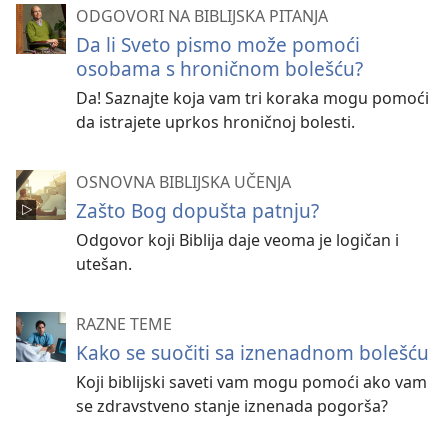
ODGOVORI NA BIBLIJSKA PITANJA
Da li Sveto pismo može pomoći
osobama s hroničnom bolešću?
Da! Saznajte koja vam tri koraka mogu pomoći
da istrajete uprkos hroničnoj bolesti.
OSNOVNA BIBLIJSKA UČENJA
Zašto Bog dopušta patnju?
Odgovor koji Biblija daje veoma je logičan i
utešan.
RAZNE TEME
Kako se suočiti sa iznenadnom bolešću
Koji biblijski saveti vam mogu pomoći ako vam
se zdravstveno stanje iznenada pogorša?