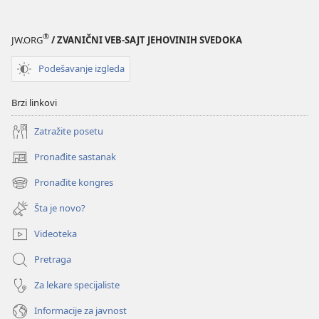
®
JW.ORG
/ ZVANIČNI VEB-SAJT JEHOVINIH SVEDOKA
Podešavanje izgleda
Brzi linkovi
Zatražite posetu
Pronađite sastanak
(otvara
novi
Pronađite kongres
(otvara
prozor)
novi
Šta je novo?
prozor)
Videoteka
Pretraga
Za lekare specijaliste
Informacije za javnost