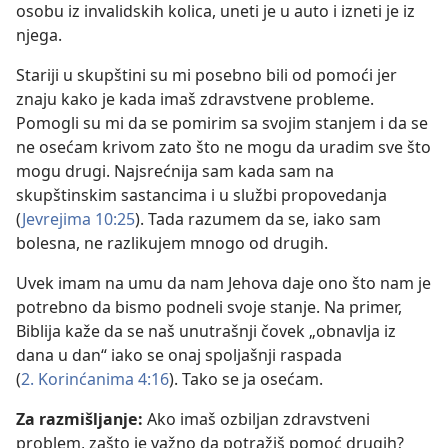
osobu iz invalidskih kolica, uneti je u auto i izneti je iz
njega.
Stariji u skupštini su mi posebno bili od pomoći jer
znaju kako je kada imaš zdravstvene probleme.
Pomogli su mi da se pomirim sa svojim stanjem i da se
ne osećam krivom zato što ne mogu da uradim sve što
mogu drugi. Najsrećnija sam kada sam na
skupštinskim sastancima i u službi propovedanja
(
Jevrejima 10:25
). Tada razumem da se, iako sam
bolesna, ne razlikujem mnogo od drugih.
Uvek imam na umu da nam Jehova daje ono što nam je
potrebno da bismo podneli svoje stanje. Na primer,
Biblija kaže da se naš unutrašnji čovek „obnavlja iz
dana u dan“ iako se onaj spoljašnji raspada
(
2. Korinćanima 4:16
). Tako se ja osećam.
Za razmišljanje:
Ako imaš ozbiljan zdravstveni
problem, zašto je važno da potražiš pomoć drugih?