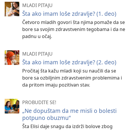
MLADI PITAJU
Šta ako imam loše zdravlje? (1. deo)
Četvoro mladih govori šta njima pomaže da se
bore sa svojim zdravstvenim tegobama i da ne
padnu u očaj.
MLADI PITAJU
Šta ako imam loše zdravlje? (2. deo)
Pročitaj šta kažu mladi koji su naučili da se
bore sa ozbiljnim zdravstvenim problemima i
da pritom imaju pozitivan stav.
PROBUDITE SE!
„Ne dopuštam da me misli o bolesti
potpuno obuzmu“
Šta Elisi daje snagu da izdrži bolove zbog