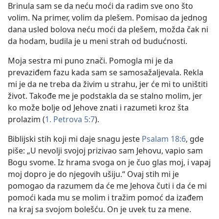
Brinula sam se da neću moći da radim sve ono što
volim. Na primer, volim da plešem. Pomisao da jednog
dana usled bolova neću moći da plešem, možda čak ni
da hodam, budila je u meni strah od budućnosti.
Moja sestra mi puno znači. Pomogla mi je da
prevaziđem fazu kada sam se samosažaljevala. Rekla
mi je da ne treba da živim u strahu, jer će mi to uništiti
život. Takođe me je podstakla da se stalno molim, jer
ko može bolje od Jehove znati i razumeti kroz šta
prolazim (
1. Petrova 5:7
).
Biblijski stih koji mi daje snagu jeste
Psalam 18:6
, gde
piše: „U nevolji svojoj prizivao sam Jehovu, vapio sam
Bogu svome. Iz hrama svoga on je čuo glas moj, i vapaj
moj dopro je do njegovih ušiju.“ Ovaj stih mi je
pomogao da razumem da će me Jehova čuti i da će mi
pomoći kada mu se molim i tražim pomoć da izađem
na kraj sa svojom bolešću. On je uvek tu za mene.