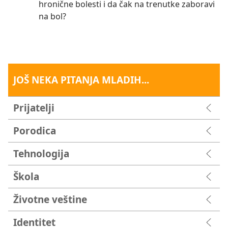
hronične bolesti i da čak na trenutke zaboravi
na bol?
JOŠ NEKA PITANJA MLADIH...
Prijatelji
Porodica
Tehnologija
Škola
Životne veštine
Identitet