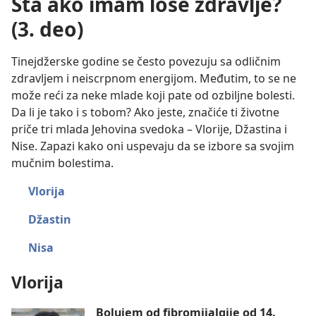
Šta ako imam loše zdravlje?
(3. deo)
Tinejdžerske godine se često povezuju sa odličnim
zdravljem i neiscrpnom energijom. Međutim, to se ne
može reći za neke mlade koji pate od ozbiljne bolesti.
Da li je tako i s tobom? Ako jeste, značiće ti životne
priče tri mlada Jehovina svedoka – Vlorije, Džastina i
Nise. Zapazi kako oni uspevaju da se izbore sa svojim
mučnim bolestima.
Vlorija
Džastin
Nisa
Vlorija
Bolujem od fibromijalgije od 14.