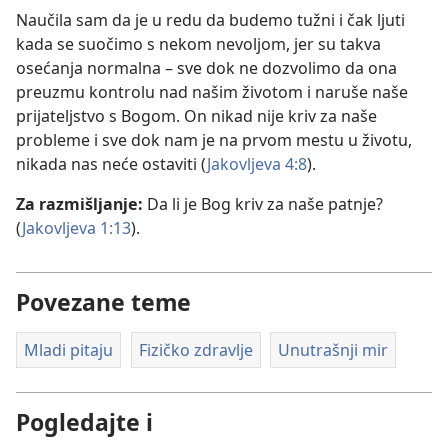
Naučila sam da je u redu da budemo tužni i čak ljuti
kada se suočimo s nekom nevoljom, jer su takva
osećanja normalna – sve dok ne dozvolimo da ona
preuzmu kontrolu nad našim životom i naruše naše
prijateljstvo s Bogom. On nikad nije kriv za naše
probleme i sve dok nam je na prvom mestu u životu,
nikada nas neće ostaviti (
Jakovljeva 4:8
).
Za razmišljanje:
Da li je Bog kriv za naše patnje?
(
Jakovljeva 1:13
).
Povezane teme
Mladi pitaju
Fizičko zdravlje
Unutrašnji mir
Pogledajte i