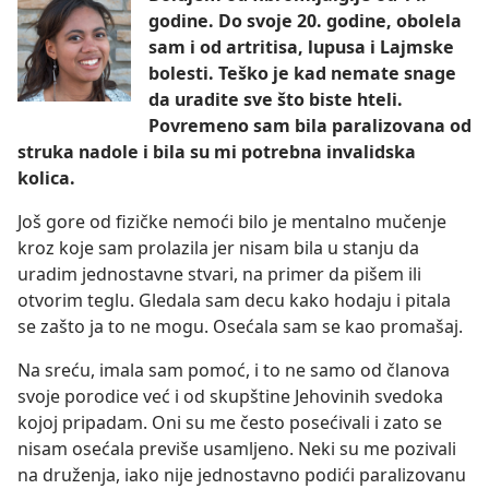
godine. Do svoje 20. godine, obolela
sam i od artritisa, lupusa i Lajmske
bolesti. Teško je kad nemate snage
da uradite sve što biste hteli.
Povremeno sam bila paralizovana od
struka nadole i bila su mi potrebna invalidska
kolica.
Još gore od fizičke nemoći bilo je mentalno mučenje
kroz koje sam prolazila jer nisam bila u stanju da
uradim jednostavne stvari, na primer da pišem ili
otvorim teglu. Gledala sam decu kako hodaju i pitala
se zašto ja to ne mogu. Osećala sam se kao promašaj.
Na sreću, imala sam pomoć, i to ne samo od članova
svoje porodice već i od skupštine Jehovinih svedoka
kojoj pripadam. Oni su me često posećivali i zato se
nisam osećala previše usamljeno. Neki su me pozivali
na druženja, iako nije jednostavno podići paralizovanu