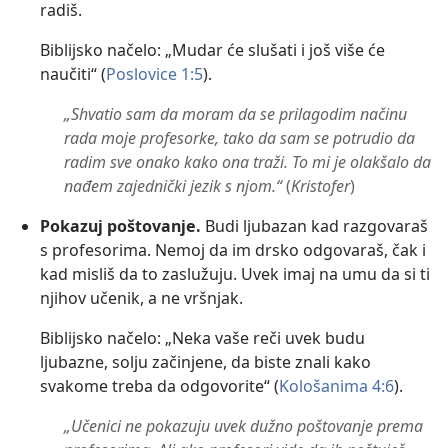
radiš.
Biblijsko načelo: „Mudar će slušati i još više će
naučiti“ (
Poslovice 1:5
).
„Shvatio sam da moram da se prilagodim načinu
rada moje profesorke, tako da sam se potrudio da
radim sve onako kako ona traži. To mi je olakšalo da
nađem zajednički jezik s njom.“
(
Kristofer
)
Pokazuj poštovanje.
Budi ljubazan kad razgovaraš
s profesorima. Nemoj da im drsko odgovaraš, čak i
kad misliš da to zaslužuju. Uvek imaj na umu da si ti
njihov učenik, a ne vršnjak.
Biblijsko načelo: „Neka vaše reči uvek budu
ljubazne, solju začinjene, da biste znali kako
svakome treba da odgovorite“ (
Kološanima 4:6
).
„Učenici ne pokazuju uvek dužno poštovanje prema