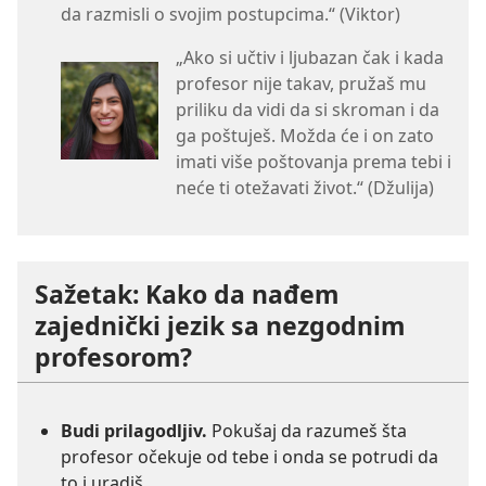
da razmisli o svojim postupcima.“ (Viktor)
„Ako si učtiv i ljubazan čak i kada
profesor nije takav, pružaš mu
priliku da vidi da si skroman i da
ga poštuješ. Možda će i on zato
imati više poštovanja prema tebi i
neće ti otežavati život.“ (Džulija)
Sažetak: Kako da nađem
zajednički jezik sa nezgodnim
profesorom?
Budi prilagodljiv.
Pokušaj da razumeš šta
profesor očekuje od tebe i onda se potrudi da
to i uradiš.