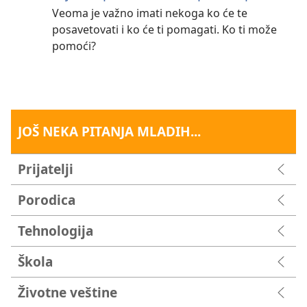
Veoma je važno imati nekoga ko će te
posavetovati i ko će ti pomagati. Ko ti može
pomoći?
JOŠ NEKA PITANJA MLADIH...
Prijatelji
Porodica
Tehnologija
Škola
Životne veštine