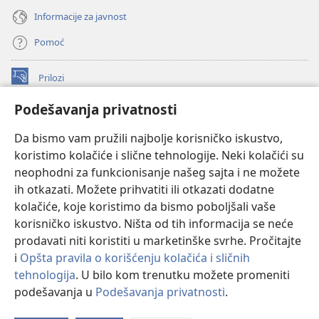
Informacije za javnost
Pomoć
Prilozi
(otvara
novi
Podešavanja privatnosti
prozor)
ONLAJN BIBLIOTEKA Watchtower
(otvara
Da bismo vam pružili najbolje korisničko iskustvo,
novi
®
JW Hub
prozor)
koristimo kolačiće i slične tehnologije. Neki kolačići su
(otvara
novi
neophodni za funkcionisanje našeg sajta i ne možete
®
JW Library
prozor)
ih otkazati. Možete prihvatiti ili otkazati dodatne
kolačiće, koje koristimo da bismo poboljšali vaše
®
Watchtower Library
korisničko iskustvo. Ništa od tih informacija se neće
prodavati niti koristiti u marketinške svrhe. Pročitajte
i
Opšta pravila o korišćenju kolačića i sličnih
tehnologija
. U bilo kom trenutku možete promeniti
Copyright
© 2026 Watch Tower Bible and Tract Society of Pennsylvania.
podešavanja u
Podešavanja privatnosti
.
PRAVILA KORIŠĆENJA
|
PRIVATNOST
|
PODEŠAVANjE PRIVATNOSTI