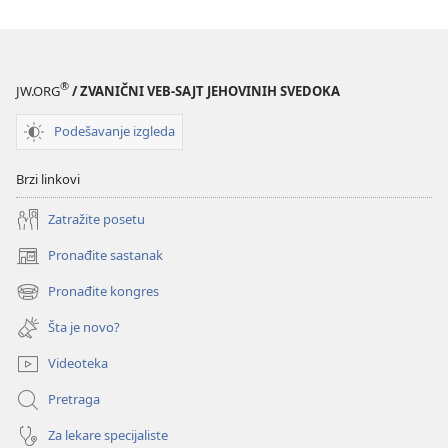
®
JW.ORG
/ ZVANIČNI VEB-SAJT JEHOVINIH SVEDOKA
Podešavanje izgleda
Brzi linkovi
Zatražite posetu
Pronađite sastanak
(otvara
novi
Pronađite kongres
(otvara
prozor)
novi
Šta je novo?
prozor)
Videoteka
Pretraga
Za lekare specijaliste