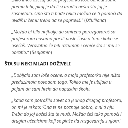
prema tebi, pitaj je da li si uradio nešto što joj je
zasmetalo. Ono što ti bude rekla možda će ti pomoći da
uvidiš u čemu treba da se popraviš.“
(
Džulijana
)
„Možda bi bilo najbolje da smireno porazgovaraš sa
profesorom nasamo pre ili posle časa o tome kako se
osećaš. Verovatno će biti razuman i ceniće što si mu se
obratio.“
(
Benjamin
)
ŠTA SU NEKI MLADI DOŽIVELI
„Dobijala sam loše ocene, a moja profesorka nije ništa
preduzimala povodom toga. Toliko me je ubijala u
pojam da sam htela da napustim školu.
„Kada sam potražila savet od jednog drugog profesora,
on mi je rekao: ’Ona te ne poznaje dobro, a ni ti nju.
Treba da joj kažeš šta te muči. Možda ćeš tako pomoći i
drugim učenicima koji se plaše da razgovaraju s njom.‘