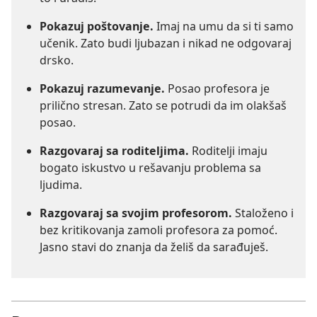
Pokazuj poštovanje.
Imaj na umu da si ti samo
učenik. Zato budi ljubazan i nikad ne odgovaraj
drsko.
Pokazuj razumevanje.
Posao profesora je
prilično stresan. Zato se potrudi da im olakšaš
posao.
Razgovaraj sa roditeljima.
Roditelji imaju
bogato iskustvo u rešavanju problema sa
ljudima.
Razgovaraj sa svojim profesorom.
Staloženo i
bez kritikovanja zamoli profesora za pomoć.
Jasno stavi do znanja da želiš da sarađuješ.