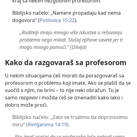
kraj sa nekim nezgodnim profesorom.
Biblijsko načelo: „Namere propadaju kad nema
dogovora“ (
Poslovice 15:22
).
„Roditelji imaju mnogo više iskustva u rešavanju
problema nego mladi. Slušaj njihove savete jer ti
mogu mnogo pomoći.“
(
Olivija
)
Kako da razgovaraš sa profesorom
U nekim situacijama ćeš morati da porazgovaraš sa
profesorom o problemu koji imate. Ako se plašiš da se
suočiš s njim, ne brini – to nije neki obračun. To je
samo
razgovor
i možda ćeš se iznenaditi kako lako i
dobro može proći.
Biblijsko načelo: „Zato se trudimo da doprinosimo
miru“ (
Rimljanima 14:19
).
„
Ako imaš osećaj da se profesorka loše ophodi samo