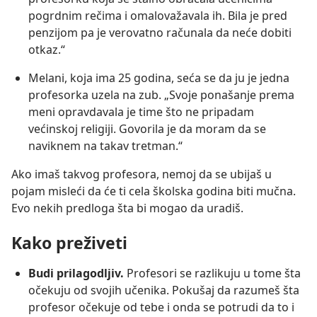
pogrdnim rečima i omalovažavala ih. Bila je pred
penzijom pa je verovatno računala da neće dobiti
otkaz.“
Melani, koja ima 25 godina, seća se da ju je jedna
profesorka uzela na zub. „Svoje ponašanje prema
meni opravdavala je time što ne pripadam
većinskoj religiji. Govorila je da moram da se
naviknem na takav tretman.“
Ako imaš takvog profesora, nemoj da se ubijaš u
pojam misleći da će ti cela školska godina biti mučna.
Evo nekih predloga šta bi mogao da uradiš.
Kako preživeti
Budi prilagodljiv.
Profesori se razlikuju u tome šta
očekuju od svojih učenika. Pokušaj da razumeš šta
profesor očekuje od tebe i onda se potrudi da to i