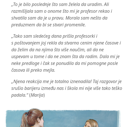
„To je bilo poslednje što sam želela da uradim. Ali
razmišljala sam o onome što mi je profesor rekao i
shvatila sam da je u pravu. Morala sam nešto da
preduzmem da bi se stvari promenile.
„Tako sam sledećeg dana prišla profesorki i
s poštovanjem joj rekla da stvarno cenim njene časove i
da želim da na njima što više naučim, ali da ne
uspevam u tome i da ne znam šta da radim. Dala mi je
neke predloge i čak se ponudila da mi pomogne posle
časova ili preko mejla.
„Njena reakcija me je totalno iznenadila! Taj razgovor je
srušio barijeru između nas i škola mi nije više tako teško
padala.“
(
Marija
)