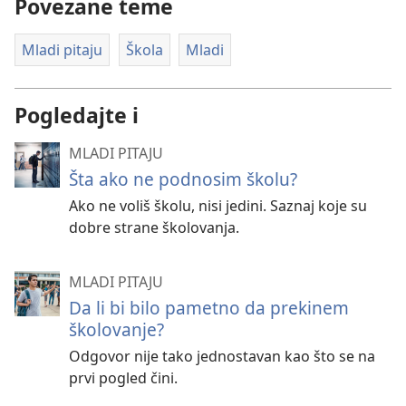
Povezane teme
Mladi pitaju
Škola
Mladi
Pogledajte i
MLADI PITAJU
Šta ako ne podnosim školu?
Ako ne voliš školu, nisi jedini. Saznaj koje su
dobre strane školovanja.
MLADI PITAJU
Da li bi bilo pametno da prekinem
školovanje?
Odgovor nije tako jednostavan kao što se na
prvi pogled čini.