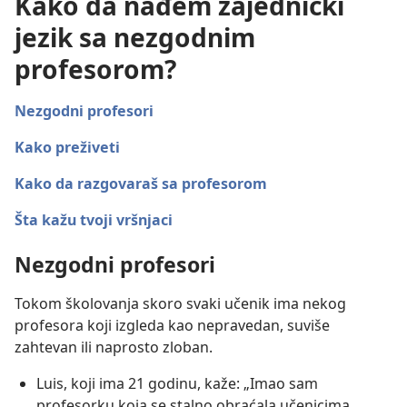
Kako da nađem zajednički
jezik sa nezgodnim
profesorom?
Nezgodni profesori
Kako preživeti
Kako da razgovaraš sa profesorom
Šta kažu tvoji vršnjaci
Nezgodni profesori
Tokom školovanja skoro svaki učenik ima nekog
profesora koji izgleda kao nepravedan, suviše
zahtevan ili naprosto zloban.
Luis, koji ima 21 godinu, kaže: „Imao sam
profesorku koja se stalno obraćala učenicima