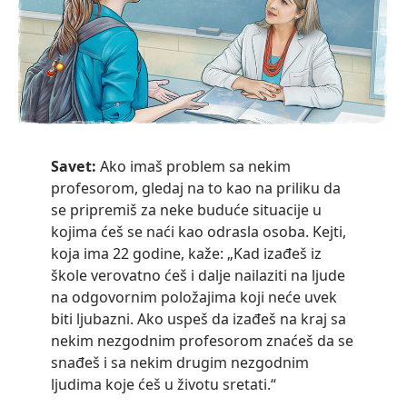
Savet:
Ako imaš problem sa nekim
profesorom, gledaj na to kao na priliku da
se pripremiš za neke buduće situacije u
kojima ćeš se naći kao odrasla osoba. Kejti,
koja ima 22 godine, kaže: „Kad izađeš iz
škole verovatno ćeš i dalje nailaziti na ljude
na odgovornim položajima koji neće uvek
biti ljubazni. Ako uspeš da izađeš na kraj sa
nekim nezgodnim profesorom znaćeš da se
snađeš i sa nekim drugim nezgodnim
ljudima koje ćeš u životu sretati.“