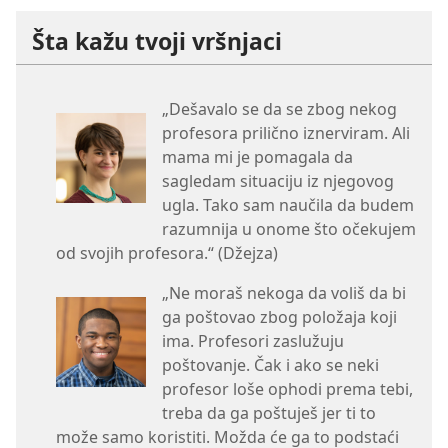
Šta kažu tvoji vršnjaci
„Dešavalo se da se zbog nekog
profesora prilično iznerviram. Ali
mama mi je pomagala da
sagledam situaciju iz njegovog
ugla. Tako sam naučila da budem
razumnija u onome što očekujem
od svojih profesora.“ (Džejza)
„Ne moraš nekoga da voliš da bi
ga poštovao zbog položaja koji
ima. Profesori zaslužuju
poštovanje. Čak i ako se neki
profesor loše ophodi prema tebi,
treba da ga poštuješ jer ti to
može samo koristiti. Možda će ga to podstaći