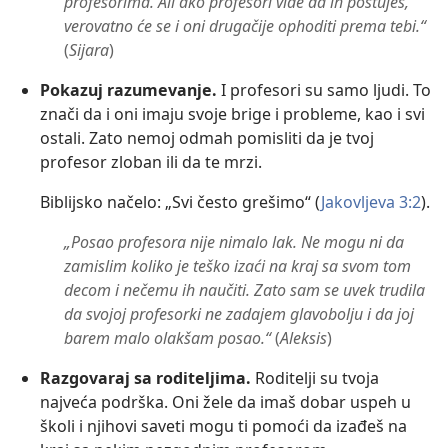
profesorima. Ali ako profesori vide da ih poštuješ,
verovatno će se i oni drugačije ophoditi prema tebi.“
(
Sijara
)
Pokazuj razumevanje.
I profesori su samo ljudi. To
znači da i oni imaju svoje brige i probleme, kao i svi
ostali. Zato nemoj odmah pomisliti da je tvoj
profesor zloban ili da te mrzi.
Biblijsko načelo: „Svi često grešimo“ (
Jakovljeva 3:2
).
„Posao profesora nije nimalo lak. Ne mogu ni da
zamislim koliko je teško izaći na kraj sa svom tom
decom i nečemu ih naučiti. Zato sam se uvek trudila
da svojoj profesorki ne zadajem glavobolju i da joj
barem malo olakšam posao.“
(
Aleksis
)
Razgovaraj sa roditeljima.
Roditelji su tvoja
najveća podrška. Oni žele da imaš dobar uspeh u
školi i njihovi saveti mogu ti pomoći da izađeš na