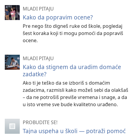
MLADI PITAJU
Kako da popravim ocene?
Pre nego što digneš ruke od škole, pogledaj
šest koraka koji ti mogu pomoći da popraviš
ocene.
MLADI PITAJU
Kako da stignem da uradim domaće
zadatke?
Ako ti je teško da se izboriš s domaćim
zadacima, razmisli kako možeš sebi da olakšaš
– da ne potrošiš previše vremena i snage, a da
u isto vreme sve bude kvalitetno urađeno.
PROBUDITE SE!
Tajna uspeha u školi — potraži pomoć