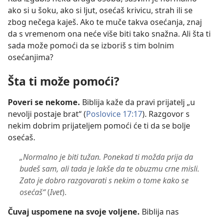
ako si u šoku, ako si ljut, osećaš krivicu, strah ili se
zbog nečega kaješ. Ako te muče takva osećanja, znaj
da s vremenom ona neće više biti tako snažna. Ali šta ti
sada može pomoći da se izboriš s tim bolnim
osećanjima?
Šta ti može pomoći?
Poveri se nekome.
Biblija kaže da pravi prijatelj „u
nevolji postaje brat“ (
Poslovice 17:17
). Razgovor s
nekim dobrim prijateljem pomoći će ti da se bolje
osećaš.
„Normalno je biti tužan. Ponekad ti možda prija da
budeš sam, ali tada je lakše da te obuzmu crne misli.
Zato je dobro razgovarati s nekim o tome kako se
osećaš“
(
Ivet
).
Čuvaj uspomene na svoje voljene.
Biblija nas