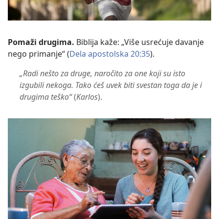
Pomaži drugima.
Biblija kaže: „Više usrećuje davanje
nego primanje“ (
Dela apostolska 20:35
).
„Radi nešto za druge, naročito za one koji su isto
izgubili nekoga. Tako ćeš uvek biti svestan toga da je i
drugima teško“
(
Karlos
).