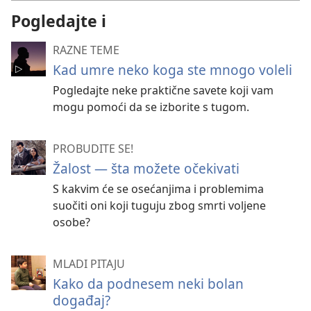
Pogledajte i
RAZNE TEME
Kad umre neko koga ste mnogo voleli
Pogledajte neke praktične savete koji vam
mogu pomoći da se izborite s tugom.
PROBUDITE SE!
Žalost — šta možete očekivati
S kakvim će se osećanjima i problemima
suočiti oni koji tuguju zbog smrti voljene
osobe?
MLADI PITAJU
Kako da podnesem neki bolan
događaj?