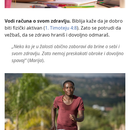
Vodi računa o svom zdravlju.
Biblija kaže da je dobro
biti fizički aktivan (
1. Timoteju 4:8
). Zato se potrudi da
vežbaš, da se zdravo hraniš i dovoljno odmaraš.
„Neko ko je u žalosti obično zaboravi da brine o sebi i
svom zdravlju. Zato nemoj preskakati obroke i dovoljno
spavaj“
(
Marija
).