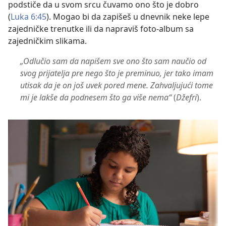
podstiče da u svom srcu čuvamo ono što je dobro
(
Luka 6:45
). Mogao bi da zapišeš u dnevnik neke lepe
zajedničke trenutke ili da napraviš foto-album sa
zajedničkim slikama.
„Odlučio sam da napišem sve ono što sam naučio od
svog prijatelja pre nego što je preminuo, jer tako imam
utisak da je on još uvek pored mene. Zahvaljujući tome
mi je lakše da podnesem što ga više nema“
(
Džefri
).