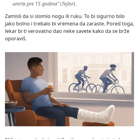
umrla pre 15 godina“
(
Tejlor
).
Zamisli da si slomio nogu ili ruku. To bi sigurno bilo
jako bolno i trebalo bi vremena da zaraste. Pored toga,
lekar bi ti verovatno dao neke savete kako da se brže
oporaviš.