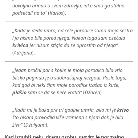
dovoljno brinuo o svom zdravlju, iako smo ga stalno
podsećali na to“
(
Karlos
).
„Kada je deda umro, od cele porodice samo moja sestra
i ja nismo bile pored njega. Nakon toga sam osećala
krivicu
jer nisam stigla da se oprostim od njega“
(
Adrijana
).
„Jedan bračni par s kojim je moja porodica bila vrlo
bliska poginuo je u saobraćajnoj nezgodi. Posle toga,
kad god bi neki član moje porodice izašao iz kuće,
plašio
sam se da se neće vratiti“
(
Džared
).
„Kada mi je baka pre tri godine umrla, bilo mi je
krivo
što nisam provodila više vremena s njom dok je bila
živa“
(
Džulijana
).
Kad izgubiš neku dragu osobu, sasvim je normalno