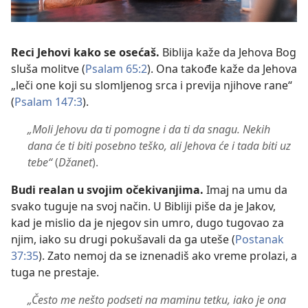
Reci Jehovi kako se osećaš.
Biblija kaže da Jehova Bog
sluša molitve (
Psalam 65:2
). Ona takođe kaže da Jehova
„leči one koji su slomljenog srca i previja njihove rane“
(
Psalam 147:3
).
„Moli Jehovu da ti pomogne i da ti da snagu. Nekih
dana će ti biti posebno teško, ali Jehova će i tada biti uz
tebe“
(
Džanet
).
Budi realan u svojim očekivanjima.
Imaj na umu da
svako tuguje na svoj način. U Bibliji piše da je Jakov,
kad je mislio da je njegov sin umro, dugo tugovao za
njim, iako su drugi pokušavali da ga uteše (
Postanak
37:35
). Zato nemoj da se iznenadiš ako vreme prolazi, a
tuga ne prestaje.
„Često me nešto podseti na maminu tetku, iako je ona