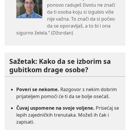
ponovo raduješ životu ne znači
da ti osoba koju si izgubio više
nije važna. To znači da si počeo
da se oporavljaš, a to bi i ona
sigurno želela.“ (Džordan)
Sažetak: Kako da se izborim sa
gubitkom drage osobe?
Poveri se nekome.
Razgovor s nekim dobrim
prijateljem pomoći će ti da se bolje osećaš.
Čuvaj uspomene na svoje voljene.
Prisećaj se
lepih zajedničkih trenutaka. Možeš ih čak i
zapisati.