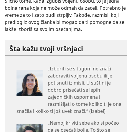
Slično tome, kada izgubiš voljenu osobu, to je jedna
bolna rana koja ne može odmah da zaceli. Potrebno je
vreme za to i zato budi strpljiv. Takođe, razmisli koji
predlog iz ovog članka bi mogao da ti pomogne da se
lakše izboriš sa svojim osećanjima.
Šta kažu tvoji vršnjaci
„Izboriti se s tugom ne znači
zaboraviti voljenu osobu ili je
potisnuti iz misli. U suštini je
dobro prisećati se lepih
zajedničkih uspomena i
razmišljati o tome koliko ti je ona
značila i koliko ti još uvek znači.“ (Izabel)
„Nemoj kriviti sebe ako si počeo
da se osećaš bolje. To što se