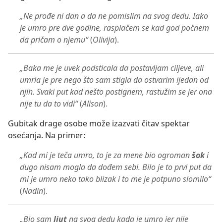
„Ne prođe ni dan a da ne pomislim na svog dedu. Iako
je umro pre dve godine, rasplačem se kad god počnem
da pričam o njemu“
(
Olivija
).
„Baka me je uvek podsticala da postavljam ciljeve, ali
umrla je pre nego što sam stigla da ostvarim ijedan od
njih. Svaki put kad nešto postignem, rastužim se jer ona
nije tu da to vidi“
(
Alison
).
Gubitak drage osobe može izazvati čitav spektar
osećanja. Na primer:
„Kad mi je teča umro, to je za mene bio ogroman
šok
i
dugo nisam mogla da dođem sebi. Bilo je to prvi put da
mi je umro neko tako blizak i to me je potpuno slomilo“
(
Nadin
).
„Bio sam
ljut
na svog dedu kada je umro jer nije