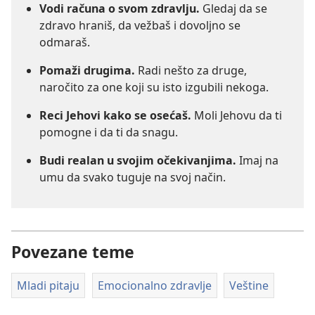
Vodi računa o svom zdravlju.
Gledaj da se
zdravo hraniš, da vežbaš i dovoljno se
odmaraš.
Pomaži drugima.
Radi nešto za druge,
naročito za one koji su isto izgubili nekoga.
Reci Jehovi kako se osećaš.
Moli Jehovu da ti
pomogne i da ti da snagu.
Budi realan u svojim očekivanjima.
Imaj na
umu da svako tuguje na svoj način.
Povezane teme
Mladi pitaju
Emocionalno zdravlje
Veštine