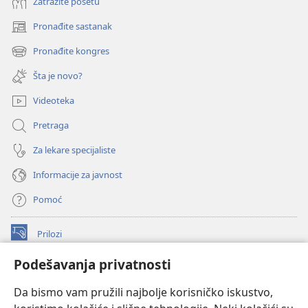
Zatražite posetu
Pronađite sastanak
(otvara
novi
Pronađite kongres
(otvara
prozor)
novi
Šta je novo?
prozor)
Videoteka
Pretraga
Za lekare specijaliste
Informacije za javnost
Pomoć
Prilozi
(otvara
novi
Podešavanja privatnosti
prozor)
ONLAJN BIBLIOTEKA Watchtower
(otvara
Da bismo vam pružili najbolje korisničko iskustvo,
novi
®
JW Hub
prozor)