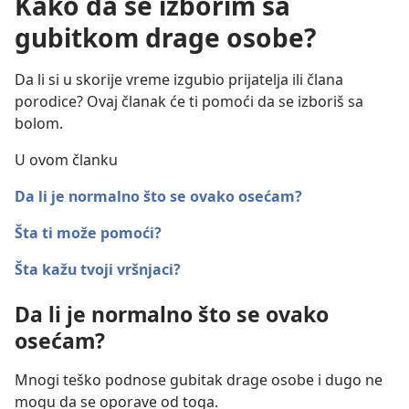
Kako da se izborim sa
gubitkom drage osobe?
Da li si u skorije vreme izgubio prijatelja ili člana
porodice? Ovaj članak će ti pomoći da se izboriš sa
bolom.
U ovom članku
Da li je normalno što se ovako osećam?
Šta ti može pomoći?
Šta kažu tvoji vršnjaci?
Da li je normalno što se ovako
osećam?
Mnogi teško podnose gubitak drage osobe i dugo ne
mogu da se oporave od toga.