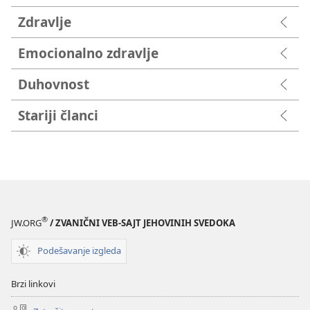
Zdravlje
Emocionalno zdravlje
Duhovnost
Stariji članci
®
JW.ORG
/ ZVANIČNI VEB-SAJT JEHOVINIH SVEDOKA
Podešavanje izgleda
Brzi linkovi