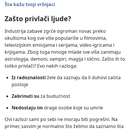
Šta kažu tvoji vršnjaci
Zašto privlači ljude?
Industrija zabave zgrće ogroman novac preko
okultizma kog sve više populariše u filmovima,
televizijskim emisijama i serijama, video-igricama i
knjigama. Zbog toga mnoge mlade sve više zanimaju
astrologija, demoni, vampiri, magija i slično. Zašto ih to
toliko privlači? Evo nekih razloga:
Iz radoznalosti
žele da saznaju da li duhovi zaista
postoje
Zabrinuti su
za budućnost
Nedostaju im
drage osobe koje su umrle
Ovi razlozi sami po sebi ne moraju biti pogrešni. Na
primer, sasvim je normalno što želimo da saznamo šta