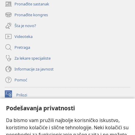
Pronađite sastanak
(otvara
novi
Pronađite kongres
(otvara
prozor)
novi
Šta je novo?
prozor)
Videoteka
Pretraga
Za lekare specijaliste
Informacije za javnost
Pomoć
Prilozi
(otvara
novi
Podešavanja privatnosti
prozor)
ONLAJN BIBLIOTEKA Watchtower
(otvara
Da bismo vam pružili najbolje korisničko iskustvo,
novi
®
JW Hub
prozor)
koristimo kolačiće i slične tehnologije. Neki kolačići su
(otvara
novi
neophodni za funkcionisanje našeg sajta i ne možete