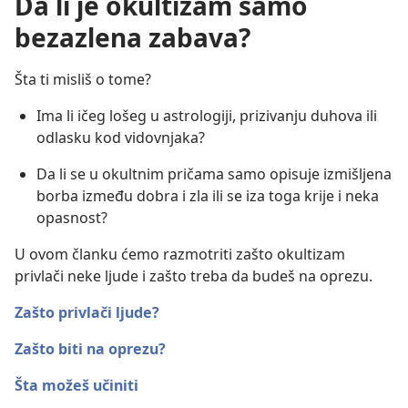
Da li je okultizam samo
bezazlena zabava?
Šta ti misliš o tome?
Ima li ičeg lošeg u astrologiji, prizivanju duhova ili
odlasku kod vidovnjaka?
Da li se u okultnim pričama samo opisuje izmišljena
borba između dobra i zla ili se iza toga krije i neka
opasnost?
U ovom članku ćemo razmotriti zašto okultizam
privlači neke ljude i zašto treba da budeš na oprezu.
Zašto privlači ljude?
Zašto biti na oprezu?
Šta možeš učiniti