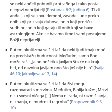
se neki anđeli pobunili protiv Boga i tako postali
njegovi neprijatelji (
Postanak 6:2;
Judina 6
). Ti zli
anđeli, koji se zovu demoni, zavode ljude preko
onih koji prizivaju duhove, onih koji proriču
sudbinu, onih koji gataju ili onih koji se bave
astrologijom. Ako se bavimo time i sami postajemo
Božji neprijatelji.
Putem okultizma se širi laž da neki ljudi imaju moć
da predskažu budućnost. Međutim, samo Bog
može reći: „Ja od početka javljam šta će na kraju
biti, od davnina javljam ono što još nije bilo“ (
Isaija
46:10;
Jakovljeva 4:13, 14
).
Putem okultizma se širi laž da živi mogu
razgovarati s mrtvima. Međutim, Biblija kaže: „Mrtvi
nisu svesni ničega [...] Nema ni rada, ni razmišljanja,
ni znanja, ni mudrosti u grobu“ (
Propovednik 9:5,
10
).