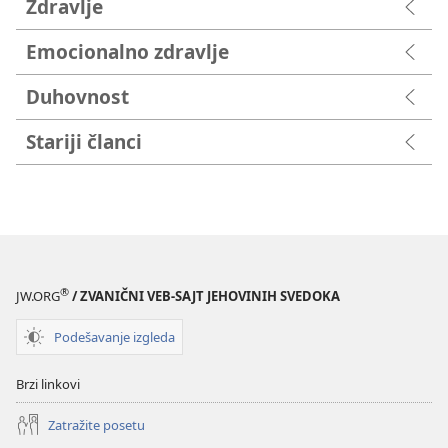
Zdravlje
Emocionalno zdravlje
Duhovnost
Stariji članci
®
JW.ORG
/ ZVANIČNI VEB-SAJT JEHOVINIH SVEDOKA
Podešavanje izgleda
Brzi linkovi
Zatražite posetu