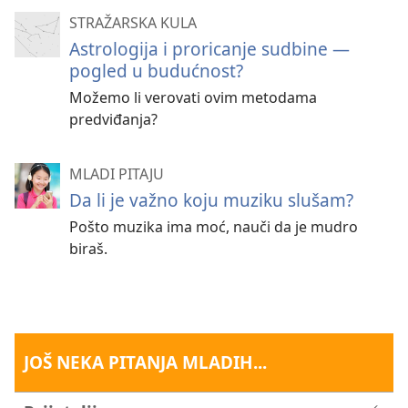
STRAŽARSKA KULA
Astrologija i proricanje sudbine —
pogled u budućnost?
Možemo li verovati ovim metodama
predviđanja?
MLADI PITAJU
Da li je važno koju muziku slušam?
Pošto muzika ima moć, nauči da je mudro
biraš.
JOŠ NEKA PITANJA MLADIH...