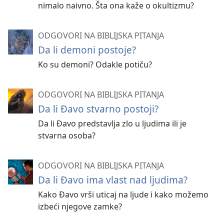
nimalo naivno. Šta ona kaže o okultizmu?
ODGOVORI NA BIBLIJSKA PITANJA
Da li demoni postoje?
Ko su demoni? Odakle potiču?
ODGOVORI NA BIBLIJSKA PITANJA
Da li Đavo stvarno postoji?
Da li Đavo predstavlja zlo u ljudima ili je
stvarna osoba?
ODGOVORI NA BIBLIJSKA PITANJA
Da li Đavo ima vlast nad ljudima?
Kako Đavo vrši uticaj na ljude i kako možemo
izbeći njegove zamke?