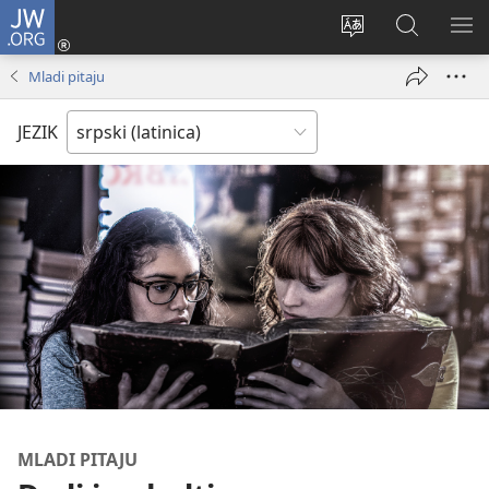
JW.ORG
Prijava
(otvara
Promeni
Pretraga
PRI
novi
jezik
sajta
ME
Mladi pitaju
prozor)
sajta
JW.ORG
JEZIK
MLADI PITAJU