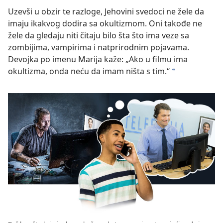
Uzevši u obzir te razloge, Jehovini svedoci ne žele da
imaju ikakvog dodira sa okultizmom. Oni takođe ne
žele da gledaju niti čitaju bilo šta što ima veze sa
zombijima, vampirima i natprirodnim pojavama.
Devojka po imenu Marija kaže: „Ako u filmu ima
okultizma, onda neću da imam ništa s tim.“
a