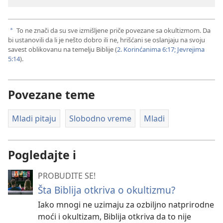
To ne znači da su sve izmišljene priče povezane sa okultizmom. Da
a
bi ustanovili da li je nešto dobro ili ne, hrišćani se oslanjaju na svoju
savest oblikovanu na temelju Biblije (
2. Korinćanima 6:17;
Jevrejima
5:14
).
Povezane teme
Mladi pitaju
Slobodno vreme
Mladi
Pogledajte i
PROBUDITE SE!
Šta Biblija otkriva o okultizmu?
Iako mnogi ne uzimaju za ozbiljno natprirodne
moći i okultizam, Biblija otkriva da to nije