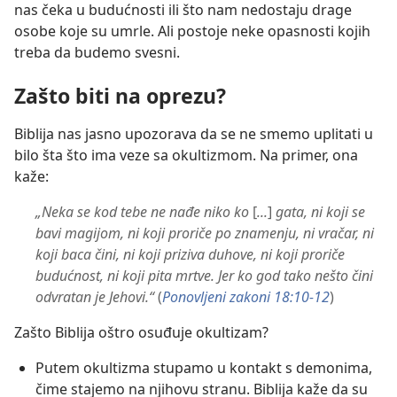
nas čeka u budućnosti ili što nam nedostaju drage
osobe koje su umrle. Ali postoje neke opasnosti kojih
treba da budemo svesni.
Zašto biti na oprezu?
Biblija nas jasno upozorava da se ne smemo uplitati u
bilo šta što ima veze sa okultizmom. Na primer, ona
kaže:
„Neka se kod tebe ne nađe niko ko
[
...
]
gata, ni koji se
bavi magijom, ni koji proriče po znamenju, ni vračar, ni
koji baca čini, ni koji priziva duhove, ni koji proriče
budućnost, ni koji pita mrtve. Jer ko god tako nešto čini
odvratan je Jehovi.“
(
Ponovljeni zakoni 18:10-12
)
Zašto Biblija oštro osuđuje okultizam?
Putem okultizma stupamo u kontakt s demonima,
čime stajemo na njihovu stranu. Biblija kaže da su