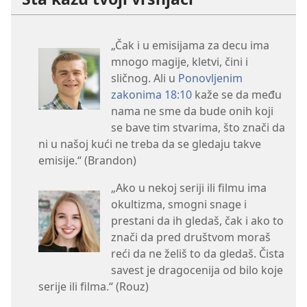
„Čak i u emisijama za decu ima
mnogo magije, kletvi, čini i
sličnog. Ali u
Ponovljenim
zakonima 18:10
kaže se da među
nama ne sme da bude onih koji
se bave tim stvarima, što znači da
ni u našoj kući ne treba da se gledaju takve
emisije.“ (Brandon)
„Ako u nekoj seriji ili filmu ima
okultizma, smogni snage i
prestani da ih gledaš, čak i ako to
znači da pred društvom moraš
reći da ne želiš to da gledaš. Čista
savest je dragocenija od bilo koje
serije ili filma.“ (Rouz)