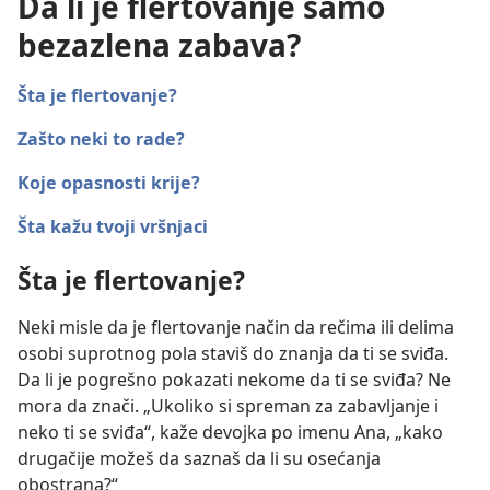
Da li je flertovanje samo
bezazlena zabava?
Šta je flertovanje?
Zašto neki to rade?
Koje opasnosti krije?
Šta kažu tvoji vršnjaci
Šta je flertovanje?
Neki misle da je flertovanje način da rečima ili delima
osobi suprotnog pola staviš do znanja da ti se sviđa.
Da li je pogrešno pokazati nekome da ti se sviđa? Ne
mora da znači. „Ukoliko si spreman za zabavljanje i
neko ti se sviđa“, kaže devojka po imenu Ana, „kako
drugačije možeš da saznaš da li su osećanja
obostrana?“