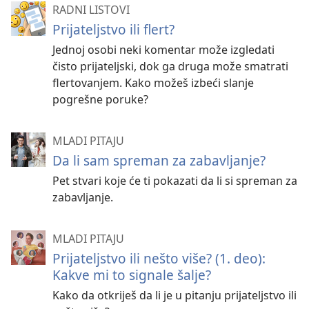
RADNI LISTOVI
Prijateljstvo ili flert?
Jednoj osobi neki komentar može izgledati
čisto prijateljski, dok ga druga može smatrati
flertovanjem. Kako možeš izbeći slanje
pogrešne poruke?
MLADI PITAJU
Da li sam spreman za zabavljanje?
Pet stvari koje će ti pokazati da li si spreman za
zabavljanje.
MLADI PITAJU
Prijateljstvo ili nešto više? (1. deo):
Kakve mi to signale šalje?
Kako da otkriješ da li je u pitanju prijateljstvo ili