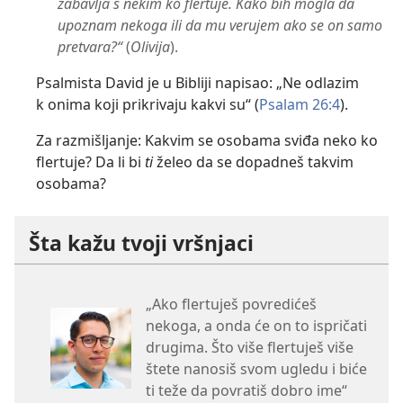
zabavlja s nekim ko flertuje. Kako bih mogla da
upoznam nekoga ili da mu verujem ako se on samo
pretvara?“
(
Olivija
).
Psalmista David je u Bibliji napisao: „Ne odlazim
k onima koji prikrivaju kakvi su“ (
Psalam 26:4
).
Za razmišljanje: Kakvim se osobama sviđa neko ko
flertuje? Da li bi
ti
želeo da se dopadneš takvim
osobama?
Šta kažu tvoji vršnjaci
„Ako flertuješ povredićeš
nekoga, a onda će on to ispričati
drugima. Što više flertuješ više
štete nanosiš svom ugledu i biće
ti teže da povratiš dobro ime“