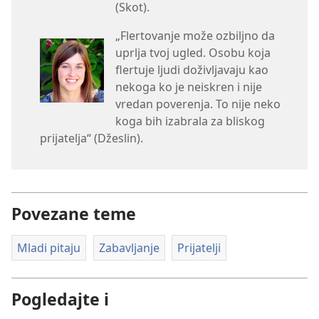
(Skot).
„Flertovanje može ozbiljno da
uprlja tvoj ugled. Osobu koja
flertuje ljudi doživljavaju kao
nekoga ko je neiskren i nije
vredan poverenja. To nije neko
koga bih izabrala za bliskog
prijatelja“ (Džeslin).
Povezane teme
Mladi pitaju
Zabavljanje
Prijatelji
Pogledajte i