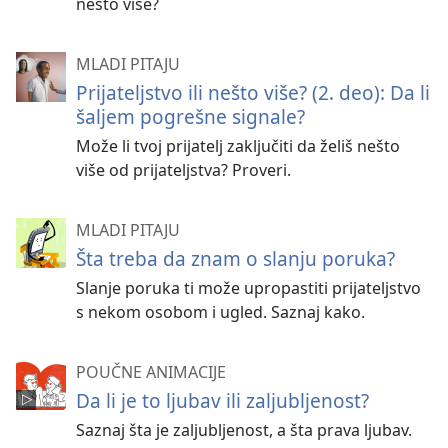
nešto više?
MLADI PITAJU
Prijateljstvo ili nešto više? (2. deo): Da li
šaljem pogrešne signale?
Može li tvoj prijatelj zaključiti da želiš nešto
više od prijateljstva? Proveri.
MLADI PITAJU
Šta treba da znam o slanju poruka?
Slanje poruka ti može upropastiti prijateljstvo
s nekom osobom i ugled. Saznaj kako.
POUČNE ANIMACIJE
Da li je to ljubav ili zaljubljenost?
Saznaj šta je zaljubljenost, a šta prava ljubav.