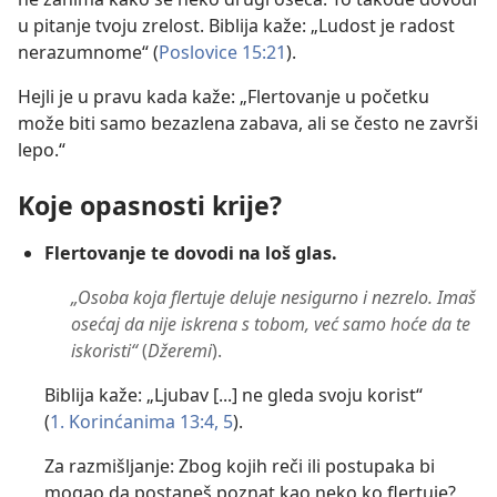
u pitanje tvoju zrelost. Biblija kaže: „Ludost je radost
nerazumnome“ (
Poslovice 15:21
).
Hejli je u pravu kada kaže: „Flertovanje u početku
može biti samo bezazlena zabava, ali se često ne završi
lepo.“
Koje opasnosti krije?
Flertovanje te dovodi na loš glas.
„Osoba koja flertuje deluje nesigurno i nezrelo. Imaš
osećaj da nije iskrena s tobom, već samo hoće da te
iskoristi“
(
Džeremi
).
Biblija kaže: „Ljubav [...] ne gleda svoju korist“
(
1. Korinćanima 13:4, 5
).
Za razmišljanje: Zbog kojih reči ili postupaka bi
mogao da postaneš poznat kao neko ko flertuje?