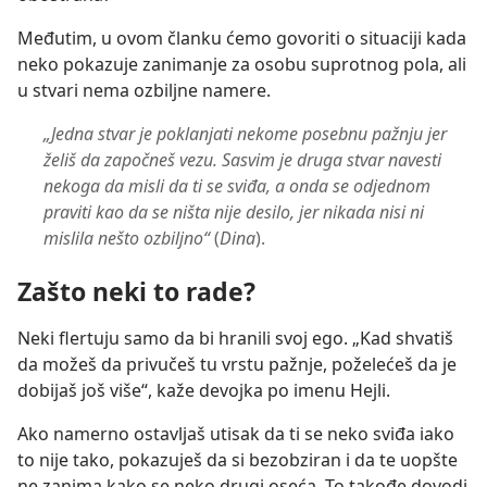
Međutim, u ovom članku ćemo govoriti o situaciji kada
neko pokazuje zanimanje za osobu suprotnog pola, ali
u stvari nema ozbiljne namere.
„Jedna stvar je poklanjati nekome posebnu pažnju jer
želiš da započneš vezu. Sasvim je druga stvar navesti
nekoga da misli da ti se sviđa, a onda se odjednom
praviti kao da se ništa nije desilo, jer nikada nisi ni
mislila nešto ozbiljno“
(
Dina
).
Zašto neki to rade?
Neki flertuju samo da bi hranili svoj ego. „Kad shvatiš
da možeš da privučeš tu vrstu pažnje, poželećeš da je
dobijaš još više“, kaže devojka po imenu Hejli.
Ako namerno ostavljaš utisak da ti se neko sviđa iako
to nije tako, pokazuješ da si bezobziran i da te uopšte
ne zanima kako se neko drugi oseća. To takođe dovodi