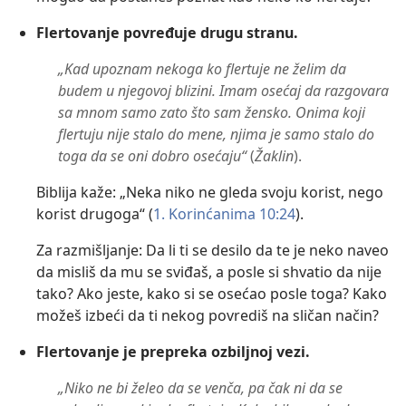
Flertovanje povređuje drugu stranu.
„Kad upoznam nekoga ko flertuje ne želim da
budem u njegovoj blizini. Imam osećaj da razgovara
sa mnom samo zato što sam žensko. Onima koji
flertuju nije stalo do mene, njima je samo stalo do
toga da se oni dobro osećaju“
(
Žaklin
).
Biblija kaže: „Neka niko ne gleda svoju korist, nego
korist drugoga“ (
1. Korinćanima 10:24
).
Za razmišljanje: Da li ti se desilo da te je neko naveo
da misliš da mu se sviđaš, a posle si shvatio da nije
tako? Ako jeste, kako si se osećao posle toga? Kako
možeš izbeći da ti nekog povrediš na sličan način?
Flertovanje je prepreka ozbiljnoj vezi.
„Niko ne bi želeo da se venča, pa čak ni da se