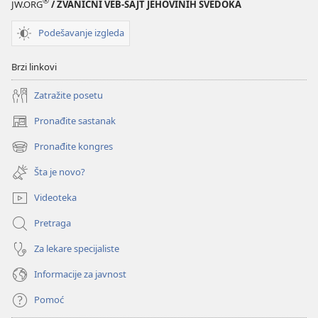
®
JW.ORG
/ ZVANIČNI VEB-SAJT JEHOVINIH SVEDOKA
Podešavanje izgleda
Brzi linkovi
Zatražite posetu
Pronađite sastanak
(otvara
novi
Pronađite kongres
(otvara
prozor)
novi
Šta je novo?
prozor)
Videoteka
Pretraga
Za lekare specijaliste
Informacije za javnost
Pomoć