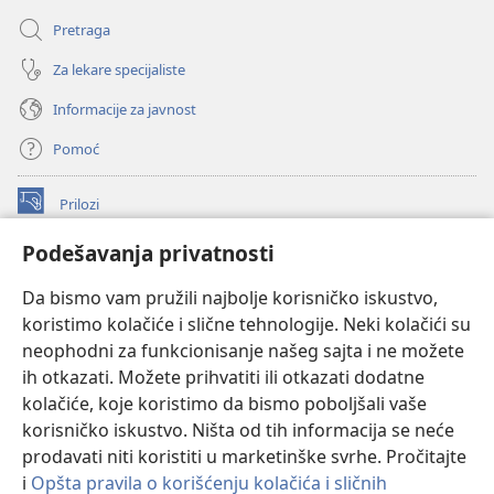
Pretraga
Za lekare specijaliste
Informacije za javnost
Pomoć
Prilozi
(otvara
novi
Podešavanja privatnosti
prozor)
ONLAJN BIBLIOTEKA Watchtower
(otvara
Da bismo vam pružili najbolje korisničko iskustvo,
novi
®
JW Hub
prozor)
koristimo kolačiće i slične tehnologije. Neki kolačići su
(otvara
novi
neophodni za funkcionisanje našeg sajta i ne možete
®
JW Library
prozor)
ih otkazati. Možete prihvatiti ili otkazati dodatne
kolačiće, koje koristimo da bismo poboljšali vaše
®
Watchtower Library
korisničko iskustvo. Ništa od tih informacija se neće
prodavati niti koristiti u marketinške svrhe. Pročitajte
i
Opšta pravila o korišćenju kolačića i sličnih