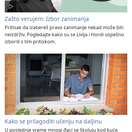
Zašto verujem: Izbor zanimanja
Pritisak da izabereš pravo zanimanje nekad može biti
neizdrživ. Pogledajte kako su se Livija i Hordi uspešno
izborili s tim pritiskom.
Kako se prilagoditi učenju na daljinu
U poslednje vreme mnogi đaci se školuju kod kuće.