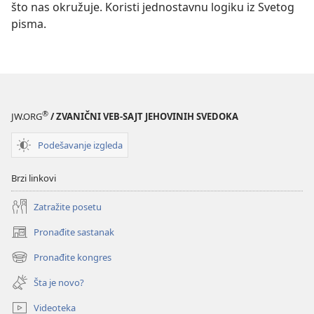
što nas okružuje. Koristi jednostavnu logiku iz Svetog
pisma.
®
JW.ORG
/ ZVANIČNI VEB-SAJT JEHOVINIH SVEDOKA
Podešavanje izgleda
Brzi linkovi
Zatražite posetu
Pronađite sastanak
(otvara
novi
Pronađite kongres
(otvara
prozor)
novi
Šta je novo?
prozor)
Videoteka