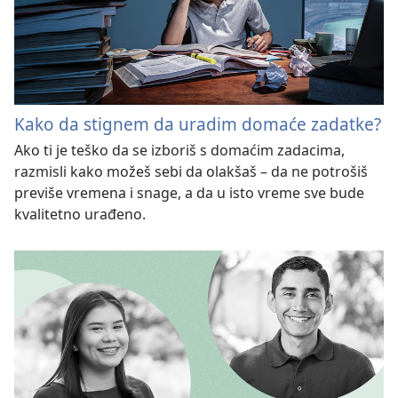
Kako da stignem da uradim domaće zadatke?
Ako ti je teško da se izboriš s domaćim zadacima,
razmisli kako možeš sebi da olakšaš – da ne potrošiš
previše vremena i snage, a da u isto vreme sve bude
kvalitetno urađeno.