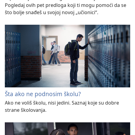
Pogledaj ovih pet predloga koji ti mogu pomoći da se
što bolje snađeš u svojoj novoj „učionici“.
Šta ako ne podnosim školu?
Ako ne voliš školu, nisi jedini. Saznaj koje su dobre
strane školovanja.