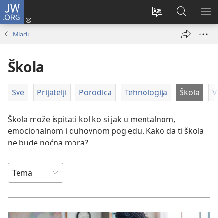
JW.ORG
Prijava
(otvara
Promeni
Pretraga
PRI
novi
jezik
sajta
ME
Mladi
prozor)
sajta
JW.ORG
Škola
Sve
Prijatelji
Porodica
Tehnologija
Škola
V
Škola može ispitati koliko si jak u mentalnom,
emocionalnom i duhovnom pogledu. Kako da ti škola
ne bude noćna mora?