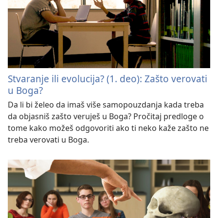
Stvaranje ili evolucija? (1. deo): Zašto verovati
u Boga?
Da li bi želeo da imaš više samopouzdanja kada treba
da objasniš zašto veruješ u Boga? Pročitaj predloge o
tome kako možeš odgovoriti ako ti neko kaže zašto ne
treba verovati u Boga.