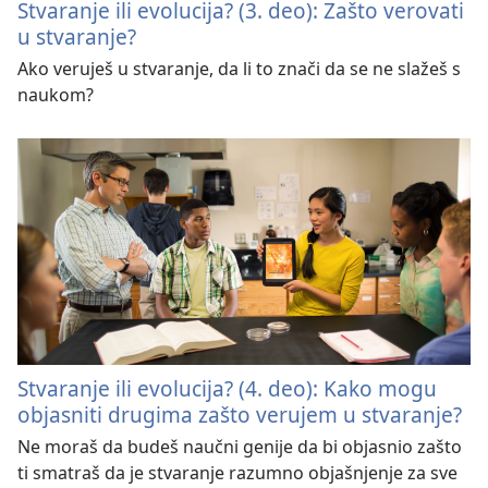
Stvaranje ili evolucija? (3. deo): Zašto verovati
u stvaranje?
Ako veruješ u stvaranje, da li to znači da se ne slažeš s
naukom?
Stvaranje ili evolucija? (4. deo): Kako mogu
objasniti drugima zašto verujem u stvaranje?
Ne moraš da budeš naučni genije da bi objasnio zašto
ti smatraš da je stvaranje razumno objašnjenje za sve