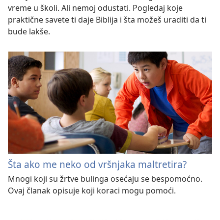
vreme u školi. Ali nemoj odustati. Pogledaj koje
praktične savete ti daje Biblija i šta možeš uraditi da ti
bude lakše.
Šta ako me neko od vršnjaka maltretira?
Mnogi koji su žrtve bulinga osećaju se bespomoćno.
Ovaj članak opisuje koji koraci mogu pomoći.