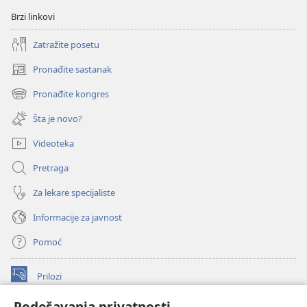
Brzi linkovi
Zatražite posetu
Pronađite sastanak
(otvara
novi
Pronađite kongres
(otvara
prozor)
novi
Šta je novo?
prozor)
Videoteka
Pretraga
Za lekare specijaliste
Informacije za javnost
Pomoć
Prilozi
(otvara
novi
Podešavanja privatnosti