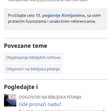
b
Pročitajte celo
15. poglavlje Rimljanima
,
sa svim
pratećim fusnotama i unakrsnim referencama.
Povezane teme
Objašnjenje biblijskih stihova
Odgovori na biblijska pitanja
Pogledajte i
ODGOVORI NA BIBLIJSKA PITANJA
Gde pronaći nadu?