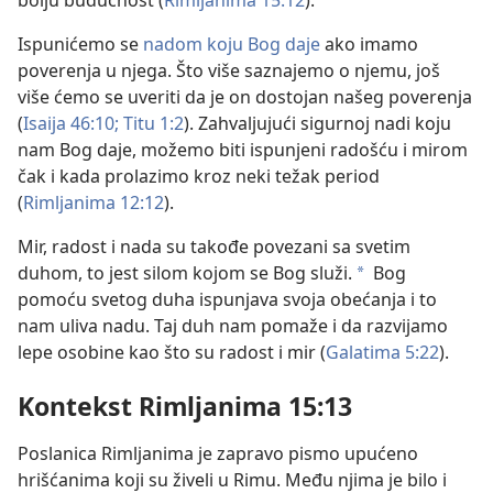
bolju budućnost (
Rimljanima 15:12
).
Ispunićemo se
nadom koju Bog daje
ako imamo
poverenja u njega. Što više saznajemo o njemu, još
više ćemo se uveriti da je on dostojan našeg poverenja
(
Isaija 46:10;
Titu 1:2
). Zahvaljujući sigurnoj nadi koju
nam Bog daje, možemo biti ispunjeni radošću i mirom
čak i kada prolazimo kroz neki težak period
(
Rimljanima 12:12
).
Mir, radost i nada su takođe povezani sa svetim
duhom, to jest silom kojom se Bog služi.
Bog
a
pomoću svetog duha ispunjava svoja obećanja i to
nam uliva nadu. Taj duh nam pomaže i da razvijamo
lepe osobine kao što su radost i mir (
Galatima 5:22
).
Kontekst Rimljanima 15:13
Poslanica Rimljanima je zapravo pismo upućeno
hrišćanima koji su živeli u Rimu. Među njima je bilo i