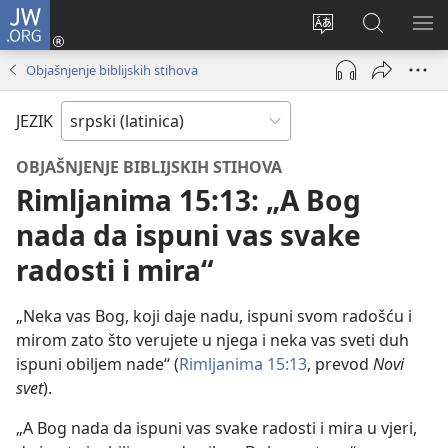
JW.ORG
Prijava
(otvara
Promeni
Pretraga
PRI
novi
jezik
sajta
ME
Objašnjenje biblijskih stihova
prozor)
sajta
JW.ORG
JEZIK
OBJAŠNJENJE BIBLIJSKIH STIHOVA
Rimljanima 15:13: „A Bog
nada da ispuni vas svake
radosti i mira“
„Neka vas Bog, koji daje nadu, ispuni svom radošću i
mirom zato što verujete u njega i neka vas sveti duh
ispuni obiljem nade“ (
Rimljanima 15:13
, prevod
Novi
svet
).
„A Bog nada da ispuni vas svake radosti i mira u vjeri,