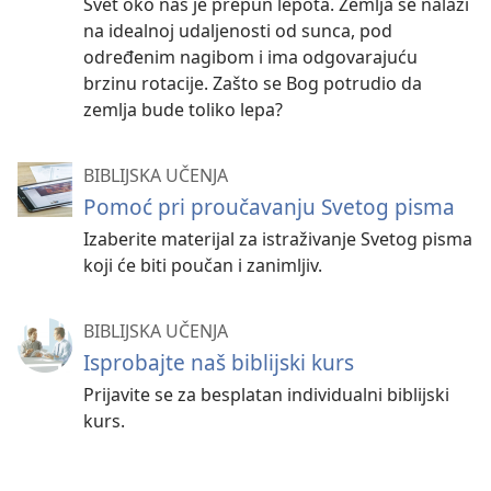
Svet oko nas je prepun lepota. Zemlja se nalazi
na idealnoj udaljenosti od sunca, pod
određenim nagibom i ima odgovarajuću
brzinu rotacije. Zašto se Bog potrudio da
zemlja bude toliko lepa?
BIBLIJSKA UČENJA
Pomoć pri proučavanju Svetog pisma
Izaberite materijal za istraživanje Svetog pisma
koji će biti poučan i zanimljiv.
BIBLIJSKA UČENJA
Isprobajte naš biblijski kurs
Prijavite se za besplatan individualni biblijski
kurs.