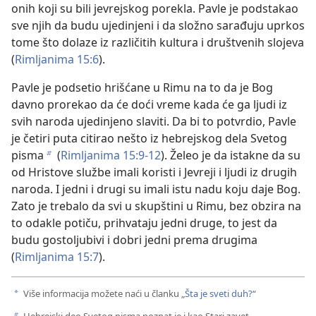
onih koji su bili jevrejskog porekla. Pavle je podstakao
sve njih da budu ujedinjeni i da složno sarađuju uprkos
tome što dolaze iz različitih kultura i društvenih slojeva
(
Rimljanima 15:6
).
Pavle je podsetio hrišćane u Rimu na to da je Bog
davno prorekao da će doći vreme kada će ga ljudi iz
svih naroda ujedinjeno slaviti. Da bi to potvrdio, Pavle
je četiri puta citirao nešto iz hebrejskog dela Svetog
pisma
(
Rimljanima 15:9-12
). Želeo je da istakne da su
b
od Hristove službe imali koristi i Jevreji i ljudi iz drugih
naroda. I jedni i drugi su imali istu nadu koju daje Bog.
Zato je trebalo da svi u skupštini u Rimu, bez obzira na
to odakle potiču, prihvataju jedni druge, to jest da
budu gostoljubivi i dobri jedni prema drugima
(
Rimljanima 15:7
).
Više informacija možete naći u članku „
Šta je sveti duh?
“
a
Hebrejski deo Svetog pisma poznat je i kao Stari zavet.