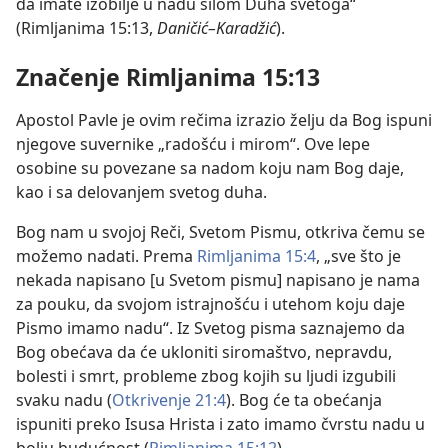
da imate izobilje u nadu silom Duha svetoga“
(Rimljanima 15:13,
Daničić–Karadžić
).
Značenje Rimljanima 15:13
Apostol Pavle je ovim rečima izrazio želju da Bog ispuni
njegove suvernike „radošću i mirom“. Ove lepe
osobine su povezane sa nadom koju nam Bog daje,
kao i sa delovanjem svetog duha.
Bog nam u svojoj Reči, Svetom Pismu, otkriva čemu se
možemo nadati. Prema
Rimljanima 15:4
, „sve što je
nekada napisano [u Svetom pismu] napisano je nama
za pouku, da svojom istrajnošću i utehom koju daje
Pismo imamo nadu“. Iz Svetog pisma saznajemo da
Bog obećava da će ukloniti siromaštvo, nepravdu,
bolesti i smrt, probleme zbog kojih su ljudi izgubili
svaku nadu (
Otkrivenje 21:4
). Bog će ta obećanja
ispuniti preko Isusa Hrista i zato imamo čvrstu nadu u