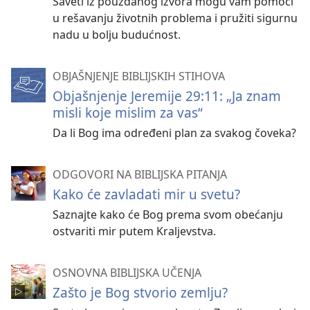
Saveti iz pouzdanog izvora mogu vam pomoći
u rešavanju životnih problema i pružiti sigurnu
nadu u bolju budućnost.
OBJAŠNJENJE BIBLIJSKIH STIHOVA
Objašnjenje Jeremije 29:11: „Ja znam
misli koje mislim za vas“
Da li Bog ima određeni plan za svakog čoveka?
ODGOVORI NA BIBLIJSKA PITANJA
Kako će zavladati mir u svetu?
Saznajte kako će Bog prema svom obećanju
ostvariti mir putem Kraljevstva.
OSNOVNA BIBLIJSKA UČENJA
Zašto je Bog stvorio zemlju?