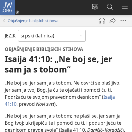
JW.ORG
Prijava
(otvara
Promeni
Pretraga
PRI
novi
jezik
sajta
ME
Objašnjenje biblijskih stihova
prozor)
sajta
JW.ORG
JEZIK
OBJAŠNJENJE BIBLIJSKIH STIHOVA
Isaija 41:10: „Ne boj se, jer
sam ja s tobom“
„Ne boj se, jer sam ja s tobom. Ne osvrći se plašljivo,
jer sam ja tvoj Bog. Ja ću te ojačati i pomoći ću ti.
Podržaću te svojom pravednom desnicom“ (
Isaija
41:10
, prevod
Novi svet
).
„Ne boj se, jer sam ja s tobom; ne plaši se, jer sam ja
Bog tvoj; ukrijepiću te i pomoći ću ti, i poduprijeću te
desnicom pravde svoje“ (Isaija 41:10,
Daničić–Karadžić
).