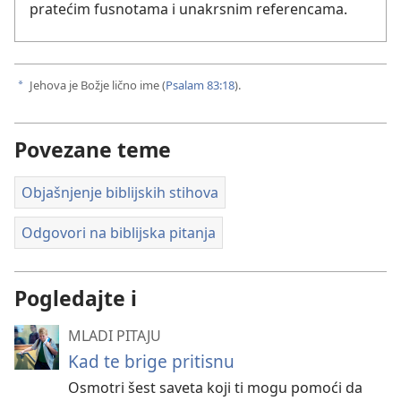
pratećim fusnotama i unakrsnim referencama.
Jehova je Božje lično ime (
Psalam 83:18
).
a
Povezane teme
Objašnjenje biblijskih stihova
Odgovori na biblijska pitanja
Pogledajte i
MLADI PITAJU
Kad te brige pritisnu
Osmotri šest saveta koji ti mogu pomoći da