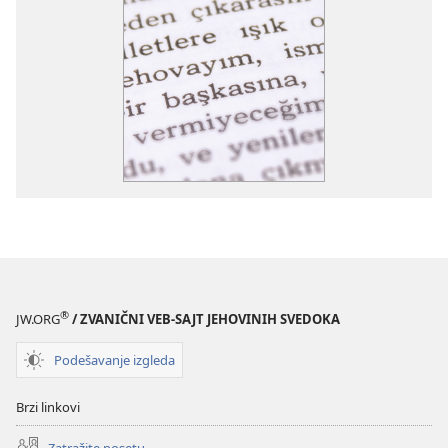
®
JW.ORG
/ ZVANIČNI VEB-SAJT JEHOVINIH SVEDOKA
Podešavanje izgleda
Brzi linkovi
Zatražite posetu