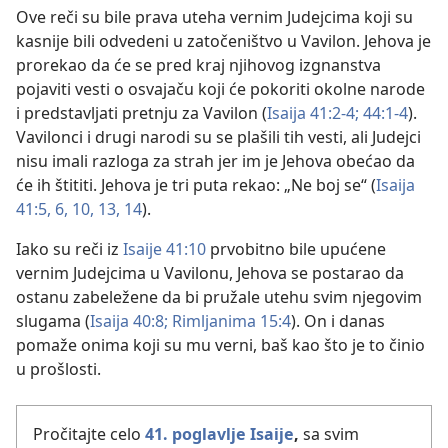
Ove reči su bile prava uteha vernim Judejcima koji su
kasnije bili odvedeni u zatočeništvo u Vavilon. Jehova je
prorekao da će se pred kraj njihovog izgnanstva
pojaviti vesti o osvajaču koji će pokoriti okolne narode
i predstavljati pretnju za Vavilon (
Isaija 41:2-4;
44:1-4
).
Vavilonci i drugi narodi su se plašili tih vesti, ali Judejci
nisu imali razloga za strah jer im je Jehova obećao da
će ih štititi. Jehova je tri puta rekao: „Ne boj se“ (
Isaija
41:5, 6,
10,
13, 14
).
Iako su reči iz
Isaije 41:10
prvobitno bile upućene
vernim Judejcima u Vavilonu, Jehova se postarao da
ostanu zabeležene da bi pružale utehu svim njegovim
slugama (
Isaija 40:8;
Rimljanima 15:4
). On i danas
pomaže onima koji su mu verni, baš kao što je to činio
u prošlosti.
Pročitajte celo
41. poglavlje Isaije
,
sa svim