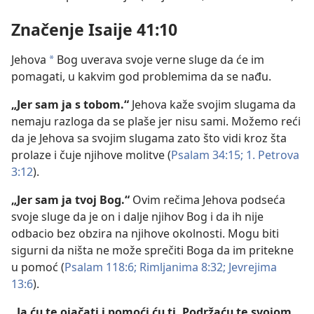
Značenje Isaije 41:10
Jehova
Bog uverava svoje verne sluge da će im
a
pomagati, u kakvim god problemima da se nađu.
„Jer sam ja s tobom.“
Jehova kaže svojim slugama da
nemaju razloga da se plaše jer nisu sami. Možemo reći
da je Jehova sa svojim slugama zato što vidi kroz šta
prolaze i čuje njihove molitve (
Psalam 34:15;
1. Petrova
3:12
).
„Jer sam ja tvoj Bog.“
Ovim rečima Jehova podseća
svoje sluge da je on i dalje njihov Bog i da ih nije
odbacio bez obzira na njihove okolnosti. Mogu biti
sigurni da ništa ne može sprečiti Boga da im pritekne
u pomoć (
Psalam 118:6;
Rimljanima 8:32;
Jevrejima
13:6
).
„Ja ću te ojačati i pomoći ću ti. Podržaću te svojom