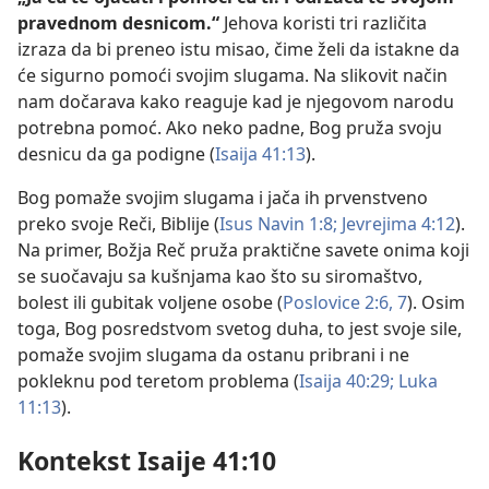
pravednom desnicom.“
Jehova koristi tri različita
izraza da bi preneo istu misao, čime želi da istakne da
će sigurno pomoći svojim slugama. Na slikovit način
nam dočarava kako reaguje kad je njegovom narodu
potrebna pomoć. Ako neko padne, Bog pruža svoju
desnicu da ga podigne (
Isaija 41:13
).
Bog pomaže svojim slugama i jača ih prvenstveno
preko svoje Reči, Biblije (
Isus Navin 1:8;
Jevrejima 4:12
).
Na primer, Božja Reč pruža praktične savete onima koji
se suočavaju sa kušnjama kao što su siromaštvo,
bolest ili gubitak voljene osobe (
Poslovice 2:6, 7
). Osim
toga, Bog posredstvom svetog duha, to jest svoje sile,
pomaže svojim slugama da ostanu pribrani i ne
pokleknu pod teretom problema (
Isaija 40:29;
Luka
11:13
).
Kontekst Isaije 41:10