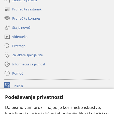
Pronađite sastanak
(otvara
novi
Pronađite kongres
(otvara
prozor)
novi
Šta je novo?
prozor)
Videoteka
Pretraga
Za lekare specijaliste
Informacije za javnost
Pomoć
Prilozi
(otvara
novi
Podešavanja privatnosti
prozor)
ONLAJN BIBLIOTEKA Watchtower
(otvara
Da bismo vam pružili najbolje korisničko iskustvo,
novi
®
JW Hub
prozor)
koristimo kolačiće i slične tehnologije. Neki kolačići su
(otvara