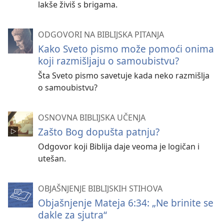
lakše živiš s brigama.
ODGOVORI NA BIBLIJSKA PITANJA
Kako Sveto pismo može pomoći onima
koji razmišljaju o samoubistvu?
Šta Sveto pismo savetuje kada neko razmišlja
o samoubistvu?
OSNOVNA BIBLIJSKA UČENJA
Zašto Bog dopušta patnju?
Odgovor koji Biblija daje veoma je logičan i
utešan.
OBJAŠNJENJE BIBLIJSKIH STIHOVA
Objašnjenje Mateja 6:34: „Ne brinite se
dakle za sjutra“