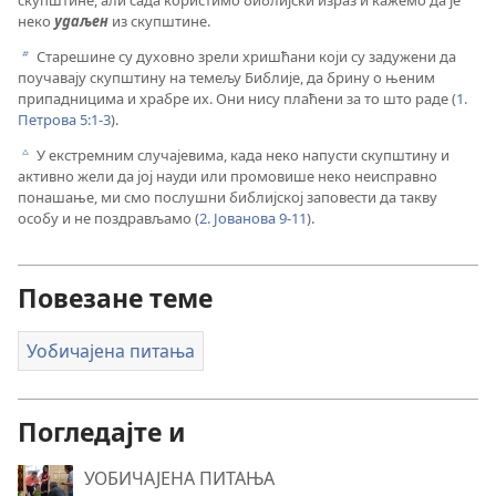
неко
удаљен
из скупштине.
Старешине су духовно зрели хришћани који су задужени да
b
поучавају скупштину на темељу Библије, да брину о њеним
припадницима и храбре их. Они нису плаћени за то што раде (
1.
Петрова 5:1-3
).
У екстремним случајевима, када неко напусти скупштину и
c
активно жели да јој науди или промовише неко неисправно
понашање, ми смо послушни библијској заповести да такву
особу и не поздрављамо (
2. Јованова 9-11
).
Повезане теме
Уобичајена питања
Погледајте и
УОБИЧАЈЕНА ПИТАЊА