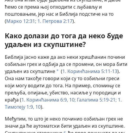
ћемо се према њој опходити с љубављу и
поштовањем, јер нас и Библија подстиче на то
(
Марко 12:31;
1. Петрова 2:17
).
Како долази до тога да неко буде
удаљен из скупштине?
Библија јасно каже да ако неки хришћанин почини
озбиљан грех и одбија да се промени, он мора бити
удаљен из скупштине
(
1. Коринћанима 5:11-13
).
a
Она нам такође говори који су то озбиљни греси
који могу водити до тога. На пример, спомињу се
прељуба, опијање, убиство, насиље у породици и
крађа (
1. Коринћанима 6:9, 10;
Галатима 5:19-21;
1.
Тимотеју 1:9, 10
).
Међутим, то што је неко починио озбиљан грех не
значи да ће аутоматски бити удаљен из скупштине.