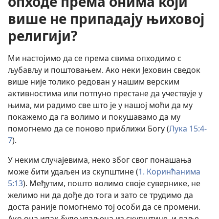
опходе према онима који
више не припадају њиховој
религији?
Ми настојимо да се према свима опходимо с
љубављу и поштовањем. Ако неки Јеховин сведок
више није толико редован у нашим верским
активностима или потпуно престане да учествује у
њима, ми радимо све што је у нашој моћи да му
покажемо да га волимо и покушавамо да му
помогнемо да се поново приближи Богу (
Лука 15:4-
7
).
У неким случајевима, неко због свог понашања
може бити удаљен из скупштине (
1. Коринћанима
5:13
). Међутим, пошто волимо своје сувернике, не
желимо ни да дође до тога и зато се трудимо да
доста раније помогнемо тој особи да се промени.
Ако она ипак буде удаљена из скупштине, и даље