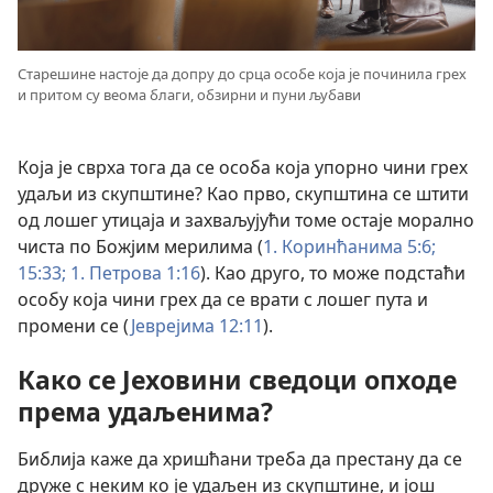
Старешине настоје да допру до срца особе која је починила грех
и притом су веома благи, обзирни и пуни љубави
Која је сврха тога да се особа која упорно чини грех
удаљи из скупштине? Као прво, скупштина се штити
од лошег утицаја и захваљујући томе остаје морално
чиста по Божјим мерилима (
1. Коринћанима 5:6;
15:33;
1. Петрова 1:16
). Као друго, то може подстаћи
особу која чини грех да се врати с лошег пута и
промени се (
Јеврејима 12:11
).
Како се Јеховини сведоци опходе
према удаљенима?
Библија каже да хришћани треба да престану да се
друже с неким ко је удаљен из скупштине, и још