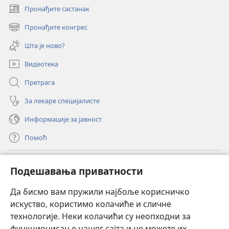
Пронађите састанак
(отвара
нови
Пронађите конгрес
(отвара
прозор)
нови
Шта је ново?
прозор)
Видеотека
Претрага
За лекаре специјалисте
Информације за јавност
Помоћ
Прилози
(отвара
Подешавања приватности
нови
прозор)
Да бисмо вам пружили најбоље корисничко
ОНЛАЈН БИБЛИОТЕКА Watchtower
(отвара
искуство, користимо колачиће и сличне
нови
®
JW Hub
технологије. Неки колачићи су неопходни за
прозор)
(отвара
функционисање нашег сајта и не можете их
нови