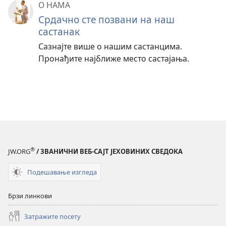
О НАМА
Срдачно сте позвани на наш
састанак
Сазнајте више о нашим састанцима.
Пронађите најближе место састајања.
®
JW.ORG
/ ЗВАНИЧНИ ВЕБ-САЈТ ЈЕХОВИНИХ СВЕДОКА
Подешавање изгледа
Брзи линкови
Затражите посету