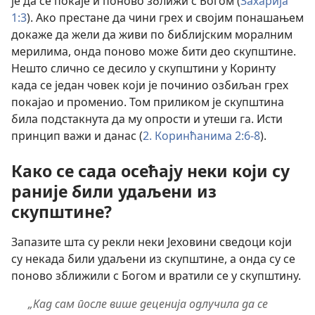
је да се покаје и поново зближи с Богом (
Захарија
1:3
). Ако престане да чини грех и својим понашањем
докаже да жели да живи по библијским моралним
мерилима, онда поново може бити део скупштине.
Нешто слично се десило у скупштини у Коринту
када се један човек који је починио озбиљан грех
покајао и променио. Том приликом је скупштина
била подстакнута да му опрости и утеши га. Исти
принцип важи и данас (
2. Коринћанима 2:6-8
).
Како се сада осећају неки који су
раније били удаљени из
скупштине?
Запазите шта су рекли неки Јеховини сведоци који
су некада били удаљени из скупштине, а онда су се
поново зближили с Богом и вратили се у скупштину.
„Кад сам после више деценија одлучила да се