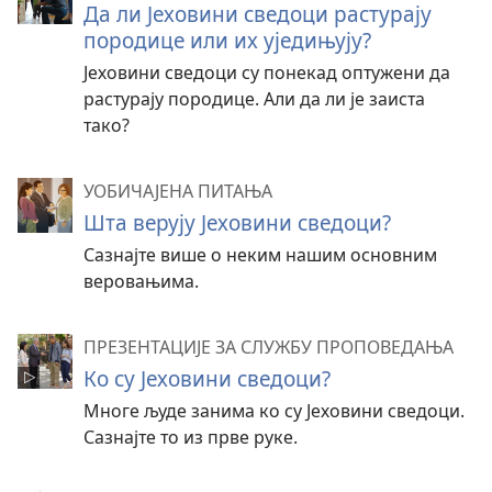
Да ли Јеховини сведоци растурају
породице или их уједињују?
Јеховини сведоци су понекад оптужени да
растурају породице. Али да ли је заиста
тако?
УОБИЧАЈЕНА ПИТАЊА
Шта верују Јеховини сведоци?
Сазнајте више о неким нашим основним
веровањима.
ПРЕЗЕНТАЦИЈЕ ЗА СЛУЖБУ ПРОПОВЕДАЊА
Ко су Јеховини сведоци?
Многе људе занима ко су Јеховини сведоци.
Сазнајте то из прве руке.