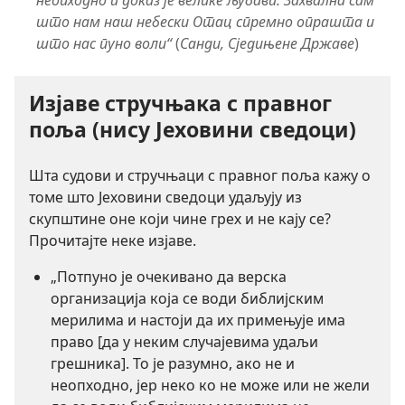
што нам наш небески Отац спремно опрашта и
што нас пуно воли“
(
Санди, Сједињене Државе
)
Изјаве стручњака с правног
поља (нису Јеховини сведоци)
Шта судови и стручњаци с правног поља кажу о
томе што Јеховини сведоци удаљују из
скупштине оне који чине грех и не кају се?
Прочитајте неке изјаве.
„Потпуно је очекивано да верска
организација која се води библијским
мерилима и настоји да их примењује има
право [да у неким случајевима удаљи
грешника]. То је разумно, ако не и
неопходно, јер неко ко не може или не жели