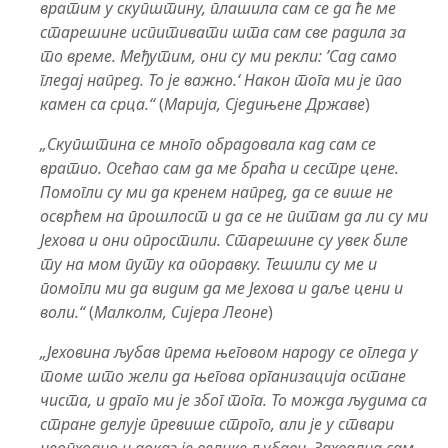
вратим у скупштину, плашила сам се да ће ме
старешине испитивати шта сам све радила за
то време. Међутим, они су ми рекли: ’Сад само
гледај напред. То је важно.‘ Након тога ми је пао
камен са срца.“
(
Марија, Сједињене Државе
)
„Скупштина се много обрадовала кад сам се
вратио. Осећао сам да ме браћа и сестре цене.
Помогли су ми да кренем напред, да се више не
осврћем на прошлост и да се не питам да ли су ми
Јехова и они опростили. Старешине су увек биле
ту на мом путу ка опоравку. Тешили су ме и
помогли ми да видим да ме Јехова и даље цени и
воли.“
(
Малколм, Сијера Леоне
)
„Јеховина љубав према његовом народу се огледа у
томе што жели да његова организација остане
чиста, и драго ми је због тога. То можда људима са
стране делује превише строго, али је у ствари
неопходно и доказ је велике љубави. Захвална сам