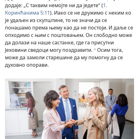
додаје: „С таквим немојте ни да једете“ (
1.
Коринћанима 5:11
). Иако се не дружимо с неким ко
је удаљен из скупштине, то не значи да се
понашамо према њему као да не постоји. И даље се
опходимо с њим с поштовањем. Он слободно може
да долази на наше састанке, где га присутни
Јеховини сведоци могу поздравити.
Осим тога,
c
може да замоли старешине да му помогну да се
духовно опорави.