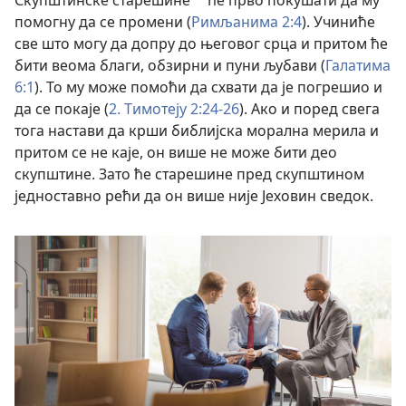
Скупштинске старешине
ће прво покушати да му
b
помогну да се промени (
Римљанима 2:4
). Учиниће
све што могу да допру до његовог срца и притом ће
бити веома благи, обзирни и пуни љубави (
Галатима
6:1
). То му може помоћи да схвати да је погрешио и
да се покаје (
2. Тимотеју 2:24-26
). Ако и поред свега
тога настави да крши библијска морална мерила и
притом се не каје, он више не може бити део
скупштине. Зато ће старешине пред скупштином
једноставно рећи да он више није Јеховин сведок.