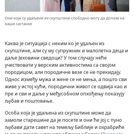
Они који су удаљени из скупштине слободно могу да долазе на
наше састанке
Каква је ситуација с неким ко је удаљен из
скупштине, али су му супружник и малолетна деца и
даље Јеховини сведоци? У том случају неће
учествовати у верским активностима са својом
породицом, али породичне везе се не прекидају.
Однос између мужа и жене се не мења, а пошто сви
живе у истој кући, породични живот се одвија као и
пре и сви и даље у међусобном опхођењу показују
љубав и поштовање.
Особа која је удаљена из скупштине може да
замоли старешине да је посете и они ће јој с пуно
љубави дати савет на темељу Библије и охрабриће