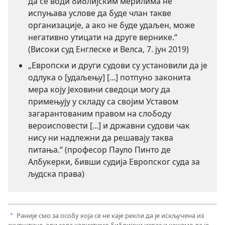
да се води библијским мерилима не
испуњава услове да буде члан такве
организације, а ако не буде удаљен, може
негативно утицати на друге вернике.“
(Високи суд Енглеске и Велса, 7. јун 2019)
„Европски и други судови су установили да је
одлука о [удаљењу] [...] потпуно законита
мера коју Јеховини сведоци могу да
примењују у складу са својим Уставом
загарантованим правом на слободу
вероисповести [...] и државни судови чак
нису ни надлежни да решавају таква
питања.“ (професор Пауло Пинто де
Албукерки, бивши судија Европског суда за
људска права)
Раније смо за особу која се не каје рекли да је искључена из
a
скупштине, али сада користимо библијски израз и кажемо да је