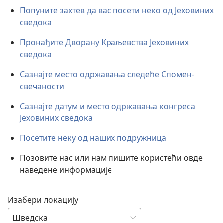
Попуните захтев да вас посети неко од Јеховиних
сведока
Пронађите Дворану Краљевства Јеховиних
сведока
Сазнајте место одржавања следеће Спомен-
свечаности
Сазнајте датум и место одржавања конгреса
Јеховиних сведока
Посетите неку од наших подружница
Позовите нас или нам пишите користећи овде
наведене информације
Изабери локацију