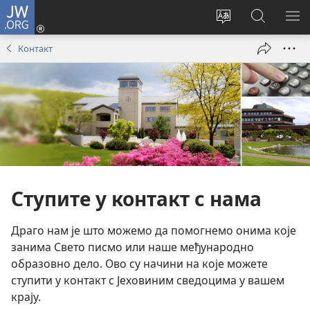
JW.ORG
Пријава
(отвара
Промени
Претрага
ПР
нови
језик
сајта
МЕ
Контакт
прозор)
сајта
JW.ORG
Ступите у контакт с нама
Драго нам је што можемо да помогнемо онима које
занима Свето писмо или наше међународно
образовно дело. Ово су начини на које можете
ступити у контакт с Јеховиним сведоцима у вашем
крају.