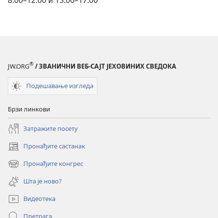
8.00–12.00 и 13.00–17.00
®
JW.ORG
/ ЗВАНИЧНИ ВЕБ-САЈТ ЈЕХОВИНИХ СВЕДОКА
Подешавање изгледа
Брзи линкови
Затражите посету
Пронађите састанак
(отвара
нови
Пронађите конгрес
(отвара
прозор)
нови
Шта је ново?
прозор)
Видеотека
Претрага