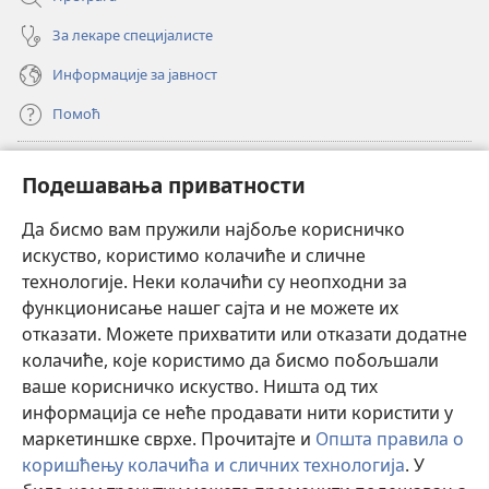
За лекаре специјалисте
Информације за јавност
Помоћ
Прилози
(отвара
Подешавања приватности
нови
прозор)
Да бисмо вам пружили најбоље корисничко
ОНЛАЈН БИБЛИОТЕКА Watchtower
(отвара
искуство, користимо колачиће и сличне
нови
®
JW Hub
технологије. Неки колачићи су неопходни за
прозор)
(отвара
функционисање нашег сајта и не можете их
нови
®
JW Library
прозор)
отказати. Можете прихватити или отказати додатне
колачиће, које користимо да бисмо побољшали
®
Watchtower Library
ваше корисничко искуство. Ништа од тих
информација се неће продавати нити користити у
маркетиншке сврхе. Прочитајте и
Општа правила о
коришћењу колачића и сличних технологија
. У
Copyright
© 2026 Watch Tower Bible and Tract Society of Pennsylvania.