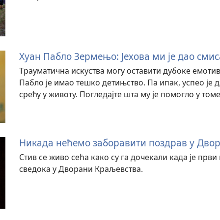
Хуан Пабло Зермењо: Јехова ми је дао сми
Трауматична искуства могу оставити дубоке емотив
Пабло је имао тешко детињство. Па ипак, успео је 
срећу у животу. Погледајте шта му је помогло у томе
Никада нећемо заборавити поздрав у Дво
Стив се живо сећа како су га дочекали када је први
сведока у Дворани Краљевства.