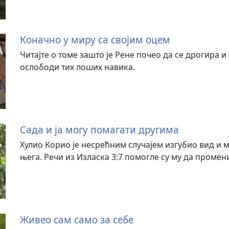
Коначно у миру са својим оцем
Читајте о томе зашто је Рене почео да се дрогира и 
ослободи тих лоших навика.
Сада и ја могу помагати другима
Хулио Корио је несрећним случајем изгубио вид и ми
њега. Речи из Изласка 3:7 помогле су му да промен
Живео сам само за себе