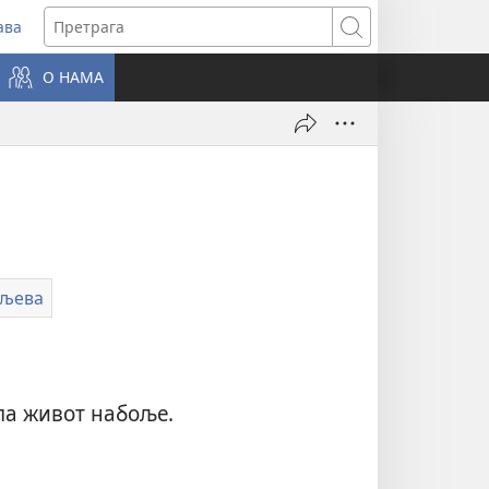
ава
вара
Претрага
ви
О НАМА
зор)
иљева
ла живот набоље.