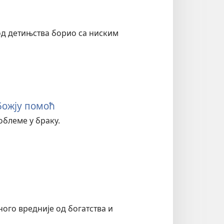
 од детињства борио са ниским
 Божју помоћ
облеме у браку.
ого вредније од богатства и