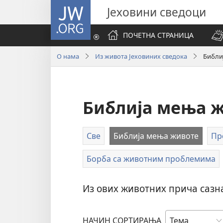
JW.ORG
Јеховини сведоци
ПОЧЕТНА СТРАНИЦА
О нама
Из живота Јеховиних сведока
Библи
Библија мења 
Све
Библија мења животе
Пр
Борба са животним проблемима
Из ових животних прича сазн
НАЧИН СОРТИРАЊА