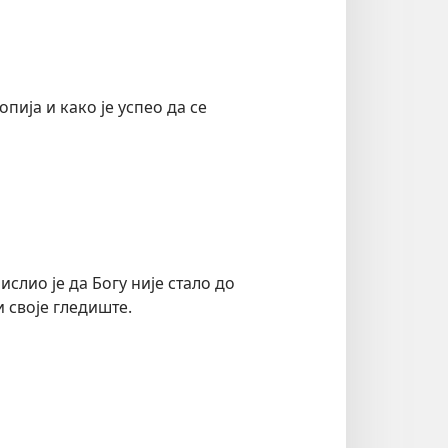
опија и како је успео да се
слио је да Богу није стало до
и своје гледиште.