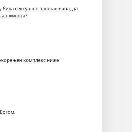
ву била сексуално злостављана, да
сао живота?
о укорењен комплекс ниже
 Богом.