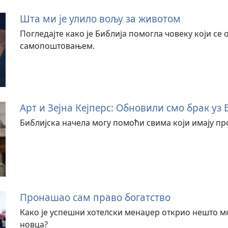
Шта ми је улило вољу за животом
Погледајте како је Библија помогла човеку који се
самопоштовањем.
Арт и Зејна Кејперс: Обновили смо брак уз
Библијска начела могу помоћи свима који имају пр
Пронашао сам право богатство
Како је успешни хотелски менаџер открио нешто мн
новца?