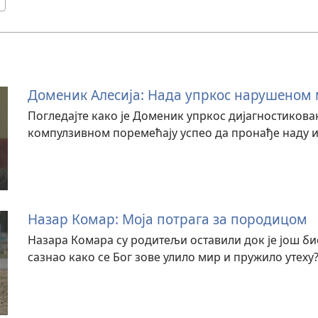
Доменик Алесија: Нада упркос нарушеном
Погледајте како је Доменик упркос дијагностикова
компулзивном поремећају успео да пронађе наду и
Назар Комар: Моја потрага за породицом
Назара Комара су родитељи оставили док је још био
сазнао како се Бог зове улило мир и пружило утеху