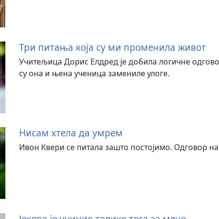
Три питања која су ми променила живот
Учитељица Дорис Елдред је добила логичне одгово
су она и њена ученица замениле улоге.
Нисам хтела да умрем
Ивон Квери се питала зашто постојимо. Одговор на 
Јехова је учинио толико тога за мене