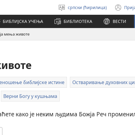
српски (ћирилица)
Приј
Изабери
(от
језик
но
БИБЛИЈСКА УЧЕЊА
БИБЛИОТЕКА
ВЕСТИ
про
ја мења животе
животе
еношење библијске истине
Остваривање духовних ц
Верни Богу у кушњама
аћете како је неким људима Божја Реч промени