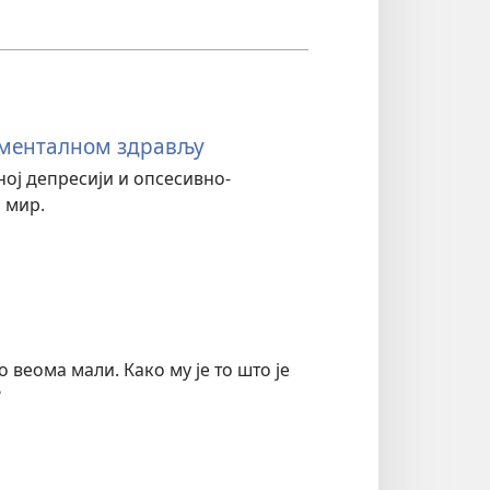
 менталном здрављу
ној депресији и опсесивно-
 мир.
 веома мали. Како му је то што је
?