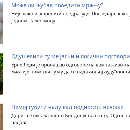
Може ли љубав победити мржњу?
Није лако искоренити предрасуде. Погледајте како ј
једном Палестинцу.
Одушевили су ме јасни и логични одговори
Ерне Леди је пронашао одговоре на важна животна
Библије помогли су му да се нада бољој будућности
Немој губити наду кад подносиш невоље
Дорис се питала зашто Бог допушта патњу. Одговор 
надала.