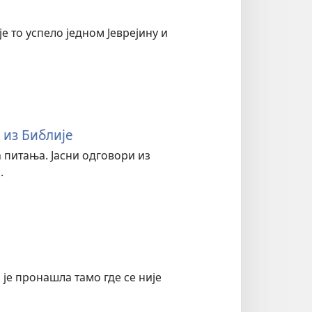
е то успело једном Јеврејину и
 из Библије
 питања. Јасни одговори из
.
је пронашла тамо где се није