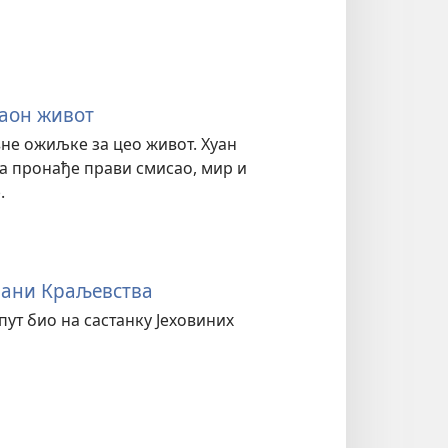
саон живот
не ожиљке за цео живот. Хуан
да пронађе прави смисао, мир и
.
рани Краљевства
 пут био на састанку Јеховиних