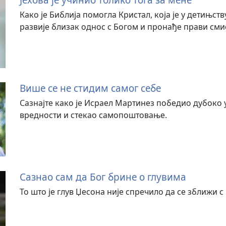
Како је Библија помогла Кристал, која је у детињст
развије близак однос с Богом и пронађе прави сми
Више се не стидим самог себе
Сазнајте како је Исраел Мартинез победио дубок
вредности и стекао самопоштовање.
Сазнао сам да Бог брине о глувима
То што је глув Џесона није спречило да се зближи с