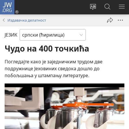
JW.ORG
Пријава
(отвара
Промени
Претрага
ПР
нови
језик
сајта
МЕ
Издавачка делатност
прозор)
сајта
JW.ORG
ЈЕЗИК
Чудо на 400 точкића
Погледајте како је заједничким трудом две
подружнице Јеховиних сведока дошло до
побољшања у штампању литературе.