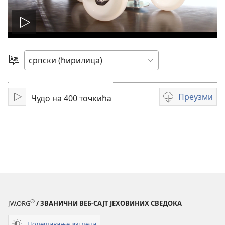
Покрени
филм
Изаберите
језик
Преузми
Чудо на 400 точкића
Покрени
Формати
за
преузимање
видео-
садржаја
®
JW.ORG
/ ЗВАНИЧНИ ВЕБ-САЈТ ЈЕХОВИНИХ СВЕДОКА
Подешавање изгледа