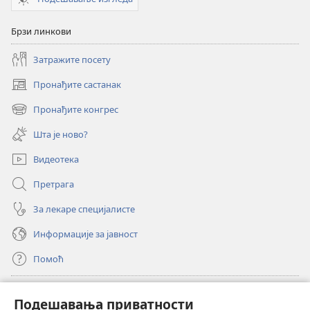
Брзи линкови
Затражите посету
Пронађите састанак
(отвара
нови
Пронађите конгрес
(отвара
прозор)
нови
Шта је ново?
прозор)
Видеотека
Претрага
За лекаре специјалисте
Информације за јавност
Помоћ
Прилози
(отвара
Подешавања приватности