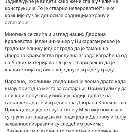
Задивљујуће је видети како жене спајају челичне
конструкције. То је стварно невероватно!“ Неке
комшије су чак доносиле радницима храну и
освежење.
Многима се свиђа и изглед наших Дворана
Краљевства. Један инжењер у Никарагви рекао је
градоначелнику једног града да је тамошња
Дворана Краљевства предивна зграда изграђена од
најбољих материјала. Он је у ствари рекао да је
квалитетнија од било које друге зграде у граду.
Наравно, Јеховиним сведоцима је веома драго када
имају пригодна места за састајање. Приметили су да
они који проучавају Библију радије долазе на
састанке када се изгради нова Дворана Краљевства.
Припадници једне скупштине у Мексику помагали
су групи за градњу да изгради једну Дворану и своју
захвалност изразили су следећим речима:
„Захвални смо Јехови што смо имали прилику да