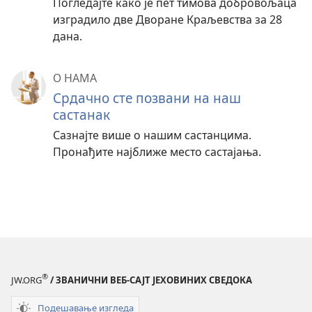
Погледајте како је пет тимова добровољаца
изградило две Дворане Краљевства за 28
дана.
О НАМА
Срдачно сте позвани на наш
састанак
Сазнајте више о нашим састанцима.
Пронађите најближе место састајања.
®
JW.ORG
/ ЗВАНИЧНИ ВЕБ-САЈТ ЈЕХОВИНИХ СВЕДОКА
Подешавање изгледа