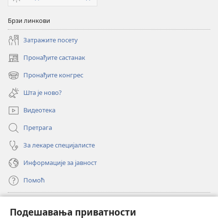
Брзи линкови
Затражите посету
Пронађите састанак
(отвара
нови
Пронађите конгрес
(отвара
прозор)
нови
Шта је ново?
прозор)
Видеотека
Претрага
За лекаре специјалисте
Информације за јавност
Помоћ
Прилози
(отвара
Подешавања приватности