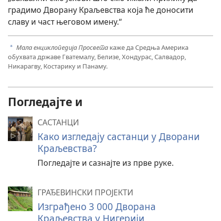
градимо Дворану Краљевства која ће доносити
славу и част његовом имену.“
Мала енциклопедија Просвета
каже да Средња Америка
a
обухвата државе Гватемалу, Белизе, Хондурас, Салвадор,
Никарагву, Костарику и Панаму.
Погледајте и
САСТАНЦИ
Како изгледају састанци у Дворани
Краљевства?
Погледајте и сазнајте из прве руке.
ГРАЂЕВИНСКИ ПРОЈЕКТИ
Изграђено 3 000 Дворана
Краљевства у Нигерији