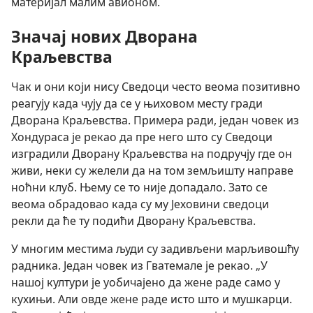
материјал малим авионом.
Значај нових Дворана
Краљевства
Чак и они који нису Сведоци често веома позитивно
реагују када чују да се у њиховом месту гради
Дворана Краљевства. Примера ради, један човек из
Хондураса је рекао да пре него што су Сведоци
изградили Дворану Краљевства на подручју где он
живи, неки су желели да на том земљишту направе
ноћни клуб. Њему се то није допадало. Зато се
веома обрадовао када су му Јеховини сведоци
рекли да ће ту подићи Дворану Краљевства.
У многим местима људи су задивљени марљивошћу
радника. Један човек из Гватемале је рекао. „У
нашој култури је уобичајено да жене раде само у
кухињи. Али овде жене раде исто што и мушкарци.