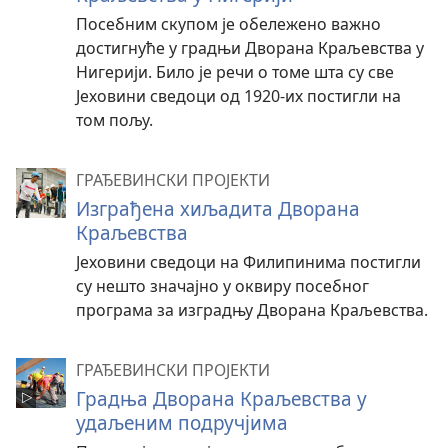
Посебним скупом је обележено важно
достигнуће у градњи Дворана Краљевства у
Нигерији. Било је речи о томе шта су све
Јеховини сведоци од 1920-их постигли на
том пољу.
ГРАЂЕВИНСКИ ПРОЈЕКТИ
Изграђена хиљадита Дворана
Краљевства
Јеховини сведоци на Филипинима постигли
су нешто значајно у оквиру посебног
програма за изградњу Дворана Краљевства.
ГРАЂЕВИНСКИ ПРОЈЕКТИ
Градња Дворана Краљевства у
удаљеним подручјима