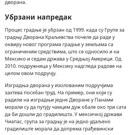
дворана.
Убрзани напредак
Процес градње је убрзан од 1999. када су Групе за
градњу Дворана Краљевства почеле да раде у
оквиру новог програма градње у земљама са
ограниченим средствима, што се односило и на
Мексико и седам држава у Средњој Америци. Од
2010. подружница у Мексику надгледа радове на
целом овом подручју.
Изградња дворана у изолованим подручјима
захтева посебан труд. На пример, они који су
радили на изградњи једне Дворане у Панами
морали су да путују чамцем дуж обале око три сата
да би дошли до градилишта. У мексичкој држави
Чиапас, група за градњу је на једно удаљено
градилиште морала да допрема грађевински