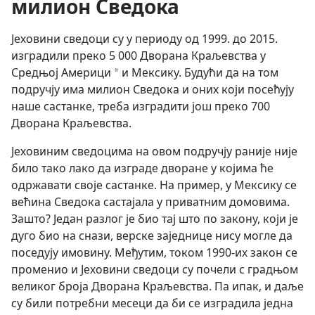
милион Сведока
Јеховини сведоци су у периоду од 1999. до 2015.
изградили преко 5 000 Дворана Краљевства у
Средњој Америци
и Мексику. Будући да на том
a
подручју има милион Сведока и оних који посећују
наше састанке, треба изградити још преко 700
Дворана Краљевства.
Јеховиним сведоцима на овом подручју раније није
било тако лако да изграде дворане у којима ће
одржавати своје састанке. На пример, у Мексику се
већина Сведока састајала у приватним домовима.
Зашто? Један разлог је био тај што по закону, који је
дуго био на снази, верске заједнице нису могле да
поседују имовину. Међутим, током 1990-их закон се
променио и Јеховини сведоци су почели с градњом
великог броја Дворана Краљевства. Па ипак, и даље
су били потребни месеци да би се изградила једна