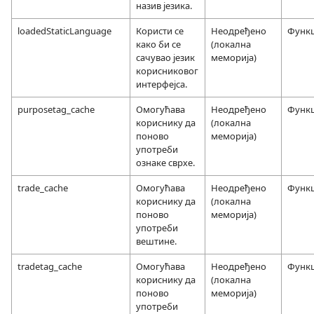
назив језика.
loadedStaticLanguage
Користи се
Неодређено
Функ
како би се
(локална
сачувао језик
меморија)
корисниковог
интерфејса.
purposetag_cache
Омогућава
Неодређено
Функ
кориснику да
(локална
поново
меморија)
употреби
ознаке сврхе.
trade_cache
Омогућава
Неодређено
Функ
кориснику да
(локална
поново
меморија)
употреби
вештине.
tradetag_cache
Омогућава
Неодређено
Функ
кориснику да
(локална
поново
меморија)
употреби