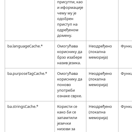
присутпи, као
и иформације
чему му је
одобрен
приступ на
одређеном
домену.
ba.languageCache.*
Омогућава
Неодређено
Функ
кориснику да
(локална
брзо изабере
меморија)
назив језика.
ba.purposeTagCache.*
Омогућава
Неодређено
Функ
кориснику да
(локална
поново
меморија)
употреби
ознаке сврхе.
ba.stringsCache.*
Користи се
Неодређено
Функ
како би се
(локална
запамтили
меморија)
језички
низови за