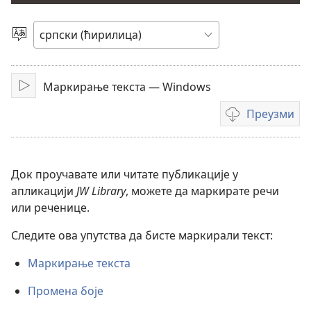
филм
Изаберите
језик
Маркирање текста — Windows
Покрени
Преузми
Формати
за
преузимање
видео-
Док проучавате или читате публикације у
садржаја
апликацији
JW Library
, можете да маркирате речи
или реченице.
Следите ова упутства да бисте маркирали текст:
Маркирање текста
Промена боје