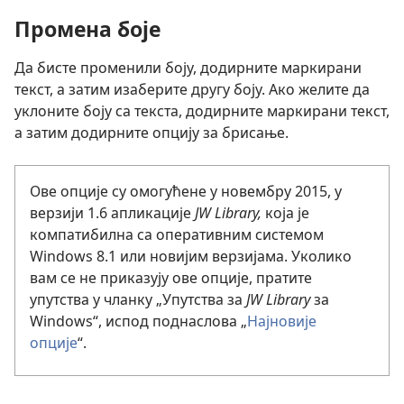
Промена боје
Да бисте променили боју, додирните маркирани
текст, а затим изаберите другу боју. Ако желите да
уклоните боју са текста, додирните маркирани текст,
а затим додирните опцију за брисање.
Ове опције су омогућене у новембру 2015, у
верзији 1.6 апликације
JW Library,
која је
компатибилна са оперативним системом
Windows 8.1 или новијим верзијама. Уколико
вам се не приказују ове опције, пратите
упутства у чланку „Упутства за
JW Library
за
Windows“, испод поднаслова „
Најновије
опције
“.