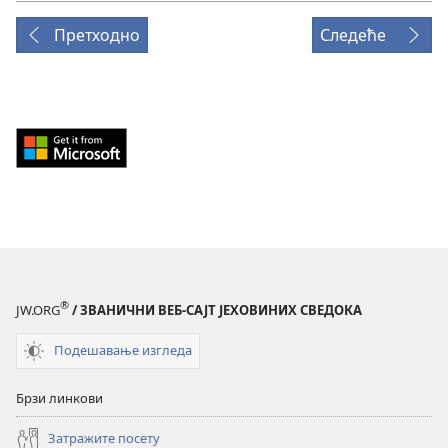
Претходно
Следеће
Download
from
Windows
Store
(отвара
нови
прозор)
®
JW.ORG
/ ЗВАНИЧНИ ВЕБ-САЈТ ЈЕХОВИНИХ СВЕДОКА
Подешавање изгледа
Брзи линкови
Затражите посету