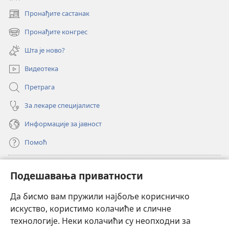
Пронађите састанак
(отвара
нови
Пронађите конгрес
(отвара
прозор)
нови
Шта је ново?
прозор)
Видеотека
Претрага
За лекаре специјалисте
Информације за јавност
Помоћ
Прилози
(отвара
Подешавања приватности
нови
прозор)
Да бисмо вам пружили најбоље корисничко
ОНЛАЈН БИБЛИОТЕКА Watchtower
(отвара
искуство, користимо колачиће и сличне
нови
®
JW Hub
технологије. Неки колачићи су неопходни за
прозор)
(отвара