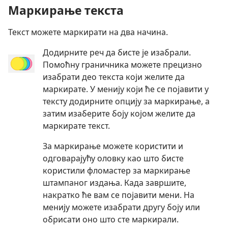
Маркирање текста
Текст можете маркирати на два начина.
Додирните реч да бисте је изабрали.
Помоћну граничника можете прецизно
изабрати део текста који желите да
маркирате. У менију који ће се појавити у
тексту додирните опцију за маркирање, а
затим изаберите боју којом желите да
маркирате текст.
За маркирање можете користити и
одговарајућу оловку као што бисте
користили фломастер за маркирање
штампаног издања. Када завршите,
накратко ће вам се појавити мени. На
менију можете изабрати другу боју или
обрисати оно што сте маркирали.