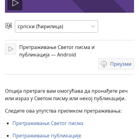
Покрени
филм
Изаберите
језик
Претраживање Светог писма и
Покрени
публикација — Android
Преузми
Формати
за
преузимање
видео-
Опција претраге вам омогућава да пронађете реч
садржаја
или израз у Светом писму или некој публикацији.
Следите ова упутства приликом претраживања:
Претраживање Светог писма
Претраживање публикације