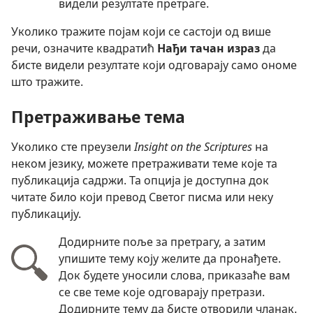
видели резултате претраге.
Уколико тражите појам који се састоји од више
речи, означите квадратић
Нађи тачан израз
да
бисте видели резултате који одговарају само ономе
што тражите.
Претраживање тема
Уколико сте преузели
Insight on the Scriptures
на
неком језику, можете претраживати теме које та
публикација садржи. Та опција је доступна док
читате било који превод Светог писма или неку
публикацију.
Додирните поље за претрагу, а затим
упишите тему коју желите да пронађете.
Док будете уносили слова, приказаће вам
се све теме које одговарају претрази.
Додирните тему да бисте отворили чланак.