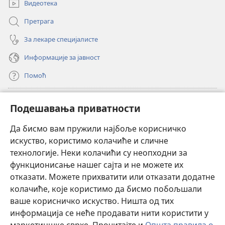
Видеотека
Претрага
За лекаре специјалисте
Информације за јавност
Помоћ
Прилози
(отвара
Подешавања приватности
нови
прозор)
Да бисмо вам пружили најбоље корисничко
ОНЛАЈН БИБЛИОТЕКА Watchtower
(отвара
искуство, користимо колачиће и сличне
нови
®
JW Hub
технологије. Неки колачићи су неопходни за
прозор)
(отвара
функционисање нашег сајта и не можете их
нови
®
JW Library
прозор)
отказати. Можете прихватити или отказати додатне
колачиће, које користимо да бисмо побољшали
®
Watchtower Library
ваше корисничко искуство. Ништа од тих
информација се неће продавати нити користити у