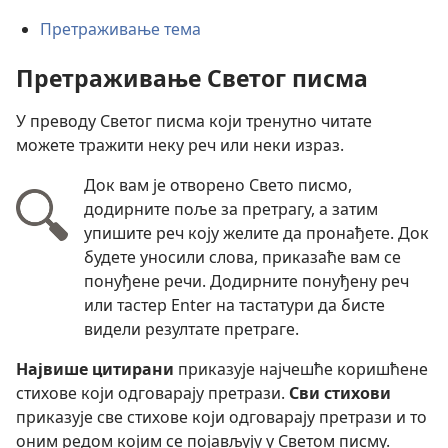
Претраживање тема
Претраживање Светог писма
У преводу Светог писма који тренутно читате
можете тражити неку реч или неки израз.
Док вам је отворено Свето писмо,
додирните поље за претрагу, а затим
упишите реч коју желите да пронађете. Док
будете уносили слова, приказаће вам се
понуђене речи. Додирните понуђену реч
или тастер Enter на тастатури да бисте
видели резултате претраге.
Највише цитирани
приказује најчешће коришћене
стихове који одговарају претрази.
Сви стихови
приказује све стихове који одговарају претрази и то
оним редом којим се појављују у Светом писму.