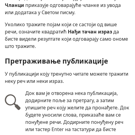
Чланци
приказује одговарајуће чланке из увода
или додатака у Светом писму.
Уколико тражите појам који се састоји од више
речи, означите квадратић
Нађи тачан израз
да
бисте видели резултате који одговарају само ономе
што тражите.
Претраживање публикације
У публикацији коју тренутно читате можете тражити
неку реч или неки израз.
Док вам је отворена нека публикација,
додирните поље за претрагу, а затим
упишите реч коју желите да пронађете. Док
будете уносили слова, приказаће вам се
понуђене речи. Додирните понуђену реч
или тастер Enter на тастатури да бисте