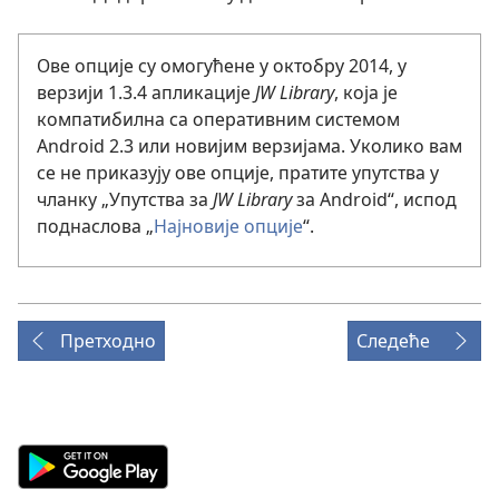
Ове опције су омогућене у октобру 2014, у
верзији 1.3.4 апликације
JW Library
, која је
компатибилна са оперативним системом
Android 2.3 или новијим верзијама. Уколико вам
се не приказују ове опције, пратите упутства у
чланку „Упутства за
JW Library
за Android“, испод
поднаслова „
Најновије опције
“.
Претходно
Следеће
Android
App