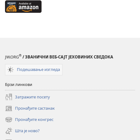
on
Available
Google
at
Play
Amazon
(отвара
(отвара
нови
нови
прозор)
прозор)
®
JW.ORG
/ ЗВАНИЧНИ ВЕБ-САЈТ ЈЕХОВИНИХ СВЕДОКА
Подешавање изгледа
Брзи линкови
Затражите посету
Пронађите састанак
(отвара
нови
Пронађите конгрес
(отвара
прозор)
нови
Шта је ново?
прозор)