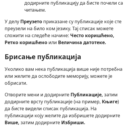
додирните публикацију да бисте почели са
читањем.
У делу
Преузето
приказане су публикације које сте
преузели на било ком језику. Тај списак можете
сложити на следеће начине:
Често коришћено,
Ретко коришћено
или
Величина датотеке.
Брисање публикација
Уколико вам нека публикација више није потребна
или желите да ослободите меморију, можете је
обрисати.
Отворите мени и додирните
Публикације,
затим
додирните врсту публикације (на пример,
Књиге
)
да бисте видели списак публикација. На
публикацији коју желите да избришете додирните
Више,
затим додирните
Избриши.