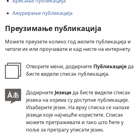
Брисање публикација
Ажурирање публикација
Преузимање публикација
Можете преузети колико год желите публикација и
читати их или проучавати и кад нисте на интернету.
Отворите мени, додирните
Публикације
да
бисте видели списак публикација.
Додирните
Језици
да бисте видели списак
језика на којима су доступне публикације.
Изаберите језик. На врху списка се налазе
језици које најчешће користите. Списак
можете претраживати и тако што ћете у
поље за претрагу уписати језик.