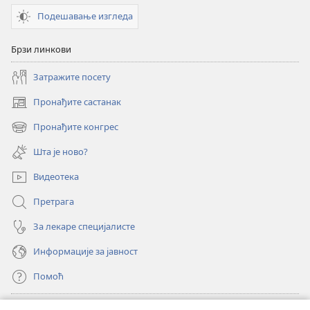
Подешавање изгледа
Брзи линкови
Затражите посету
Пронађите састанак
(отвара
нови
Пронађите конгрес
(отвара
прозор)
нови
Шта је ново?
прозор)
Видеотека
Претрага
За лекаре специјалисте
Информације за јавност
Помоћ