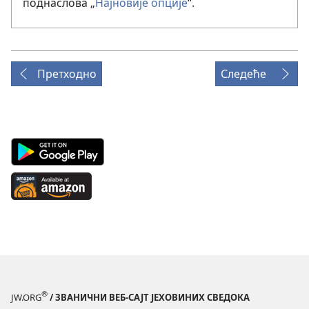
поднаслова „
Најновије опције
“.
Претходно
Следеће
Android
App
on
Available
Google
at
Play
Amazon
(отвара
(отвара
нови
нови
прозор)
прозор)
®
JW.ORG
/ ЗВАНИЧНИ ВЕБ-САЈТ ЈЕХОВИНИХ СВЕДОКА