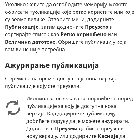
Уколико желите да ослободите меморију, можете
обрисати публикације које ретко користите или које
су веома велике. Отворите мени, додирните
Публикације,
затим додирните
Преузето
и
сортирајте списак као
Ретко коришћено
или
Величина датотеке.
Обришите публикацију која
вам више није потребна.
Ажурирање публикација
С времена на време, доступна је нова верзија
публикације коју сте преузели.
Иконица за освежавање појавиће се поред
публикације за коју је доступна нова
верзија. Кад додирнете публикацију,
добићете поруку да је можете ажурирати.
Додирните
Преузми
да бисте преузели
нову верзију, или додирните
Касније
да