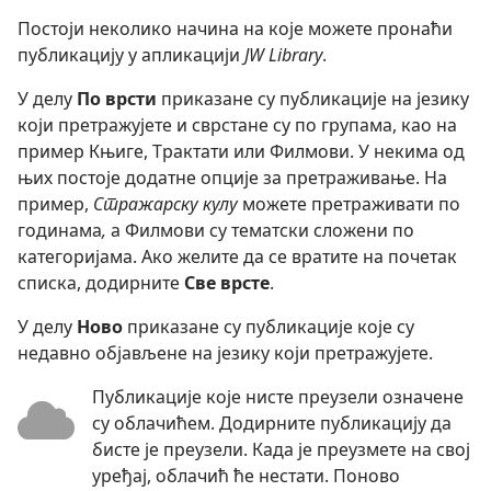
Постоји неколико начина на које можете пронаћи
публикацију у апликацији
JW Library
.
У делу
По врсти
приказане су публикације на језику
који претражујете и сврстане су по групама, као на
пример Књиге, Трактати или Филмови. У некима од
њих постоје додатне опције за претраживање. На
пример,
Стражарску кулу
можете претраживати по
годинама
,
а Филмови су тематски сложени по
категоријама. Ако желите да се вратите на почетак
списка, додирните
Све врсте
.
У делу
Ново
приказане су публикације које су
недавно објављене на језику који претражујете.
Публикације које нисте преузели означене
су облачићем. Додирните публикацију да
бисте је преузели. Када је преузмете на свој
уређај, облачић ће нестати. Поново