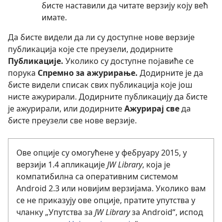
бисте наставили да читате верзију коју већ
имате.
Да бисте видели да ли су доступне нове верзије
публикација које сте преузели, додирните
Публикације.
Уколико су доступне појавиће се
порука
Спремно за ажурирање.
Додирните је да
бисте видели списак свих публикација које још
нисте ажурирали. Додирните публикацију да бисте
је ажурирали, или додирните
Ажурирај све
да
бисте преузели све нове верзије.
Ове опције су омогућене у фебруару 2015, у
верзији 1.4 апликације
JW Library
, која је
компатибилна са оперативним системом
Android 2.3 или новијим верзијама. Уколико вам
се не приказују ове опције, пратите упутства у
чланку „Упутства за
JW Library
за Android“, испод