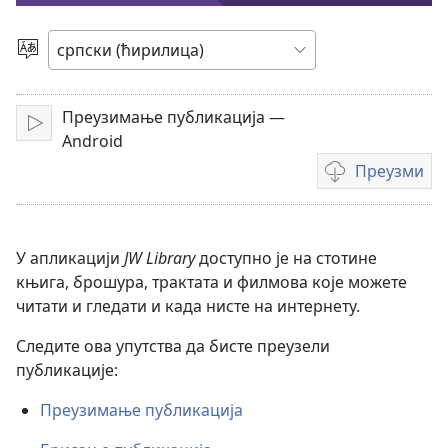
филм
Изаберите
језик
Преузимање публикација —
Покрени
Android
Преузми
Формати
за
преузимање
видео-
У апликацији
JW Library
доступно је на стотине
садржаја
књига, брошура, трактата и филмова које можете
читати и гледати и када нисте на интернету.
Следите ова упутства да бисте преузели
публикације:
Преузимање публикација