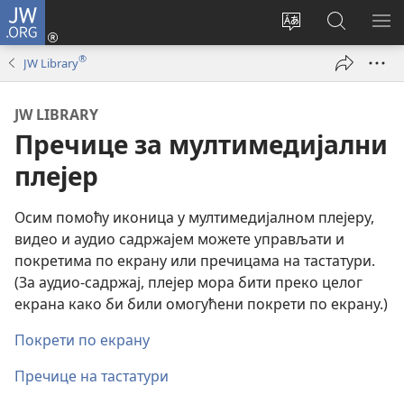
JW.ORG
Пријава
(отвара
Промени
Претрага
ПР
нови
језик
сајта
МЕ
®
JW Library
прозор)
сајта
JW.ORG
JW LIBRARY
Пречице за мултимедијални
плејер
Осим помоћу иконица у мултимедијалном плејеру,
видео и аудио садржајем можете управљати и
покретима по екрану или пречицама на тастатури.
(За аудио-садржај, плејер мора бити преко целог
екрана како би били омогућени покрети по екрану.)
Покрети по екрану
Пречице на тастатури