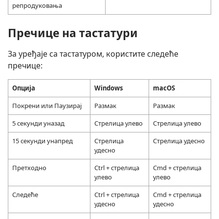
репродуковања
Пречице на тастатури
За уређаје са тастатуром, користите следеће
пречице:
Опција
Windows
macOS
Покрени или Паузирај
Размак
Размак
5 секунди уназад
Стрелица улево
Стрелица улево
15 секунди унапред
Стрелица
Стрелица удесно
удесно
Претходно
Ctrl + стрелица
Cmd + стрелица
улево
улево
Следеће
Ctrl + стрелица
Cmd + стрелица
удесно
удесно