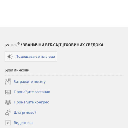
®
JW.ORG
/ ЗВАНИЧНИ ВЕБ-САЈТ ЈЕХОВИНИХ СВЕДОКА
Подешавање изгледа
Брзи линкови
Затражите посету
Пронађите састанак
(отвара
нови
Пронађите конгрес
(отвара
прозор)
нови
Шта је ново?
прозор)
Видеотека