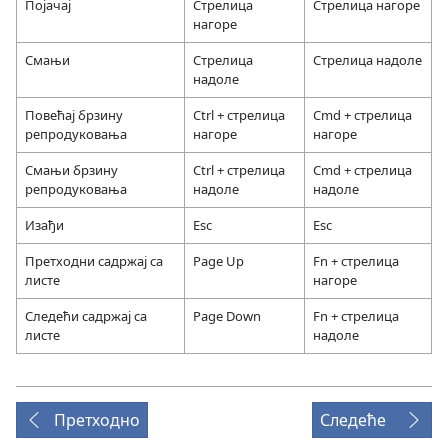
Појачај
Стрелица
Стрелица нагоре
нагоре
Смањи
Стрелица
Стрелица надоле
надоле
Повећај брзину
Ctrl + стрелица
Cmd + стрелица
репродуковања
нагоре
нагоре
Смањи брзину
Ctrl + стрелица
Cmd + стрелица
репродуковања
надоле
надоле
Изађи
Esc
Esc
Претходни садржај са
Page Up
Fn + стрелица
листе
нагоре
Следећи садржај са
Page Down
Fn + стрелица
листе
надоле
Претходно
Следеће