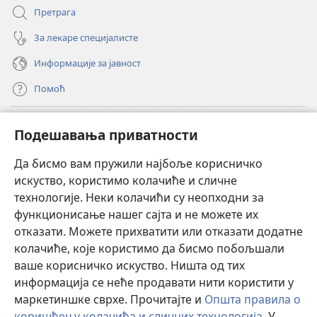
Претрага
За лекаре специјалисте
Информације за јавност
Помоћ
Прилози
(отвара
Подешавања приватности
нови
прозор)
Да бисмо вам пружили најбоље корисничко
ОНЛАЈН БИБЛИОТЕКА Watchtower
(отвара
искуство, користимо колачиће и сличне
нови
®
JW Hub
технологије. Неки колачићи су неопходни за
прозор)
(отвара
функционисање нашег сајта и не можете их
нови
®
JW Library
прозор)
отказати. Можете прихватити или отказати додатне
колачиће, које користимо да бисмо побољшали
®
Watchtower Library
ваше корисничко искуство. Ништа од тих
информација се неће продавати нити користити у
маркетиншке сврхе. Прочитајте и
Општа правила о
коришћењу колачића и сличних технологија
. У