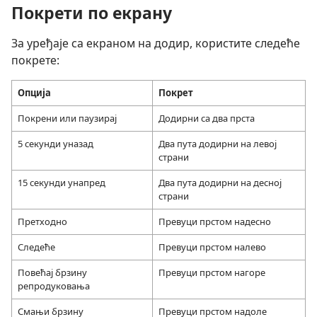
Покрети по екрану
За уређаје са екраном на додир, користите следеће
покрете:
Опција
Покрет
Покрени или паузирај
Додирни са два прста
5 секунди уназад
Два пута додирни на левој
страни
15 секунди унапред
Два пута додирни на десној
страни
Претходно
Превуци прстом надесно
Следеће
Превуци прстом налево
Повећај брзину
Превуци прстом нагоре
репродуковања
Смањи брзину
Превуци прстом надоле