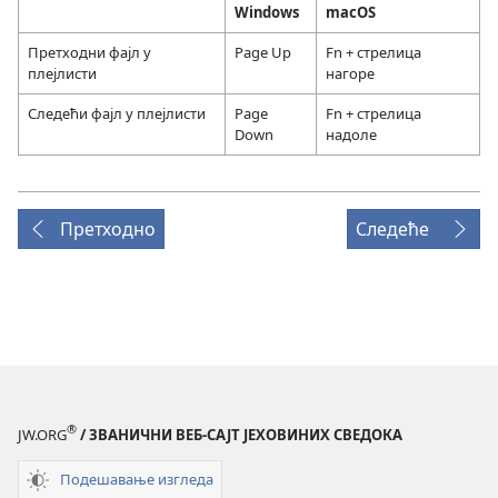
Windows
macOS
Претходни фајл у
Page Up
Fn + стрелица
плејлисти
нагоре
Следећи фајл у плејлисти
Page
Fn + стрелица
Down
надоле
Претходно
Следеће
®
JW.ORG
/ ЗВАНИЧНИ ВЕБ-САЈТ ЈЕХОВИНИХ СВЕДОКА
Подешавање изгледа