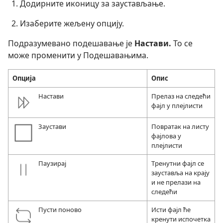
Додирните иконицу за заустављање.
Изаберите жељену опцију.
Подразумевано подешавање је
Настави.
То се
може променити у Подешавањима.
Опција
Опис
Настави
Прелаз на следећи
фајл у плејлисти
Заустави
Повратак на листу
фајлова у
плејлисти
Паузирај
Тренутни фајл се
зауставља на крају
и не прелази на
следећи
Пусти поново
Исти фајл ће
кренути испочетка