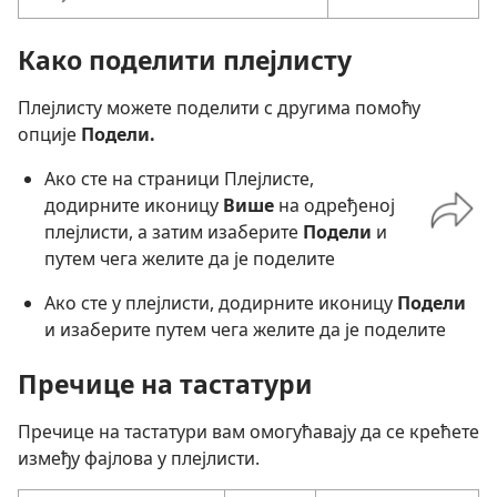
Како поделити плејлисту
Плејлисту можете поделити с другима помоћу
опције
Подели.
Ако сте на страници Плејлисте,
додирните иконицу
Више
на одређеној
плејлисти, а затим изаберите
Подели
и
путем чега желите да је поделите
Ако сте у плејлисти, додирните иконицу
Подели
и изаберите путем чега желите да је поделите
Пречице на тастатури
Пречице на тастатури вам омогућавају да се крећете
између фајлова у плејлисти.