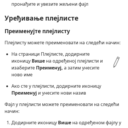
пронађите и увезите жељени фајл
Уређивање плејлисте
Преименујте плејлисту
Плејлисту можете преименовати на следећи начин:
На страници Плејлисте, додирните
иконицу
Више
на одређеној плејлисти и
изаберите
Преименуј,
а затим унесите
ново име
Ако сте у плејлисти, додирните иконицу
Преименуј
и унесите нови назив
Фајл у плејлисти можете преименовати на следећи
начин:
Додирните иконицу
Више
на одређеном фајлу у