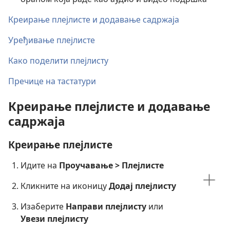
Креирање плејлисте и додавање садржаја
Уређивање плејлисте
Како поделити плејлисту
Пречице на тастатури
Креирање плејлисте и додавање
садржаја
Креирање плејлисте
Идите на
Проучавање > Плејлисте
Кликните на иконицу
Додај плејлисту
Изаберите
Направи плејлисту
или
Увези плејлисту