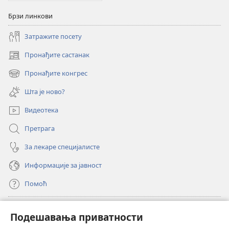
Брзи линкови
Затражите посету
Пронађите састанак
(отвара
нови
Пронађите конгрес
(отвара
прозор)
нови
Шта је ново?
прозор)
Видеотека
Претрага
За лекаре специјалисте
Информације за јавност
Помоћ
Прилози
(отвара
Подешавања приватности
нови