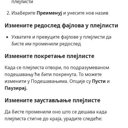
плејлисти
Изаберите
Преименуј
и унесите нов назив
Измените редослед фајлова у плејлисти
Ухватите и превуците фајлове у плејлисти да
бисте им променили редослед
Измените покретање плејлисте
Када се плејлиста отвори, по подразумеваном
подешавању ће бити покренута. То можете
изменити у Подешавањима. Опције су
Пусти
и
Паузирај.
Измените заустављање плејлисте
Да бисте променили оно што се дешава када
плејлиста стигне до краја, урадите следеће: