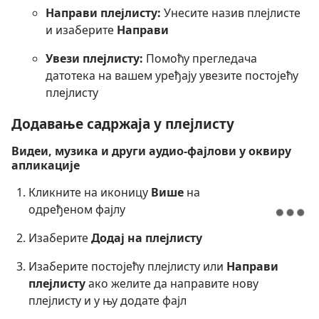
Направи плејлисту:
Унесите назив плејлисте
и изаберите
Направи
Увези плејлисту:
Помоћу прегледача
датотека на вашем уређају увезите постојећу
плејлисту
Додавање садржаја у плејлисту
Видеи, музика и други аудио-фајлови у оквиру
апликације
Кликните на иконицу
Више
на
одређеном фајлу
Изаберите
Додај на плејлисту
Изаберите постојећу плејлисту или
Направи
плејлисту
ако желите да направите нову
плејлисту и у њу додате фајл