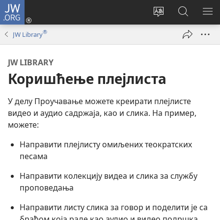
JW.ORG
Пријава
(отвара
Промени
Претрага
ПР
нови
језик
сајта
МЕ
®
JW Library
прозор)
сајта
JW.ORG
JW LIBRARY
Коришћење плејлиста
У делу Проучавање можете креирати плејлисте
видео и аудио садржаја, као и слика. На пример,
можете:
Направити плејлисту омиљених теократских
песама
Направити колекцију видеа и слика за службу
проповедања
Направити листу слика за говор и поделити је са
браћом која раде као аудио и видео подршка