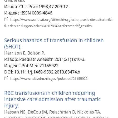
нови
Geibel GD.
прозор)
Извор
‎: Chir Prax 1993;47:209-12.
Индекс
‎: ISSN 0009-4846
https://www.worldcat.org/title/chirurgische-praxis-die-zeitschrift-
(отвара
fur-den-chriurgen/oclc/884607884&referer=brief_results
нови
прозор)
Serious hazards of transfusion in children
(SHOT).
(отвара
нови
Harrison E, Bolton P.
прозор)
Извор
‎: Paediatr Anaesth 2011;21(1):10-3.
Индекс
‎: PubMed 21155922
DOI
‎: 10.1111/j.1460-9592.2010.03474.x
(отвара
https://www.ncbi.nlm.nih.gov/pubmed/21155922
нови
прозор)
RBC transfusions in children requiring
intensive care admission after traumatic
injury.
(отвара
нови
Hassan NE, DeCou JM, Reischman D, Nickoles TA,