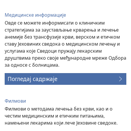
Медицинске информације
Овде се можете информисати о клиничким
стратегијама за заустављање крварења и лечење
анемије без трансфузије крви, верском и етичком
ставу Јеховиних сведока о медицинском лечењу и
услугама које Сведоци пружају лекарским
друштвима преко своје међународне мреже Одбора
за односе с болницама.
Погледај садржаје
Филмови
Филмови о методама лечења без крви, као и о
честим медицинским и етичким питањима,
намењени лекарима који лече Јеховине сведоке.