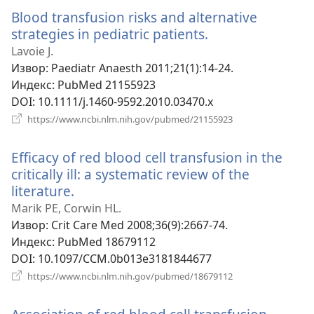
прозор)
Blood transfusion risks and alternative
strategies in pediatric patients.
(отвара
нови
Lavoie J.
прозор)
Извор
‎: Paediatr Anaesth 2011;21(1):14-24.
Индекс
‎: PubMed 21155923
DOI
‎: 10.1111/j.1460-9592.2010.03470.x
(отвара
https://www.ncbi.nlm.nih.gov/pubmed/21155923
нови
прозор)
Efficacy of red blood cell transfusion in the
critically ill: a systematic review of the
literature.
(отвара
нови
Marik PE, Corwin HL.
прозор)
Извор
‎: Crit Care Med 2008;36(9):2667-74.
Индекс
‎: PubMed 18679112
DOI
‎: 10.1097/CCM.0b013e3181844677
(отвара
https://www.ncbi.nlm.nih.gov/pubmed/18679112
нови
прозор)