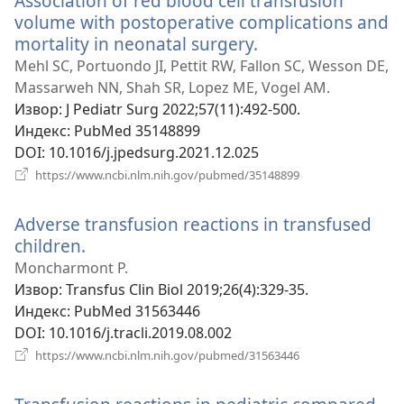
Association of red blood cell transfusion
volume with postoperative complications and
mortality in neonatal surgery.
(отвара
нови
Mehl SC, Portuondo JI, Pettit RW, Fallon SC, Wesson DE,
прозор)
Massarweh NN, Shah SR, Lopez ME, Vogel AM.
Извор
‎: J Pediatr Surg 2022;57(11):492-500.
Индекс
‎: PubMed 35148899
DOI
‎: 10.1016/j.jpedsurg.2021.12.025
(отвара
https://www.ncbi.nlm.nih.gov/pubmed/35148899
нови
прозор)
Adverse transfusion reactions in transfused
children.
(отвара
нови
Moncharmont P.
прозор)
Извор
‎: Transfus Clin Biol 2019;26(4):329-35.
Индекс
‎: PubMed 31563446
DOI
‎: 10.1016/j.tracli.2019.08.002
(отвара
https://www.ncbi.nlm.nih.gov/pubmed/31563446
нови
прозор)