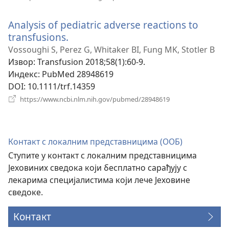
нови
прозор)
Analysis of pediatric adverse reactions to
transfusions.
(отвара
нови
Vossoughi S, Perez G, Whitaker BI, Fung MK, Stotler B
прозор)
Извор
‎: Transfusion 2018;58(1):60-9.
Индекс
‎: PubMed 28948619
DOI
‎: 10.1111/trf.14359
(отвара
https://www.ncbi.nlm.nih.gov/pubmed/28948619
нови
прозор)
Контакт с локалним представницима (ООБ)
Ступите у контакт с локалним представницима
Јеховиних сведока који бесплатно сарађују с
лекарима специјалистима који лече Јеховине
сведоке.
Контакт