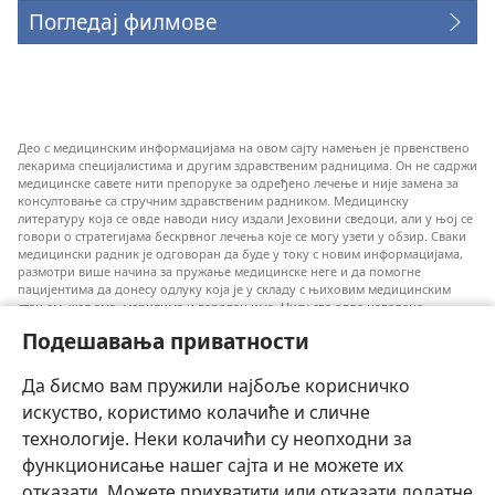
Погледај филмове
Део с медицинским информацијама на овом сајту намењен је првенствено
лекарима специјалистима и другим здравственим радницима. Он не садржи
медицинске савете нити препоруке за одређено лечење и није замена за
консултовање са стручним здравственим радником. Медицинску
литературу која се овде наводи нису издали Јеховини сведоци, али у њој се
говори о стратегијама бескрвног лечења које се могу узети у обзир. Сваки
медицински радник је одговоран да буде у току с новим информацијама,
размотри више начина за пружање медицинске неге и да помогне
пацијентима да донесу одлуку која је у складу с њиховим медицинским
стањем, жељама, мерилима и веровањима. Нису све овде наведене
стратегије примењиве и прихватљиве за све пацијенте.
Подешавања приватности
За пацијенте: Увек се консултујте с вашим лекаром или другим
квалификованим здравственим радником у вези с вашим медицинским
Да бисмо вам пружили најбоље корисничко
стањем и лечењем. Ако сматрате да имате здравствених проблема,
обратите се лекару.
искуство, користимо колачиће и сличне
технологије. Неки колачићи су неопходни за
Коришћење овог веб-сајта прописано је правилима коришћења.
функционисање нашег сајта и не можете их
отказати. Можете прихватити или отказати додатне