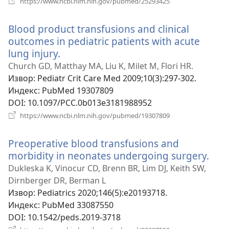
https://www.ncbi.nlm.nih.gov/pubmed/25293425
нови
прозор)
Blood product transfusions and clinical
outcomes in pediatric patients with acute
lung injury.
(отвара
нови
Church GD, Matthay MA, Liu K, Milet M, Flori HR.
прозор)
Извор
‎: Pediatr Crit Care Med 2009;10(3):297-302.
Индекс
‎: PubMed 19307809
DOI
‎: 10.1097/PCC.0b013e3181988952
(отвара
https://www.ncbi.nlm.nih.gov/pubmed/19307809
нови
прозор)
Preoperative blood transfusions and
morbidity in neonates undergoing surgery.
(от
нов
Dukleska K, Vinocur CD, Brenn BR, Lim DJ, Keith SW,
про
Dirnberger DR, Berman L
Извор
‎: Pediatrics 2020;146(5):e20193718.
Индекс
‎: PubMed 33087550
DOI
‎: 10.1542/peds.2019-3718
(отвара