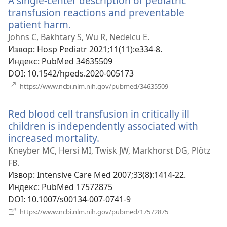
A single-center description of pediatric
transfusion reactions and preventable
patient harm.
(отвара
нови
Johns C, Bakhtary S, Wu R, Nedelcu E.
прозор)
Извор
‎: Hosp Pediatr 2021;11(11):e334-8.
Индекс
‎: PubMed 34635509
DOI
‎: 10.1542/hpeds.2020-005173
(отвара
https://www.ncbi.nlm.nih.gov/pubmed/34635509
нови
прозор)
Red blood cell transfusion in critically ill
children is independently associated with
increased mortality.
(отвара
нови
Kneyber MC, Hersi MI, Twisk JW, Markhorst DG, Plötz
прозор)
FB.
Извор
‎: Intensive Care Med 2007;33(8):1414-22.
Индекс
‎: PubMed 17572875
DOI
‎: 10.1007/s00134-007-0741-9
(отвара
https://www.ncbi.nlm.nih.gov/pubmed/17572875
нови