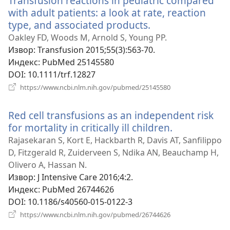
Transfusion reactions in pediatric compared
with adult patients: a look at rate, reaction
type, and associated products.
(отвара
нови
Oakley FD, Woods M, Arnold S, Young PP.
прозор)
Извор
‎: Transfusion 2015;55(3):563-70.
Индекс
‎: PubMed 25145580
DOI
‎: 10.1111/trf.12827
(отвара
https://www.ncbi.nlm.nih.gov/pubmed/25145580
нови
прозор)
Red cell transfusions as an independent risk
for mortality in critically ill children.
(отвара
нови
Rajasekaran S, Kort E, Hackbarth R, Davis AT, Sanfilippo
прозор)
D, Fitzgerald R, Zuiderveen S, Ndika AN, Beauchamp H,
Olivero A, Hassan N.
Извор
‎: J Intensive Care 2016;4:2.
Индекс
‎: PubMed 26744626
DOI
‎: 10.1186/s40560-015-0122-3
(отвара
https://www.ncbi.nlm.nih.gov/pubmed/26744626
нови