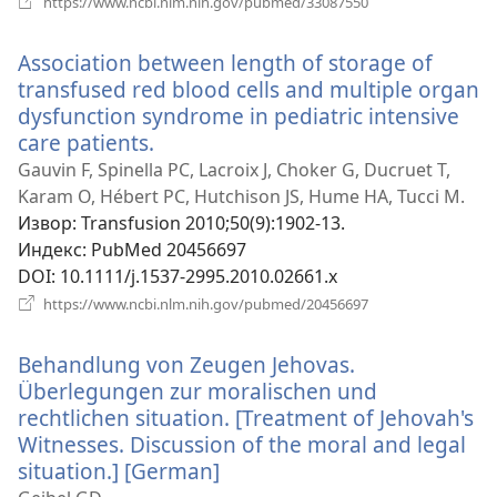
https://www.ncbi.nlm.nih.gov/pubmed/33087550
нови
прозор)
Association between length of storage of
transfused red blood cells and multiple organ
dysfunction syndrome in pediatric intensive
care patients.
(отвара
нови
Gauvin F, Spinella PC, Lacroix J, Choker G, Ducruet T,
прозор)
Karam O, Hébert PC, Hutchison JS, Hume HA, Tucci M.
Извор
‎: Transfusion 2010;50(9):1902-13.
Индекс
‎: PubMed 20456697
DOI
‎: 10.1111/j.1537-2995.2010.02661.x
(отвара
https://www.ncbi.nlm.nih.gov/pubmed/20456697
нови
прозор)
Behandlung von Zeugen Jehovas.
Überlegungen zur moralischen und
rechtlichen situation. [Treatment of Jehovah's
Witnesses. Discussion of the moral and legal
situation.] [German]
(отвара