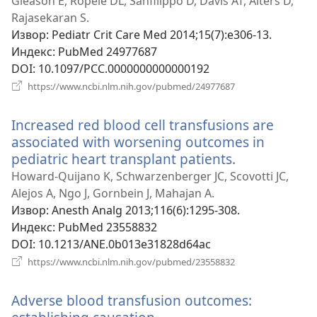
прозор)
Gleason E, Ropele DL, Sanfilippo D, Davis AT, Alters D,
Rajasekaran S.
Извор
‎: Pediatr Crit Care Med 2014;15(7):e306-13.
Индекс
‎: PubMed 24977687
DOI
‎: 10.1097/PCC.0000000000000192
(отвара
https://www.ncbi.nlm.nih.gov/pubmed/24977687
нови
прозор)
Increased red blood cell transfusions are
associated with worsening outcomes in
pediatric heart transplant patients.
(отвара
нови
Howard-Quijano K, Schwarzenberger JC, Scovotti JC,
прозор)
Alejos A, Ngo J, Gornbein J, Mahajan A.
Извор
‎: Anesth Analg 2013;116(6):1295-308.
Индекс
‎: PubMed 23558832
DOI
‎: 10.1213/ANE.0b013e31828d64ac
(отвара
https://www.ncbi.nlm.nih.gov/pubmed/23558832
нови
прозор)
Adverse blood transfusion outcomes: