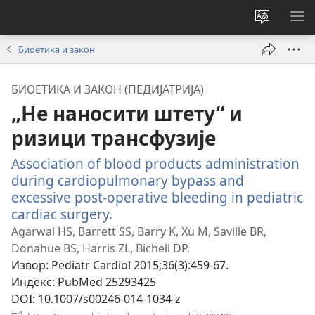
Промени
ПР
језик
МЕ
Биоетика и закон
сајта
БИОЕТИКА И ЗАКОН (ПЕДИЈАТРИЈА)
„Не наносити штету“ и
ризици трансфузије
Association of blood products administration
during cardiopulmonary bypass and
excessive post-operative bleeding in pediatric
cardiac surgery.
(отвара
нови
Agarwal HS, Barrett SS, Barry K, Xu M, Saville BR,
прозор)
Donahue BS, Harris ZL, Bichell DP.
Извор
‎: Pediatr Cardiol 2015;36(3):459-67.
Индекс
‎: PubMed 25293425
DOI
‎: 10.1007/s00246-014-1034-z
(отвара