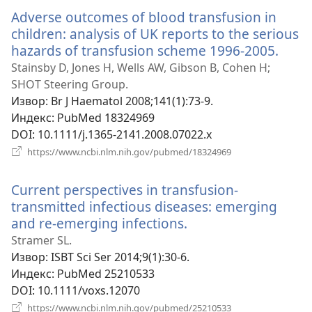
прозор)
Adverse outcomes of blood transfusion in
children: analysis of UK reports to the serious
hazards of transfusion scheme 1996-2005.
(отв
нови
Stainsby D, Jones H, Wells AW, Gibson B, Cohen H;
проз
SHOT Steering Group.
Извор
‎: Br J Haematol 2008;141(1):73-9.
Индекс
‎: PubMed 18324969
DOI
‎: 10.1111/j.1365-2141.2008.07022.x
(отвара
https://www.ncbi.nlm.nih.gov/pubmed/18324969
нови
прозор)
Current perspectives in transfusion-
transmitted infectious diseases: emerging
and re-emerging infections.
(отвара
нови
Stramer SL.
прозор)
Извор
‎: ISBT Sci Ser 2014;9(1):30-6.
Индекс
‎: PubMed 25210533
DOI
‎: 10.1111/voxs.12070
(отвара
https://www.ncbi.nlm.nih.gov/pubmed/25210533