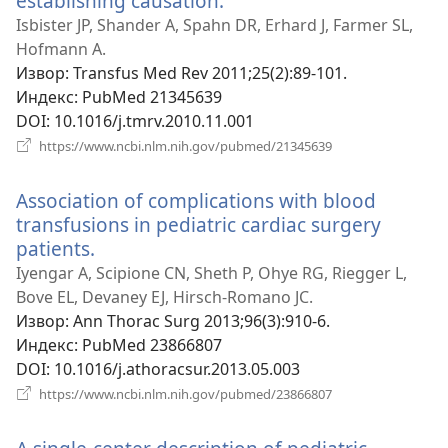
establishing causation.
(отвара
нови
Isbister JP, Shander A, Spahn DR, Erhard J, Farmer SL,
прозор)
Hofmann A.
Извор
‎: Transfus Med Rev 2011;25(2):89-101.
Индекс
‎: PubMed 21345639
DOI
‎: 10.1016/j.tmrv.2010.11.001
(отвара
https://www.ncbi.nlm.nih.gov/pubmed/21345639
нови
прозор)
Association of complications with blood
transfusions in pediatric cardiac surgery
patients.
(отвара
нови
Iyengar A, Scipione CN, Sheth P, Ohye RG, Riegger L,
прозор)
Bove EL, Devaney EJ, Hirsch-Romano JC.
Извор
‎: Ann Thorac Surg 2013;96(3):910-6.
Индекс
‎: PubMed 23866807
DOI
‎: 10.1016/j.athoracsur.2013.05.003
(отвара
https://www.ncbi.nlm.nih.gov/pubmed/23866807
нови
прозор)