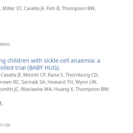
Miller ST, Casella JF, Fish B, Thompson BW,
(отвара
999955
нови
прозор)
 children with sickle-cell anaemia: a
olled trial (BABY HUG).
(отвара
нови
Casella JF, Minniti CP, Rana S, Thornburg CD,
прозор)
 Brown RC, Sarnaik SA, Howard TH, Wynn LW,
oldsmith JC, Waclawiw MA, Huang X, Thompson BW;
2.
(отвара
571150
нови