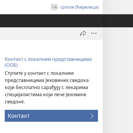
српски (ћирилица)
Изабери
језик
Контакт с локалним представницима
(ООБ)
Ступите у контакт с локалним
представницима Јеховиних сведока
који бесплатно сарађују с лекарима
специјалистима који лече Јеховине
сведоке.
Контакт