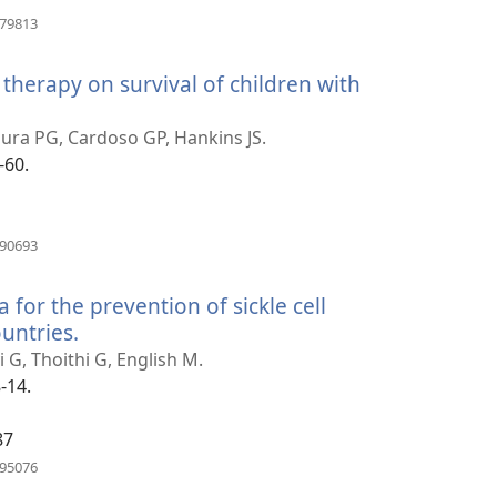
(отвара
579813
нови
прозор)
therapy on survival of children with
ura PG, Cardoso GP, Hankins JS.
-60.
(отвара
590693
нови
прозор)
for the prevention of sickle cell
untries.
(отвара
нови
 G, Thoithi G, English M.
прозор)
-14.
87
(отвара
995076
нови