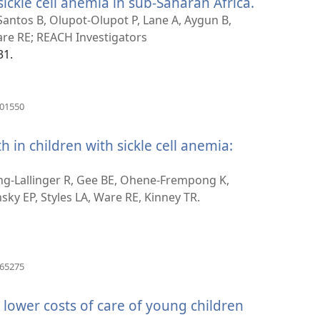
ickle cell anemia in sub-Saharan Africa.
(отвара
нови
 Santos B, Olupot-Olupot P, Lane A, Aygun B,
прозор)
re RE; REACH Investigators
31.
(отвара
501550
нови
прозор)
 in children with sickle cell anemia:
(отвара
нови
g-Lallinger R, Gee BE, Ohene-Frempong K,
прозор)
ky EP, Styles LA, Ware RE, Kinney TR.
(отвара
865275
нови
прозор)
 lower costs of care of young children