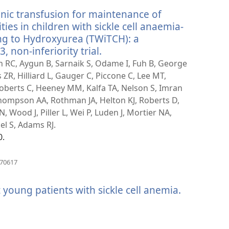
прозор)
ic transfusion for maintenance of
ties in children with sickle cell anaemia-
g to Hydroxyurea (TWiTCH): a
, non-inferiority trial.
(отвара
нови
 RC, Aygun B, Sarnaik S, Odame I, Fuh B, George
прозор)
R, Hilliard L, Gauger C, Piccone C, Lee MT,
 Roberts C, Heeney MM, Kalfa TA, Nelson S, Imran
hompson AA, Rothman JA, Helton KJ, Roberts D,
, Wood J, Piller L, Wei P, Luden J, Mortier NA,
el S, Adams RJ.
0.
(отвара
670617
нови
прозор)
young patients with sickle cell anemia.
(отвара
нови
прозор)