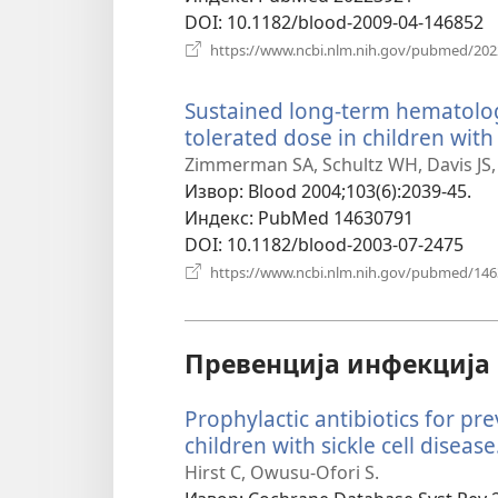
DOI
‎: 10.1182/blood-2009-04-146852
https://www.ncbi.nlm.nih.gov/pubmed/20
Sustained long-term hematolo
tolerated dose in children with 
Zimmerman SA, Schultz WH, Davis JS,
Извор
‎: Blood 2004;103(6):2039-45.
Индекс
‎: PubMed 14630791
DOI
‎: 10.1182/blood-2003-07-2475
https://www.ncbi.nlm.nih.gov/pubmed/14
Превенција инфекција 
Prophylactic antibiotics for p
children with sickle cell disease
Hirst C, Owusu-Ofori S.