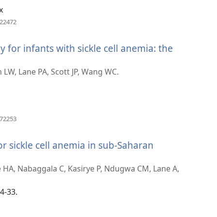
x
(отвара
222472
нови
прозор)
for infants with sickle cell anemia: the
ра
 LW, Lane PA, Scott JP, Wang WC.
р)
(отвара
172253
нови
прозор)
r sickle cell anemia in sub-Saharan
HA, Nabaggala C, Kasirye P, Ndugwa CM, Lane A,
4-33.