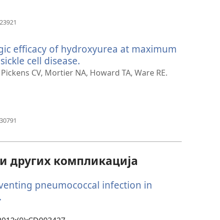
(отвара
223921
нови
прозор)
gic efficacy of hydroxyurea at maximum
sickle cell disease.
(отвара
нови
 Pickens CV, Mortier NA, Howard TA, Ware RE.
прозор)
(отвара
630791
нови
прозор)
и других компликација
reventing pneumococcal infection in
.
(отвара
нови