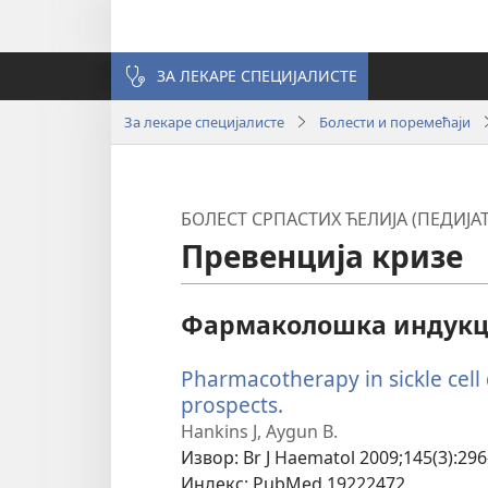
ЗА ЛЕКАРЕ СПЕЦИЈАЛИСТЕ
За лекаре специјалисте
Болести и поремећаји
БОЛЕСТ СРПАСТИХ ЋЕЛИЈА (ПЕДИЈАТ
Превенција кризе
Фармаколошка индукци
Pharmacotherapy in sickle cell
prospects.
(отвара
нови
Hankins J, Aygun B.
прозор)
Извор
‎: Br J Haematol 2009;145(3):296
Индекс
‎: PubMed 19222472