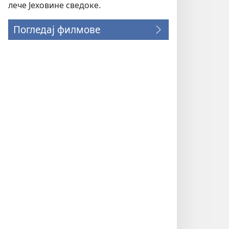
лече Јеховине сведоке.
Погледај филмове