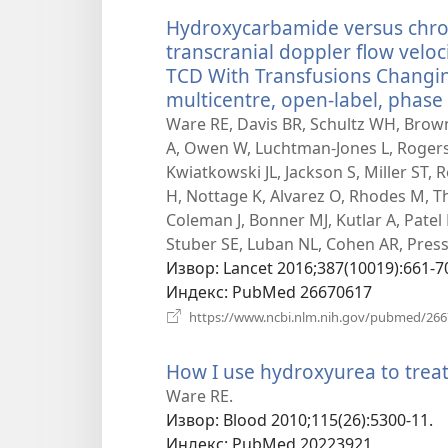
Hydroxycarbamide versus chron
transcranial doppler flow veloci
TCD With Transfusions Changin
multicentre, open-label, phase 3
Ware RE, Davis BR, Schultz WH, Brown
A, Owen W, Luchtman-Jones L, Rogers Z
Kwiatkowski JL, Jackson S, Miller ST,
H, Nottage K, Alvarez O, Rhodes M, T
Coleman J, Bonner MJ, Kutlar A, Patel N
Stuber SE, Luban NL, Cohen AR, Press
Извор
‎: Lancet 2016;387(10019):661-7
Индекс
‎: PubMed 26670617
https://www.ncbi.nlm.nih.gov/pubmed/26
How I use hydroxyurea to treat 
Ware RE.
Извор
‎: Blood 2010;115(26):5300-11.
Индекс
‎: PubMed 20223921