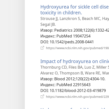
Hydroxyurea for sickle cell dis
toxicity in children.
(отвара
нови
Strouse JJ, Lanzkron S, Beach MC, Ha
прозор)
Segal JB.
Извор
‎: Pediatrics 2008;122(6):1332-42
Индекс
‎: PubMed 19047254
DOI
‎: 10.1542/peds.2008-0441
https://www.ncbi.nlm.nih.gov/pubmed/19
Impact of hydroxyurea on clinic
Thornburg CD, Files BA, Luo Z, Miller 
Alvarez O, Thompson B, Ware RE, Wa
Извор
‎: Blood 2012;120(22):4304-10.
Индекс
‎: PubMed 22915643
DOI
‎: 10.1182/blood-2012-03-419879
https://www.ncbi.nlm.nih.gov/pubmed/22