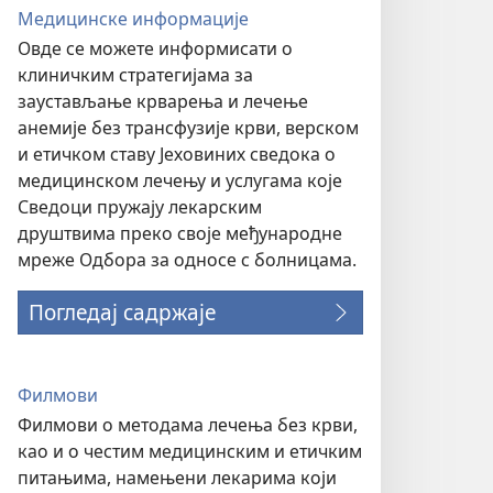
Медицинске информације
Овде се можете информисати о
клиничким стратегијама за
заустављање крварења и лечење
анемије без трансфузије крви, верском
и етичком ставу Јеховиних сведока о
медицинском лечењу и услугама које
Сведоци пружају лекарским
друштвима преко своје међународне
мреже Одбора за односе с болницама.
Погледај садржаје
Филмови
Филмови о методама лечења без крви,
као и о честим медицинским и етичким
питањима, намењени лекарима који