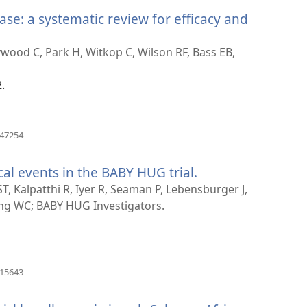
прозор)
ease: a systematic review for efficacy and
ywood C, Park H, Witkop C, Wilson RF, Bass EB,
.
(отвара
047254
нови
прозор)
al events in the BABY HUG trial.
(отвара
нови
ST, Kalpatthi R, Iyer R, Seaman P, Lebensburger J,
прозор)
ng WC; BABY HUG Investigators.
(отвара
915643
нови
прозор)