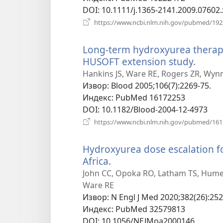
DOI
‎: 10.1111/j.1365-2141.2009.07602.
https://www.ncbi.nlm.nih.gov/pubmed/19
Long-term hydroxyurea therapy 
HUSOFT extension study.
(отва
нови
Hankins JS, Ware RE, Rogers ZR, Wynn
прозо
Извор
‎: Blood 2005;106(7):2269-75.
Индекс
‎: PubMed 16172253
DOI
‎: 10.1182/Blood-2004-12-4973
https://www.ncbi.nlm.nih.gov/pubmed/16
Hydroxyurea dose escalation fo
Africa.
(отвара
нови
John CC, Opoka RO, Latham TS, Hume 
прозор)
Ware RE
Извор
‎: N Engl J Med 2020;382(26):252
Индекс
‎: PubMed 32579813
DOI
‎: 10.1056/NEJMoa2000146