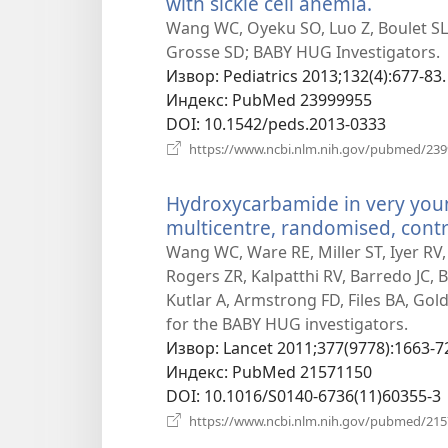
with sickle cell anemia.
(отвара
нови
Wang WC, Oyeku SO, Luo Z, Boulet SL, 
прозор)
Grosse SD; BABY HUG Investigators.
Извор
‎: Pediatrics 2013;132(4):677-83.
Индекс
‎: PubMed 23999955
DOI
‎: 10.1542/peds.2013-0333
https://www.ncbi.nlm.nih.gov/pubmed/23
Hydroxycarbamide in very young
multicentre, randomised, contr
Wang WC, Ware RE, Miller ST, Iyer RV, 
Rogers ZR, Kalpatthi RV, Barredo JC,
Kutlar A, Armstrong FD, Files BA, G
for the BABY HUG investigators.
Извор
‎: Lancet 2011;377(9778):1663-7
Индекс
‎: PubMed 21571150
DOI
‎: 10.1016/S0140-6736(11)60355-3
https://www.ncbi.nlm.nih.gov/pubmed/21