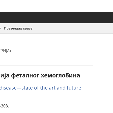
Превенција кризе
РИЈА)
ја феталног хемоглобина
 disease—state of the art and future
-308.