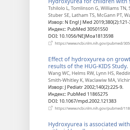
Hydroxyurea for children with s
Tshilolo L, Tomlinson G, Williams TN,
Stuber SE, Latham TS, McGann PT, Wa
Извор
‎: N Engl J Med 2019;380(2):121-
Индекс
‎: PubMed 30501550
DOI
‎: 10.1056/NEJMoa1813598
https://www.ncbi.nlm.nih.gov/pubmed/30
Effect of hydroxyurea on growth
results of the HUG-KIDS Study.
Wang WC, Helms RW, Lynn HS, Reddin
Smith-Whitley K, Waclawiw MA, Vichins
Извор
‎: J Pediatr 2002;140(2):225-9.
Индекс
‎: PubMed 11865275
DOI
‎: 10.1067/mpd.2002.121383
https://www.ncbi.nlm.nih.gov/pubmed/11
Hydroxyurea is associated with