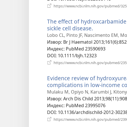
https://www.ncbi.nlm.nih.gov/pubmed/32
The effect of hydroxcarbamide 
sickle cell disease.
(отвара
нови
Lobo CL, Pinto JF, Nascimento EM, Mo
прозор)
Извор
‎: Br J Haematol 2013;161(6):852
Индекс
‎: PubMed 23590693
DOI
‎: 10.1111/bjh.12323
https://www.ncbi.nlm.nih.gov/pubmed/23
Evidence review of hydroxyurea 
complications in low-income co
Mulaku M, Opiyo N, Karumbi J, Kitonyi
Извор
‎: Arch Dis Child 2013;98(11):908
Индекс
‎: PubMed 23995076
DOI
‎: 10.1136/archdischild-2012-3023
https://www.ncbi.nlm.nih.gov/pubmed/23