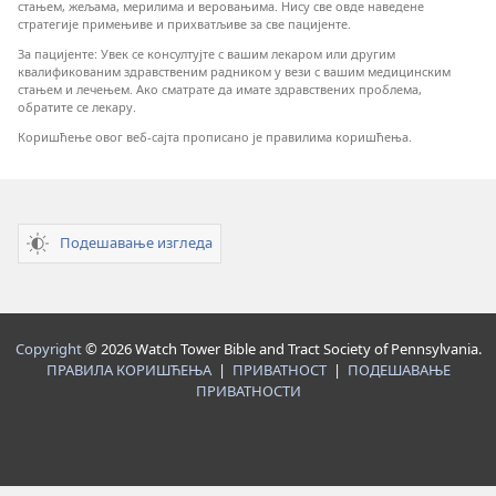
стањем, жељама, мерилима и веровањима. Нису све овде наведене
стратегије примењиве и прихватљиве за све пацијенте.
За пацијенте: Увек се консултујте с вашим лекаром или другим
квалификованим здравственим радником у вези с вашим медицинским
стањем и лечењем. Ако сматрате да имате здравствених проблема,
обратите се лекару.
Коришћење овог веб-сајта прописано је правилима коришћења.
Подешавање изгледа
Copyright
© 2026 Watch Tower Bible and Tract Society of Pennsylvania.
ПРАВИЛА КОРИШЋЕЊА
|
ПРИВАТНОСТ
|
ПОДЕШАВАЊЕ
ПРИВАТНОСТИ