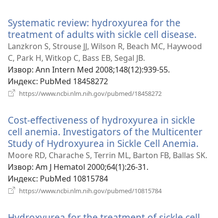
нови
прозор)
Systematic review: hydroxyurea for the
treatment of adults with sickle cell disease.
(отв
нов
Lanzkron S, Strouse JJ, Wilson R, Beach MC, Haywood
проз
C, Park H, Witkop C, Bass EB, Segal JB.
Извор
‎: Ann Intern Med 2008;148(12):939-55.
Индекс
‎: PubMed 18458272
(отвара
https://www.ncbi.nlm.nih.gov/pubmed/18458272
нови
прозор)
Cost-effectiveness of hydroxyurea in sickle
cell anemia. Investigators of the Multicenter
Study of Hydroxyurea in Sickle Cell Anemia.
(от
нов
Moore RD, Charache S, Terrin ML, Barton FB, Ballas SK.
про
Извор
‎: Am J Hematol 2000;64(1):26-31.
Индекс
‎: PubMed 10815784
(отвара
https://www.ncbi.nlm.nih.gov/pubmed/10815784
нови
прозор)
Hydroxyurea for the treatment of sickle cell