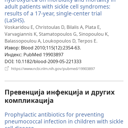
adult patients with sickle cell syndromes:
results of a 17-year, single-center trial
(LaSHS).
(отвара
нови
Voskaridou E, Christoulas D, Bilalis A, Plata E,
прозор)
Varvagiannis K, Stamatopoulos G, Sinopoulou K,
Balassopoulou A, Loukopoulos D, Terpos E.
Извор
‎: Blood 2010;115(12):2354-63.
Индекс
‎: PubMed 19903897
DOI
‎: 10.1182/blood-2009-05-221333
(отвара
https://www.ncbi.nlm.nih.gov/pubmed/19903897
нови
прозор)
Превенција инфекција и других
компликација
Prophylactic antibiotics for preventing
pneumococcal infection in children with sickle