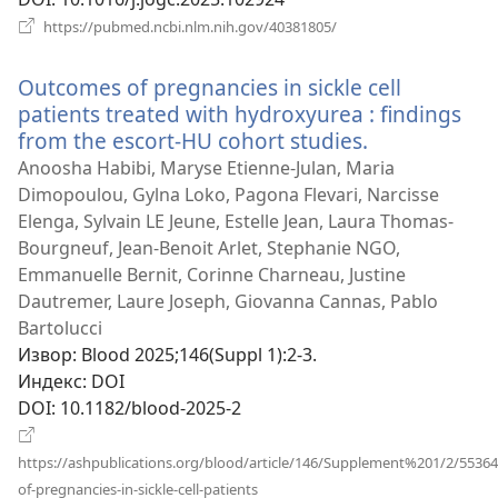
(отвара
https://pubmed.ncbi.nlm.nih.gov/40381805/
нови
прозор)
Outcomes of pregnancies in sickle cell
patients treated with hydroxyurea : findings
from the escort-HU cohort studies.
(отвара
нови
Anoosha Habibi, Maryse Etienne-Julan, Maria
прозор)
Dimopoulou, Gylna Loko, Pagona Flevari, Narcisse
Elenga, Sylvain LE Jeune, Estelle Jean, Laura Thomas-
Bourgneuf, Jean-Benoit Arlet, Stephanie NGO,
Emmanuelle Bernit, Corinne Charneau, Justine
Dautremer, Laure Joseph, Giovanna Cannas, Pablo
Bartolucci
Извор
‎: Blood 2025;146(Suppl 1):2-3.
Индекс
‎: DOI
DOI
‎: 10.1182/blood-2025-2
https://ashpublications.org/blood/article/146/Supplement%201/2/553
(отвара
of-pregnancies-in-sickle-cell-patients