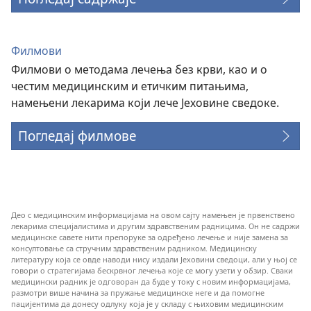
Филмови
Филмови о методама лечења без крви, као и о
честим медицинским и етичким питањима,
намењени лекарима који лече Јеховине сведоке.
Погледај филмове
Део с медицинским информацијама на овом сајту намењен је првенствено
лекарима специјалистима и другим здравственим радницима. Он не садржи
медицинске савете нити препоруке за одређено лечење и није замена за
консултовање са стручним здравственим радником. Медицинску
литературу која се овде наводи нису издали Јеховини сведоци, али у њој се
говори о стратегијама бескрвног лечења које се могу узети у обзир. Сваки
медицински радник је одговоран да буде у току с новим информацијама,
размотри више начина за пружање медицинске неге и да помогне
пацијентима да донесу одлуку која је у складу с њиховим медицинским