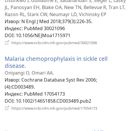
Osunkwo I, Guillaume E, Sadanandan S, Sieger L, Lasky
JL, Panosyan EH, Blake OA, New TN, Bellevue R, Tran LT,
Razon RL, Stark CW, Neumayr LD, Vichinsky EP
Извор
‎: N Engl J Med 2018;379(3):226-35.
Индекс
‎: PubMed 30021096
DOI
‎: 10.1056/NEJMoa1715971
(отвара
https://www.ncbi.nlm.nih.gov/pubmed/30021096
нови
прозор)
Malaria chemoprophylaxis in sickle cell
disease.
(отвара
нови
Oniyangi O, Omari AA.
прозор)
Извор
‎: Cochrane Database Syst Rev 2006;
(4):CD003489.
Индекс
‎: PubMed 17054173
DOI
‎: 10.1002/14651858.CD003489.pub2
(отвара
https://www.ncbi.nlm.nih.gov/pubmed/17054173
нови
прозор)