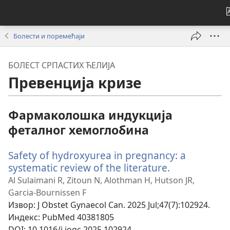
Болести и поремећаји
БОЛЕСТ СРПАСТИХ ЋЕЛИЈА
Превенција кризе
Фармаколошка индукција
феталног хемоглобина
Safety of hydroxyurea in pregnancy: a
systematic review of the literature.
(отвара
нови
Al Sulaimani R, Zitoun N, Alothman H, Hutson JR,
прозор)
Garcia-Bournissen F
Извор
‎: J Obstet Gynaecol Can. 2025 Jul;47(7):102924.
Индекс
‎: PubMed 40381805
DOI
‎: 10.1016/j.jogc.2025.102924