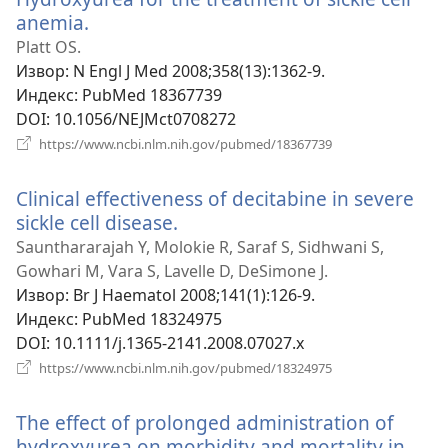
anemia.
(отвара
нови
Platt OS.
прозор)
Извор
‎: N Engl J Med 2008;358(13):1362-9.
Индекс
‎: PubMed 18367739
DOI
‎: 10.1056/NEJMct0708272
(отвара
https://www.ncbi.nlm.nih.gov/pubmed/18367739
нови
прозор)
Clinical effectiveness of decitabine in severe
sickle cell disease.
(отвара
нови
Saunthararajah Y, Molokie R, Saraf S, Sidhwani S,
прозор)
Gowhari M, Vara S, Lavelle D, DeSimone J.
Извор
‎: Br J Haematol 2008;141(1):126-9.
Индекс
‎: PubMed 18324975
DOI
‎: 10.1111/j.1365-2141.2008.07027.x
(отвара
https://www.ncbi.nlm.nih.gov/pubmed/18324975
нови
прозор)
The effect of prolonged administration of
hydroxyurea on morbidity and mortality in