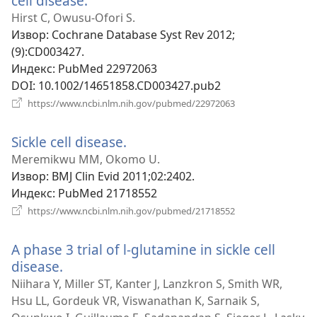
cell disease.
(отвара
нови
Hirst C, Owusu-Ofori S.
прозор)
Извор
‎: Cochrane Database Syst Rev 2012;
(9):CD003427.
Индекс
‎: PubMed 22972063
DOI
‎: 10.1002/14651858.CD003427.pub2
(отвара
https://www.ncbi.nlm.nih.gov/pubmed/22972063
нови
прозор)
Sickle cell disease.
(отвара
нови
Meremikwu MM, Okomo U.
прозор)
Извор
‎: BMJ Clin Evid 2011;02:2402.
Индекс
‎: PubMed 21718552
(отвара
https://www.ncbi.nlm.nih.gov/pubmed/21718552
нови
прозор)
A phase 3 trial of l-glutamine in sickle cell
disease.
(отвара
нови
Niihara Y, Miller ST, Kanter J, Lanzkron S, Smith WR,
прозор)
Hsu LL, Gordeuk VR, Viswanathan K, Sarnaik S,