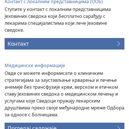
Контакт с локалним представницима (ООБ)
Ступите у контакт с локалним представницима
Јеховиних сведока који бесплатно сарађују с
лекарима специјалистима који лече Јеховине
сведоке.
Контакт
Медицинске информације
Овде се можете информисати о клиничким
стратегијама за заустављање крварења и лечење
анемије без трансфузије крви, верском и етичком
ставу Јеховиних сведока о медицинском лечењу и
услугама које Сведоци пружају лекарским
друштвима преко своје међународне мреже Одбора
за односе с болницама.
Погледај садржаје