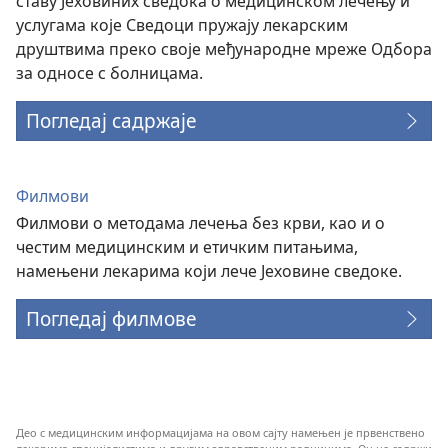
ставу Јеховиних сведока о медицинском лечењу и
услугама које Сведоци пружају лекарским
друштвима преко своје међународне мреже Одбора
за односе с болницама.
Погледај садржаје
Филмови
Филмови о методама лечења без крви, као и о
честим медицинским и етичким питањима,
намењени лекарима који лече Јеховине сведоке.
Погледај филмове
Део с медицинским информацијама на овом сајту намењен је првенствено