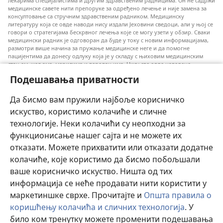
лекарима специјалистима и другим здравственим радницима. Он не садржи
медицинске савете нити препоруке за одређено лечење и није замена за
консултовање са стручним здравственим радником. Медицинску
литературу која се овде наводи нису издали Јеховини сведоци, али у њој се
говори о стратегијама бескрвног лечења које се могу узети у обзир. Сваки
медицински радник је одговоран да буде у току с новим информацијама,
размотри више начина за пружање медицинске неге и да помогне
пацијентима да донесу одлуку која је у складу с њиховим медицинским
стањем, жељама, мерилима и веровањима. Нису све овде наведене
стратегије примењиве и прихватљиве за све пацијенте.
Подешавања приватности
За пацијенте: Увек се консултујте с вашим лекаром или другим
квалификованим здравственим радником у вези с вашим медицинским
Да бисмо вам пружили најбоље корисничко
стањем и лечењем. Ако сматрате да имате здравствених проблема,
обратите се лекару.
искуство, користимо колачиће и сличне
технологије. Неки колачићи су неопходни за
Коришћење овог веб-сајта прописано је правилима коришћења.
функционисање нашег сајта и не можете их
отказати. Можете прихватити или отказати додатне
колачиће, које користимо да бисмо побољшали
ваше корисничко искуство. Ништа од тих
Подешавање изгледа
информација се неће продавати нити користити у
маркетиншке сврхе. Прочитајте и
Општа правила о
коришћењу колачића и сличних технологија
. У
било ком тренутку можете променити подешавања
Copyright
© 2026 Watch Tower Bible and Tract Society of Pennsylvania.