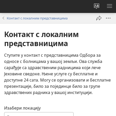
Промени
ПР
језик
МЕ
Контакт с локалним представницима
сајта
Контакт с локалним
представницима
Ступите у контакт с представницима Одбора за
односе с болницама у вашој земљи. Ова служба
сарађује са здравственим радницима који лече
Јеховине сведоке. Њене услуге су бесплатне и
доступне 24 сата. Могу се организовати и бесплатне
презентације, било за појединце било за групе
здравствених радника у вашој институцији.
Изабери локацију