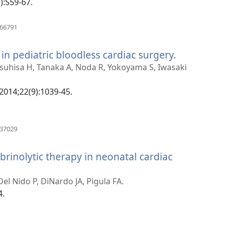
прозор)
):S59-67.
(отвара
766791
нови
прозор)
in pediatric bloodless cardiac surgery.
(отвара
нови
uhisa H, Tanaka A, Noda R, Yokoyama S, Iwasaki
прозор)
2014;22(9):1039-45.
(отвара
637029
нови
прозор)
ibrinolytic therapy in neonatal cardiac
Del Nido P, DiNardo JA, Pigula FA.
4.