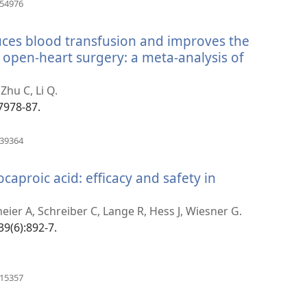
(отвара
954976
нови
прозор)
uces blood transfusion and improves the
c open-heart surgery: a meta-analysis of
Zhu C, Li Q.
:7978-87.
(отвара
339364
нови
прозор)
aproic acid: efficacy and safety in
ара
и
eier A, Schreiber C, Lange R, Hess J, Wiesner G.
ор)
39(6):892-7.
(отвара
115357
нови
прозор)