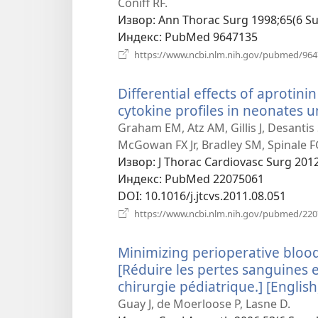
Coniff RF.
Извор
‎: Ann Thorac Surg 1998;65(6 Su
Индекс
‎: PubMed 9647135
https://www.ncbi.nlm.nih.gov/pubmed/96
Differential effects of aproti
cytokine profiles in neonates 
Graham EM, Atz AM, Gillis J, Desanti
McGowan FX Jr, Bradley SM, Spinale F
Извор
‎: J Thorac Cardiovasc Surg 201
Индекс
‎: PubMed 22075061
DOI
‎: 10.1016/j.jtcvs.2011.08.051
https://www.ncbi.nlm.nih.gov/pubmed/22
Minimizing perioperative blood 
[Réduire les pertes sanguines e
chirurgie pédiatrique.] [English
Guay J, de Moerloose P, Lasne D.