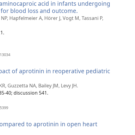
aminocaproic acid in infants undergoing
 for blood loss and outcome.
(отвара
нови
 NP, Hapfelmeier A, Hörer J, Vogt M, Tassani P,
прозор)
1.
(отвара
213034
нови
прозор)
t of aprotinin in reoperative pediatric
R, Guzzetta NA, Bailey JM, Levy JH.
35-40; discussion 541.
(отвара
25399
нови
прозор)
 compared to aprotinin in open heart