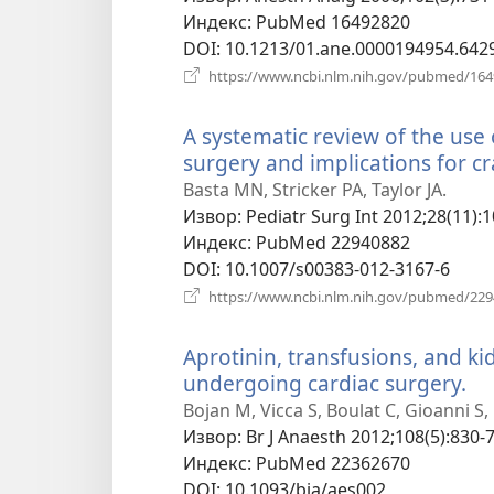
Индекс
‎: PubMed 16492820
DOI
‎: 10.1213/01.ane.0000194954.642
https://www.ncbi.nlm.nih.gov/pubmed/16
A systematic review of the use o
surgery and implications for cr
Basta MN, Stricker PA, Taylor JA.
Извор
‎: Pediatr Surg Int 2012;28(11):
Индекс
‎: PubMed 22940882
DOI
‎: 10.1007/s00383-012-3167-6
https://www.ncbi.nlm.nih.gov/pubmed/22
Aprotinin, transfusions, and ki
undergoing cardiac surgery.
(о
но
Bojan M, Vicca S, Boulat C, Gioanni S,
пр
Извор
‎: Br J Anaesth 2012;108(5):830-7
Индекс
‎: PubMed 22362670
DOI
‎: 10.1093/bja/aes002