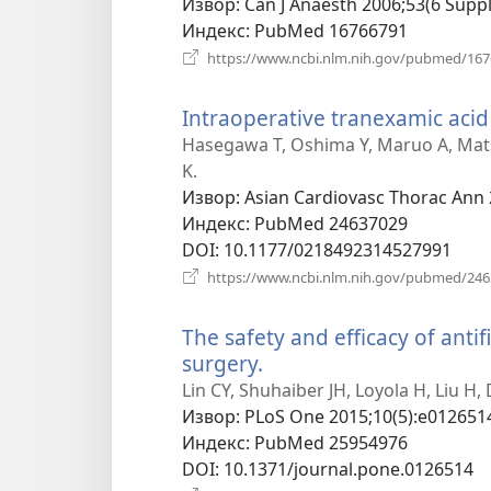
Извор
‎: Can J Anaesth 2006;53(6 Suppl
Индекс
‎: PubMed 16766791
https://www.ncbi.nlm.nih.gov/pubmed/16
Intraoperative tranexamic acid 
Hasegawa T, Oshima Y, Maruo A, Mats
K.
Извор
‎: Asian Cardiovasc Thorac Ann 
Индекс
‎: PubMed 24637029
DOI
‎: 10.1177/0218492314527991
https://www.ncbi.nlm.nih.gov/pubmed/24
The safety and efficacy of antif
surgery.
(отвара
нови
Lin CY, Shuhaiber JH, Loyola H, Liu H, 
прозор)
Извор
‎: PLoS One 2015;10(5):e012651
Индекс
‎: PubMed 25954976
DOI
‎: 10.1371/journal.pone.0126514