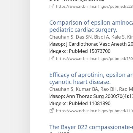
https://www.ncbi.nlm.nih.gov/pubmed/22
Comparison of epsilon aminoca
pediatric cardiac surgery.
(отва
нови
Chauhan S, Das SN, Bisoi A, Kale S, Ki
прозо
Извор
‎: J Cardiothorac Vasc Anesth 20
Индекс
‎: PubMed 15073700
https://www.ncbi.nlm.nih.gov/pubmed/15
Efficacy of aprotinin, epsilon 
cyanotic heart disease.
(отвара
нови
Chauhan S, Kumar BA, Rao BH, Rao MS
прозор)
Извор
‎: Ann Thorac Surg 2000;70(4):1
Индекс
‎: PubMed 11081890
https://www.ncbi.nlm.nih.gov/pubmed/11
The Bayer 022 compassionate-u