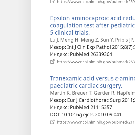
https://www.ncbi.nlm.nih.gov/pubmed/25
Epsilon aminocaproic acid red
coagulation test after pediatri
5 clinical trials.
(отвара
нови
Lu J, Meng H, Meng Z, Sun Y, Pribis JP, 
прозор)
Извор
‎: Int J Clin Exp Pathol 2015;8(7)
Индекс
‎: PubMed 26339364
https://www.ncbi.nlm.nih.gov/pubmed/26
Tranexamic acid versus ɛ-aminoc
paediatric cardiac surgery.
(отв
нов
Martin K, Breuer T, Gertler R, Hapfelm
проз
Извор
‎: Eur J Cardiothorac Surg 2011;
Индекс
‎: PubMed 21115357
DOI
‎: 10.1016/j.ejcts.2010.09.041
https://www.ncbi.nlm.nih.gov/pubmed/21