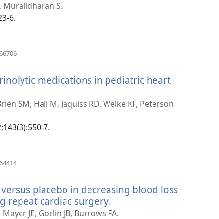
, Muralidharan S.
23-6.
(отвара
566706
нови
прозор)
rinolytic medications in pediatric heart
'Brien SM, Hall M, Jaquiss RD, Welke KF, Peterson
2;143(3):550-7.
(отвара
264414
нови
прозор)
d versus placebo in decreasing blood loss
g repeat cardiac surgery.
(отвара
нови
Mayer JE, Gorlin JB, Burrows FA.