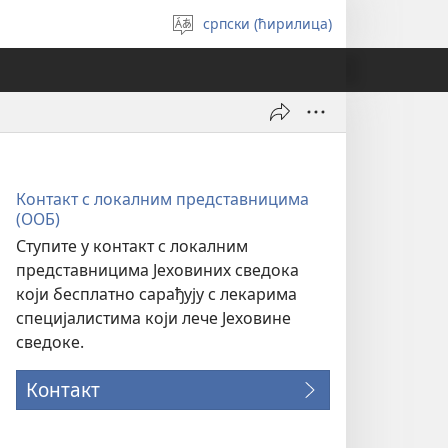
српски (ћирилица)
Изабери
језик
Контакт с локалним представницима
(ООБ)
Ступите у контакт с локалним
представницима Јеховиних сведока
који бесплатно сарађују с лекарима
специјалистима који лече Јеховине
сведоке.
Контакт