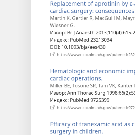
Replacement of aprotinin by ε-
cardiac surgery: consequences
Martin K, Gertler R, MacGuill M, Mayr
Wiesner G.
Извор
‎: Br J Anaesth 2013;110(4):615-2
Индекс
‎: PubMed 23213034
DOI
‎: 10.1093/bja/aes430
https://www.ncbi.nlm.nih.gov/pubmed/23
Hematologic and economic impac
cardiac operations.
(отвара
нови
Miller BE, Tosone SR, Tam VK, Kanter K
прозор)
Извор
‎: Ann Thorac Surg 1998;66(2):5
Индекс
‎: PubMed 9725399
https://www.ncbi.nlm.nih.gov/pubmed/97
Efficacy of tranexamic acid as
surgery in children.
(отвара