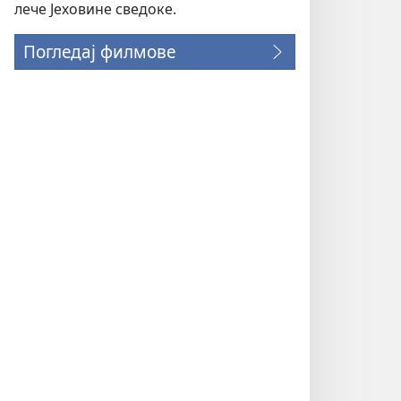
лече Јеховине сведоке.
Погледај филмове