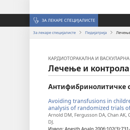
ЗА ЛЕКАРЕ СПЕЦИЈАЛИСТЕ
За лекаре специјалисте
Педијатрија
Лечење
КАРДИОТОРАКАЛНА И ВАСКУЛАРНА Х
Лечење и контрола
Антифибринолитичке с
Avoiding transfusions in child
analysis of randomized trials o
Arnold DM, Fergusson DA, Chan AK, C
DJ.
Извор
‎: Anesth Analg 2006;102(3):731-