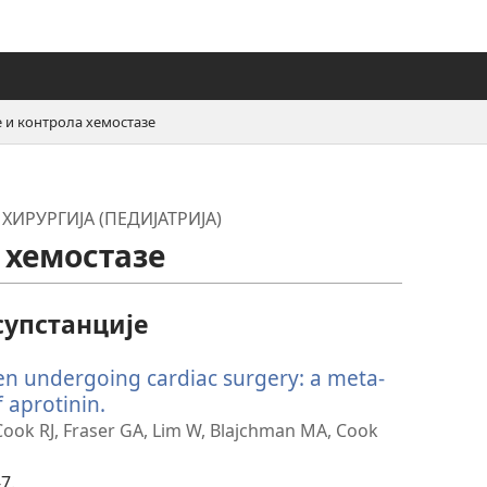
 и контрола хемостазе
ИРУРГИЈА (ПЕДИЈАТРИЈА)
 хемостазе
упстанције
ren undergoing cardiac surgery: a meta-
f aprotinin.
(отвара
нови
ook RJ, Fraser GA, Lim W, Blajchman MA, Cook
прозор)
7.