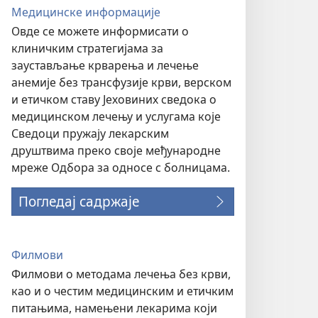
Медицинске информације
Овде се можете информисати о
клиничким стратегијама за
заустављање крварења и лечење
анемије без трансфузије крви, верском
и етичком ставу Јеховиних сведока о
медицинском лечењу и услугама које
Сведоци пружају лекарским
друштвима преко своје међународне
мреже Одбора за односе с болницама.
Погледај садржаје
Филмови
Филмови о методама лечења без крви,
као и о честим медицинским и етичким
питањима, намењени лекарима који