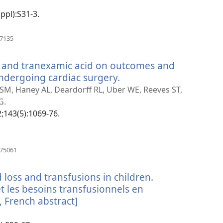
нови
прозор)
ppl):S31-3.
(отвара
47135
нови
прозор)
nin and tranexamic acid on outcomes and
undergoing cardiac surgery.
(отвара
нови
s SM, Haney AL, Deardorff RL, Uber WE, Reeves ST,
прозор)
G.
2;143(5):1069-76.
(отвара
075061
нови
прозор)
loss and transfusions in children.
t les besoins transfusionnels en
, French abstract]
(отвара
нови