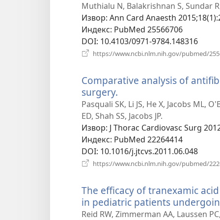
нови
Muthialu N, Balakrishnan S, Sundar R
прозор)
Извор
‎: Ann Card Anaesth 2015;18(1):
Индекс
‎: PubMed 25566706
DOI
‎: 10.4103/0971-9784.148316
https://www.ncbi.nlm.nih.gov/pubmed/25
Comparative analysis of antifib
surgery.
(отвара
нови
Pasquali SK, Li JS, He X, Jacobs ML, O
прозор)
ED, Shah SS, Jacobs JP.
Извор
‎: J Thorac Cardiovasc Surg 201
Индекс
‎: PubMed 22264414
DOI
‎: 10.1016/j.jtcvs.2011.06.048
https://www.ncbi.nlm.nih.gov/pubmed/22
The efficacy of tranexamic aci
in pediatric patients undergoin
Reid RW, Zimmerman AA, Laussen PC, 