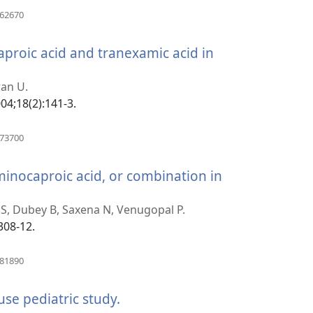
(отвара
362670
нови
прозор)
proic acid and tranexamic acid in
ра
ran U.
р)
04;18(2):141-3.
(отвара
073700
нови
прозор)
aminocaproic acid, or combination in
, Dubey B, Saxena N, Venugopal P.
308-12.
(отвара
081890
нови
прозор)
se pediatric study.
(отвара