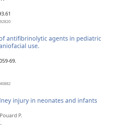
93.61
(отвара
492820
нови
прозор)
f antifibrinolytic agents in pediatric
aniofacial use.
(отвара
нови
прозор)
1059-69.
(отвара
940882
нови
прозор)
dney injury in neonates and infants
твара
ви
 Pouard P.
озор)
.