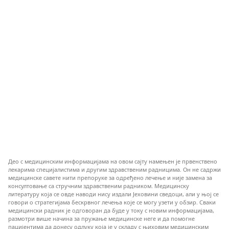
Део с медицинским информацијама на овом сајту намењен је првенствено
лекарима специјалистима и другим здравственим радницима. Он не садржи
медицинске савете нити препоруке за одређено лечење и није замена за
консултовање са стручним здравственим радником. Медицинску
литературу која се овде наводи нису издали Јеховини сведоци, али у њој се
говори о стратегијама бескрвног лечења које се могу узети у обзир. Сваки
медицински радник је одговоран да буде у току с новим информацијама,
размотри више начина за пружање медицинске неге и да помогне
пацијентима да донесу одлуку која је у складу с њиховим медицинским