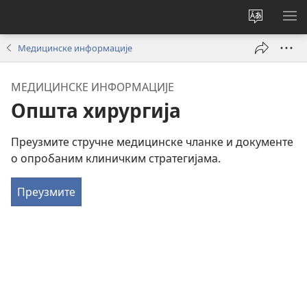
Промени
ПР
језик
МЕ
Медицинске информације
сајта
МЕДИЦИНСКЕ ИНФОРМАЦИЈЕ
Општа хирургија
Преузмите стручне медицинске чланке и документе
о опробаним клиничким стратегијама.
Преузмите