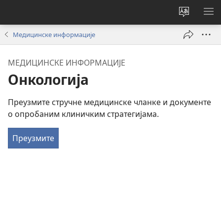
Промени
ПР
језик
МЕ
Медицинске информације
сајта
МЕДИЦИНСКЕ ИНФОРМАЦИЈЕ
Онкологија
Преузмите стручне медицинске чланке и документе
о опробаним клиничким стратегијама.
Преузмите