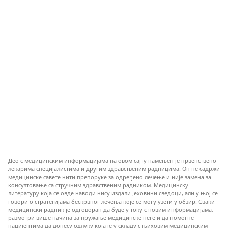
Део с медицинским информацијама на овом сајту намењен је првенствено
лекарима специјалистима и другим здравственим радницима. Он не садржи
медицинске савете нити препоруке за одређено лечење и није замена за
консултовање са стручним здравственим радником. Медицинску
литературу која се овде наводи нису издали Јеховини сведоци, али у њој се
говори о стратегијама бескрвног лечења које се могу узети у обзир. Сваки
медицински радник је одговоран да буде у току с новим информацијама,
размотри више начина за пружање медицинске неге и да помогне
пацијентима да донесу одлуку која је у складу с њиховим медицинским