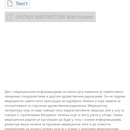
Текст
Формати
за
ОНЛАЈН БИБЛИОТЕКА Watchtower
ОНЛАЈН
преузимање
БИБЛИОТЕКА
електронских
Watchtower
публикација
Клиничке
стратегије
за
спречавање
трансфузије
крви
Део с медицинским информацијама на овом сајту намењен је првенствено
лекарима специјалистима и другим здравственим радницима. Он не садржи
медицинске савете нити препоруке за одређено лечење и није замена за
консултовање са стручним здравственим радником. Медицинску
литературу која се овде наводи нису издали Јеховини сведоци, али у њој се
говори о стратегијама бескрвног лечења које се могу узети у обзир. Сваки
медицински радник је одговоран да буде у току с новим информацијама,
размотри више начина за пружање медицинске неге и да помогне
пацијентима да донесу одлуку која је у складу с њиховим медицинским