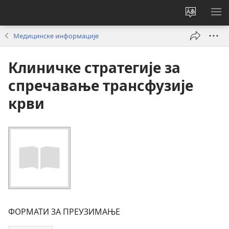
Промени
ПР
језик
МЕ
Медицинске информације
сајта
Клиничке стратегије за
спречавање трансфузије
крви
ФОРМАТИ ЗА ПРЕУЗИМАЊЕ