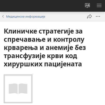
Промени
ПР
језик
МЕ
Медицинске информације
сајта
Клиничке стратегије за
спречавање и контролу
крварења и анемије без
трансфузије крви код
хируршких пацијената