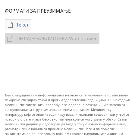
ФОРМАТИ ЗА ПРЕУЗИМАЊЕ
Текст
Формати
за
ОНЛАЈН БИБЛИОТЕКА Watchtower
ОНЛАЈН
преузимање
БИБЛИОТЕКА
електронских
Watchtower
публикација
Клиничке
стратегије
за
спречавање
и
Део с медицинским информацијама на овом сајту намењен је првенствено
контролу
лекарима специјалистима и другим здравственим радницима. Он не садржи
медицинске савете нити препоруке за одређено лечење и није замена за
крварења
консултовање са стручним здравственим радником. Медицинску
и
литературу која се овде наводи нису издали Јеховини сведоци, али у њој се
говори о стратегијама бескрвног лечења које се могу узети у обзир. Сваки
анемије
медицински радник је одговоран да буде у току с новим информацијама,
без
размотри више начина за пружање медицинске неге и да помогне
пацијентима да донесу одлуку која је у складу с њиховим медицинским