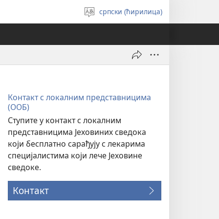
српски (ћирилица)
Изабери
језик
Контакт с локалним представницима
(ООБ)
Ступите у контакт с локалним
представницима Јеховиних сведока
који бесплатно сарађују с лекарима
специјалистима који лече Јеховине
сведоке.
Контакт