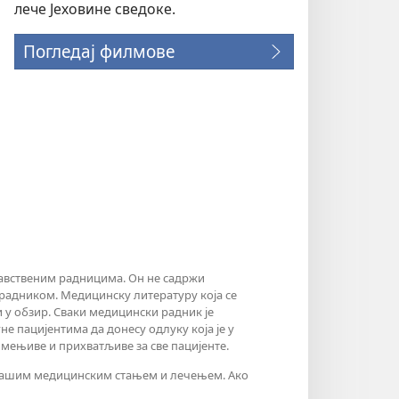
лече Јеховине сведоке.
Погледај филмове
равственим радницима. Он не садржи
радником. Медицинску литературу која се
и у обзир. Сваки медицински радник је
 пацијентима да донесу одлуку која је у
мењиве и прихватљиве за све пацијенте.
с вашим медицинским стањем и лечењем. Ако