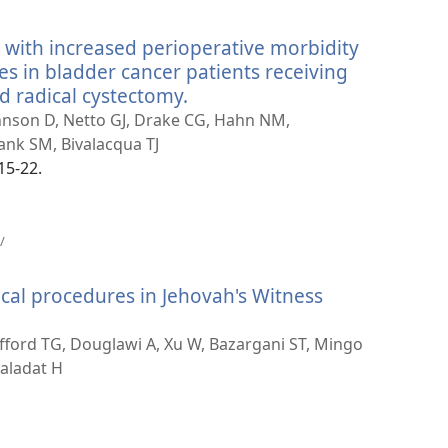
нови
прозор)
d with increased perioperative morbidity
s in bladder cancer patients receiving
 radical cystectomy.
(отвара
нови
 Johnson D, Netto GJ, Drake CG, Hahn NM,
прозор)
ank SM, Bivalacqua TJ
15-22.
(отвара
/
нови
прозор)
gical procedures in Jehovah's Witness
ifford TG, Douglawi A, Xu W, Bazargani ST, Mingo
aladat H