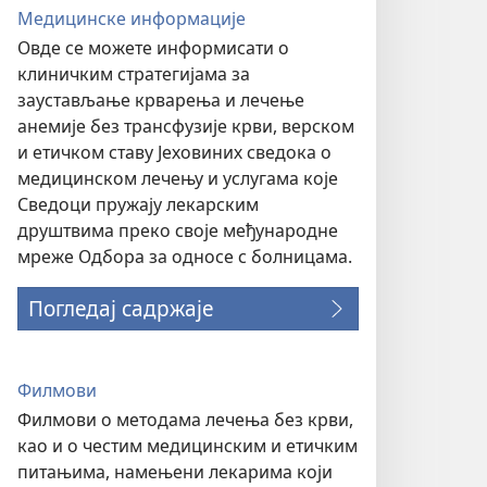
Медицинске информације
Овде се можете информисати о
клиничким стратегијама за
заустављање крварења и лечење
анемије без трансфузије крви, верском
и етичком ставу Јеховиних сведока о
медицинском лечењу и услугама које
Сведоци пружају лекарским
друштвима преко своје међународне
мреже Одбора за односе с болницама.
Погледај садржаје
Филмови
Филмови о методама лечења без крви,
као и о честим медицинским и етичким
питањима, намењени лекарима који