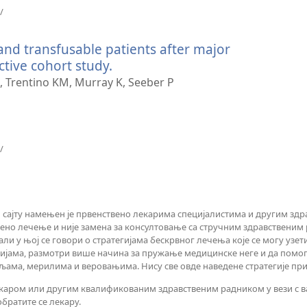
(отвара
/
нови
прозор)
nd transfusable patients after major
ctive cohort study.
(отвара
нови
A, Trentino KM, Murray K, Seeber P
прозор)
(отвара
/
нови
прозор)
сајту намењен је првенствено лекарима специјалистима и другим зд
ено лечење и није замена за консултовање са стручним здравственим 
ли у њој се говори о стратегијама бескрвног лечења које се могу узет
ијама, размотри више начина за пружање медицинске неге и да помогне
ама, мерилима и веровањима. Нису све овде наведене стратегије при
м лекаром или другим квалификованим здравственим радником у вези 
братите се лекару.