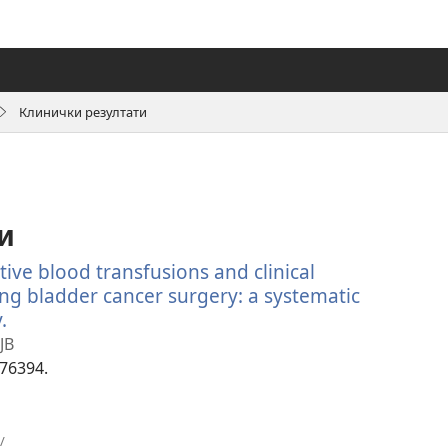
Клинички резултати
и
ive blood transfusions and clinical
ng bladder cancer surgery: a systematic
.
(отвара
нови
 JB
прозор)
876394.
(отвара
/