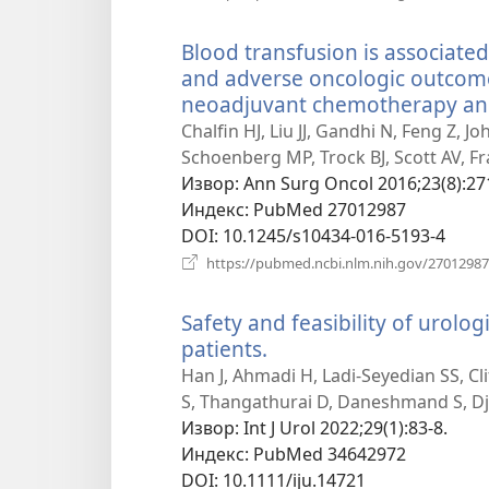
Blood transfusion is associate
and adverse oncologic outcome
neoadjuvant chemotherapy and
Chalfin HJ, Liu JJ, Gandhi N, Feng Z,
Schoenberg MP, Trock BJ, Scott AV, Fr
Извор
‎: Ann Surg Oncol 2016;23(8):27
Индекс
‎: PubMed 27012987
DOI
‎: 10.1245/s10434-016-5193-4
https://pubmed.ncbi.nlm.nih.gov/27012987
Safety and feasibility of urolo
patients.
(отвара
нови
Han J, Ahmadi H, Ladi-Seyedian SS, Cl
прозор)
S, Thangathurai D, Daneshmand S, Dj
Извор
‎: Int J Urol 2022;29(1):83-8.
Индекс
‎: PubMed 34642972
DOI
‎: 10.1111/iju.14721