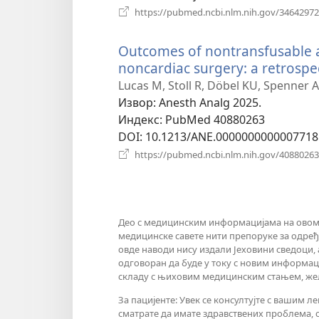
https://pubmed.ncbi.nlm.nih.gov/34642972
Outcomes of nontransfusable a
noncardiac surgery: a retrospe
Lucas M, Stoll R, Döbel KU, Spenner 
Извор
‎: Anesth Analg 2025.
Индекс
‎: PubMed 40880263
DOI
‎: 10.1213/ANE.0000000000007718
https://pubmed.ncbi.nlm.nih.gov/40880263
Део с медицинским информацијама на овом 
медицинске савете нити препоруке за одређ
овде наводи нису издали Јеховини сведоци, а
одговоран да буде у току с новим информац
складу с њиховим медицинским стањем, жељ
За пацијенте: Увек се консултујте с ваши
сматрате да имате здравствених проблема, о