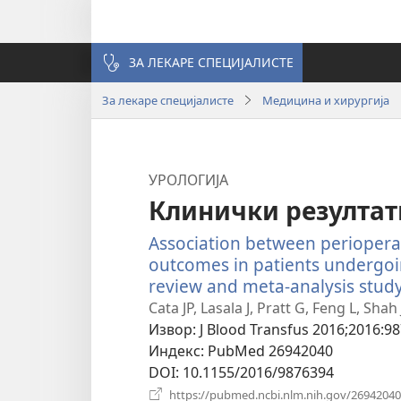
ЗА ЛЕКАРЕ СПЕЦИЈАЛИСТЕ
За лекаре специјалисте
Медицина и хирургија
УРОЛОГИЈА
Клинички резултат
Association between perioperat
outcomes in patients undergoi
review and meta-analysis study
Cata JP, Lasala J, Pratt G, Feng L, Shah
Извор
‎: J Blood Transfus 2016;2016:9
Индекс
‎: PubMed 26942040
DOI
‎: 10.1155/2016/9876394
https://pubmed.ncbi.nlm.nih.gov/26942040