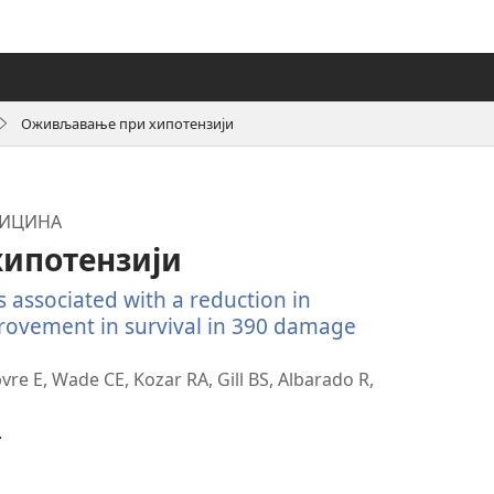
Оживљавање при хипотензији
ДИЦИНА
ипотензији
 associated with a reduction in
rovement in survival in 390 damage
твара
ови
re E, Wade CE, Kozar RA, Gill BS, Albarado R,
озор)
.