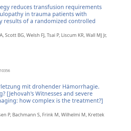
прозор)
ategy reduces transfusion requirements
ulopathy in trauma patients with
 results of a randomized controlled
cott BG, Welsh FJ, Tsai P, Liscum KR, Wall MJ Jr,
(отвара
610356
нови
прозор)
letzung mit drohender Hämorrhagie.
g? [Jehovah's Witnesses and severe
aging: how complex is the treatment?]
ара
и
en P, Bachmann S, Frink M, Wilhelmi M, Krettek
зор)