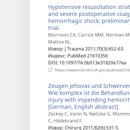
Hypotensive resuscitation str
and severe postoperative coag
hemorrhagic shock: preliminary
trial.
(отвара
нови
Morrison CA, Carrick MM, Norman MA, S
прозор)
Mattox KL.
Извор
‎: J Trauma 2011;70(3):652-63.
Индекс
‎: PubMed 21610356
DOI
‎: 10.1097/TA.0b013e31820e77ea
https://www.ncbi.nlm.nih.gov/pubmed/21
Zeugen Jehovas und Schwerver
Wie komplex ist die Behandlun
injury with impending hemorrh
[German, English abstract]
(отв
нов
Zeckey C, Vanin N, Neitzke G, Momms
про
C, Hildebrand F.
Извор
‎: Chirurg 2011;82(6):531-5.