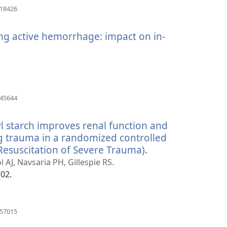
(отвара
918426
нови
прозор)
ng active hemorrhage: impact on in-
(отвара
045644
нови
прозор)
l starch improves renal function and
ng trauma in a randomized controlled
n Resuscitation of Severe Trauma).
(отвара
нови
l AJ, Navsaria PH, Gillespie RS.
прозор)
702.
(отвара
857015
нови