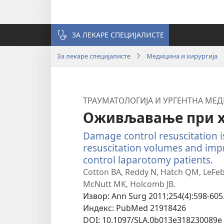
ЗА ЛЕКАРЕ СПЕЦИЈАЛИСТЕ
За лекаре специјалисте
Медицина и хирургија
ТРАУМАТОЛОГИЈА И УРГЕНТНА МЕ
Оживљавање при х
Damage control resuscitation is
resuscitation volumes and imp
control laparotomy patients.
(о
н
Cotton BA, Reddy N, Hatch QM, LeFebv
пр
McNutt MK, Holcomb JB.
Извор
‎: Ann Surg 2011;254(4):598-605
Индекс
‎: PubMed 21918426
DOI
‎: 10.1097/SLA.0b013e318230089e