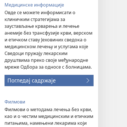
Медицинске информације
Овде се можете информисати о
клиничким стратегијама за
заустављање крварења и лечење
анемије без трансфузије крви, верском
и етичком ставу Јеховиних сведока о
медицинском лечењу и услугама које
Сведоци пружају лекарским
друштвима преко своје међународне
мреже Одбора за односе с болницама.
Погледај садржаје
Филмови
Филмови о методама лечења без крви,
као и о честим медицинским и етичким
питањима, намењени лекарима који