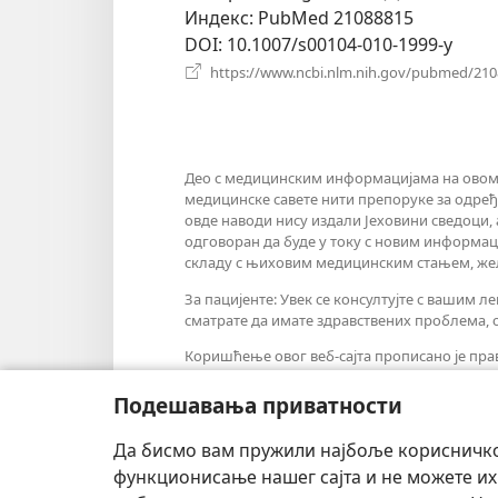
Индекс
‎: PubMed 21088815
DOI
‎: 10.1007/s00104-010-1999-y
https://www.ncbi.nlm.nih.gov/pubmed/21
Део с медицинским информацијама на овом 
медицинске савете нити препоруке за одређ
овде наводи нису издали Јеховини сведоци, а
одговоран да буде у току с новим информац
складу с њиховим медицинским стањем, жељ
За пацијенте: Увек се консултујте с ваши
сматрате да имате здравствених проблема, о
Коришћење овог веб-сајта прописано је п
Подешавања приватности
Да бисмо вам пружили најбоље корисничко 
Подешавање изгледа
функционисање нашег сајта и не можете их