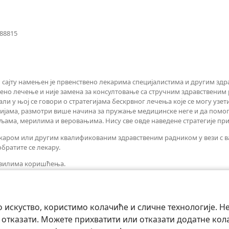
(отвара
088815
нови
прозор)
сајту намењен је првенствено лекарима специјалистима и другим зд
ено лечење и није замена за консултовање са стручним здравственим 
ли у њој се говори о стратегијама бескрвног лечења које се могу узет
ијама, размотри више начина за пружање медицинске неге и да помогне
ама, мерилима и веровањима. Нису све овде наведене стратегије при
м лекаром или другим квалификованим здравственим радником у вези 
братите се лекару.
равилима коришћења.
искуство, користимо колачиће и сличне технологије. Н
 отказати. Можете прихватити или отказати додатне кол