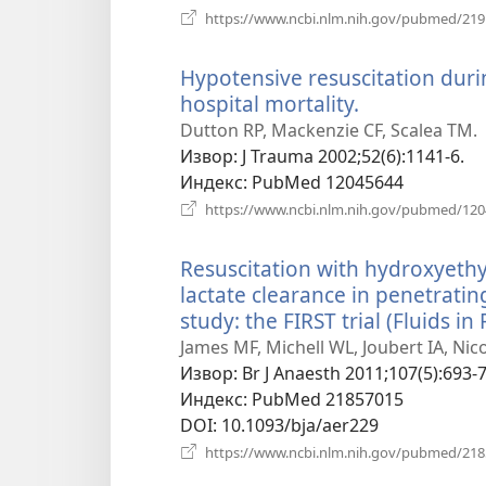
https://www.ncbi.nlm.nih.gov/pubmed/21
Hypotensive resuscitation duri
hospital mortality.
(отвара
нови
Dutton RP, Mackenzie CF, Scalea TM.
прозор)
Извор
‎: J Trauma 2002;52(6):1141-6.
Индекс
‎: PubMed 12045644
https://www.ncbi.nlm.nih.gov/pubmed/12
Resuscitation with hydroxyethy
lactate clearance in penetrati
study: the FIRST trial (Fluids i
James MF, Michell WL, Joubert IA, Nico
Извор
‎: Br J Anaesth 2011;107(5):693-
Индекс
‎: PubMed 21857015
DOI
‎: 10.1093/bja/aer229
https://www.ncbi.nlm.nih.gov/pubmed/21