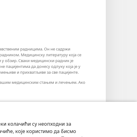
равственим радницима. Он не садржи
радником. Медицинску литературу која се
и у обзир. Сваки медицински радник је
 пацијентима да донесу одлуку која је у
мењиве и прихватљиве за све пацијенте.
с вашим медицинским стањем и лечењем. Ако
еки колачићи су неопходни за
ачиће, које користимо да бисмо