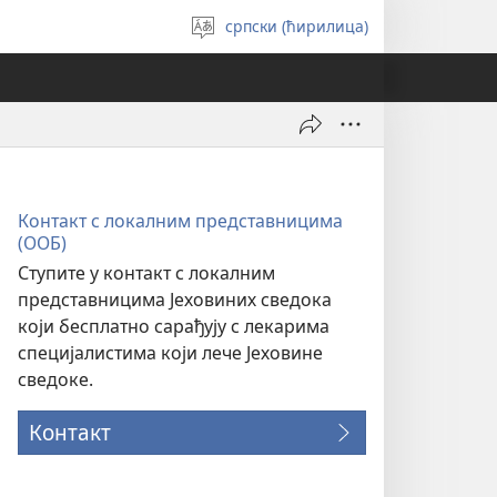
српски (ћирилица)
Изабери
језик
Контакт с локалним представницима
(ООБ)
Ступите у контакт с локалним
представницима Јеховиних сведока
који бесплатно сарађују с лекарима
специјалистима који лече Јеховине
сведоке.
Контакт