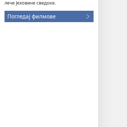
лече Јеховине сведоке.
Погледај филмове