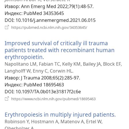
прозор)
Извор
‎: Ann Emerg Med 2022;79(1):48-57.
Индекс
‎: PubMed 34353645
DOI
‎: 10.1016/j.annemergmed.2021.06.015
(отвара
https://pubmed.ncbi.nlm.nih.gov/34353645/
нови
прозор)
Improved survival of critically ill trauma
patients treated with recombinant human
erythropoietin.
(отвара
нови
Napolitano LM, Fabian TC, Kelly KM, Bailey JA, Block EF,
прозор)
Langholff W, Enny C, Corwin HL.
Извор
‎: J Trauma 2008;65(2):285-97.
Индекс
‎: PubMed 18695463
DOI
‎: 10.1097/TA.0b013e31817f2c6e
(отвара
https://www.ncbi.nlm.nih.gov/pubmed/18695463
нови
прозор)
Erythropoiesis in multiply injured patients.
(отв
нови
Robinson Y, Hostmann A, Matenov A, Ertel W,
проз
Oberholzer A.