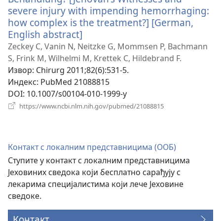
severe injury with impending hemorrhaging:
how complex is the treatment?] [German,
English abstract]
(отвара
нови
Zeckey C, Vanin N, Neitzke G, Mommsen P, Bachmann
прозор)
S, Frink M, Wilhelmi M, Krettek C, Hildebrand F.
Извор
‎: Chirurg 2011;82(6):531-5.
Индекс
‎: PubMed 21088815
DOI
‎: 10.1007/s00104-010-1999-y
(отвара
https://www.ncbi.nlm.nih.gov/pubmed/21088815
нови
прозор)
Контакт с локалним представницима (ООБ)
Ступите у контакт с локалним представницима
Јеховиних сведока који бесплатно сарађују с
лекарима специјалистима који лече Јеховине
сведоке.
Контакт