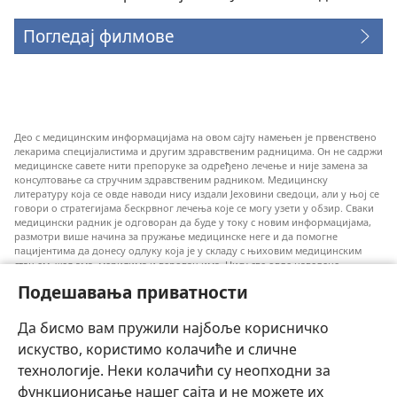
Погледај филмове
Део с медицинским информацијама на овом сајту намењен је првенствено
лекарима специјалистима и другим здравственим радницима. Он не садржи
медицинске савете нити препоруке за одређено лечење и није замена за
консултовање са стручним здравственим радником. Медицинску
литературу која се овде наводи нису издали Јеховини сведоци, али у њој се
говори о стратегијама бескрвног лечења које се могу узети у обзир. Сваки
медицински радник је одговоран да буде у току с новим информацијама,
размотри више начина за пружање медицинске неге и да помогне
пацијентима да донесу одлуку која је у складу с њиховим медицинским
стањем, жељама, мерилима и веровањима. Нису све овде наведене
стратегије примењиве и прихватљиве за све пацијенте.
Подешавања приватности
За пацијенте: Увек се консултујте с вашим лекаром или другим
квалификованим здравственим радником у вези с вашим медицинским
Да бисмо вам пружили најбоље корисничко
стањем и лечењем. Ако сматрате да имате здравствених проблема,
обратите се лекару.
искуство, користимо колачиће и сличне
технологије. Неки колачићи су неопходни за
Коришћење овог веб-сајта прописано је правилима коришћења.
функционисање нашег сајта и не можете их