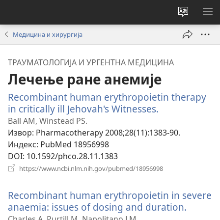
Промени
ПР
језик
МЕ
Медицина и хирургија
сајта
ТРАУМАТОЛОГИЈА И УРГЕНТНА МЕДИЦИНА
Лечење ране анемије
Recombinant human erythropoietin therapy
in critically ill Jehovah's Witnesses.
(отвара
нови
Ball AM, Winstead PS.
прозор)
Извор
‎: Pharmacotherapy 2008;28(11):1383-90.
Индекс
‎: PubMed 18956998
DOI
‎: 10.1592/phco.28.11.1383
(отвара
https://www.ncbi.nlm.nih.gov/pubmed/18956998
нови
прозор)
Recombinant human erythropoietin in severe
anaemia: issues of dosing and duration.
(отвар
нови
Charles A, Purtill M, Napolitano LM.