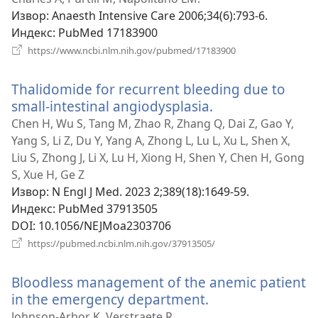
прозор
Извор
‎: Anaesth Intensive Care 2006;34(6):793-6.
Индекс
‎: PubMed 17183900
(отвара
https://www.ncbi.nlm.nih.gov/pubmed/17183900
нови
прозор)
Thalidomide for recurrent bleeding due to
small-intestinal angiodysplasia.
(отвара
нови
Chen H, Wu S, Tang M, Zhao R, Zhang Q, Dai Z, Gao Y,
прозор)
Yang S, Li Z, Du Y, Yang A, Zhong L, Lu L, Xu L, Shen X,
Liu S, Zhong J, Li X, Lu H, Xiong H, Shen Y, Chen H, Gong
S, Xue H, Ge Z
Извор
‎: N Engl J Med. 2023 2;389(18):1649-59.
Индекс
‎: PubMed 37913505
DOI
‎: 10.1056/NEJMoa2303706
(отвара
https://pubmed.ncbi.nlm.nih.gov/37913505/
нови
прозор)
Bloodless management of the anemic patient
in the emergency department.
(отвара
нови
Johnson-Arbor K, Verstraete R