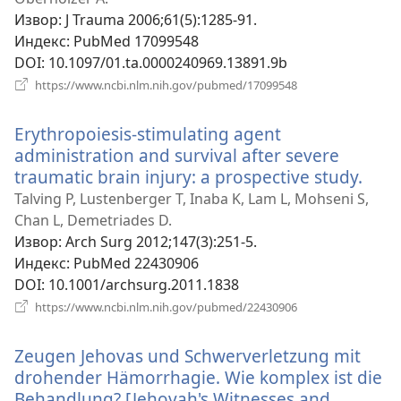
Извор
‎: J Trauma 2006;61(5):1285-91.
Индекс
‎: PubMed 17099548
DOI
‎: 10.1097/01.ta.0000240969.13891.9b
(отвара
https://www.ncbi.nlm.nih.gov/pubmed/17099548
нови
прозор)
Erythropoiesis-stimulating agent
administration and survival after severe
traumatic brain injury: a prospective study.
(отв
нов
Talving P, Lustenberger T, Inaba K, Lam L, Mohseni S,
проз
Chan L, Demetriades D.
Извор
‎: Arch Surg 2012;147(3):251-5.
Индекс
‎: PubMed 22430906
DOI
‎: 10.1001/archsurg.2011.1838
(отвара
https://www.ncbi.nlm.nih.gov/pubmed/22430906
нови
прозор)
Zeugen Jehovas und Schwerverletzung mit
drohender Hämorrhagie. Wie komplex ist die
Behandlung? [Jehovah's Witnesses and