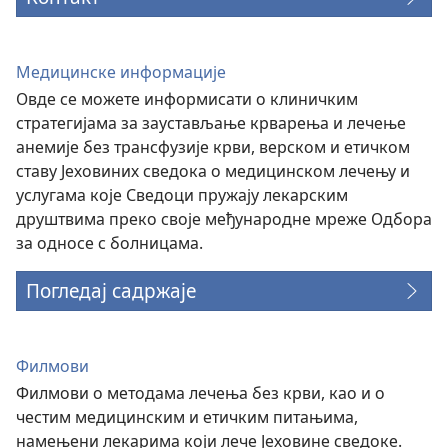
Медицинске информације
Овде се можете информисати о клиничким
стратегијама за заустављање крварења и лечење
анемије без трансфузије крви, верском и етичком
ставу Јеховиних сведока о медицинском лечењу и
услугама које Сведоци пружају лекарским
друштвима преко своје међународне мреже Одбора
за односе с болницама.
Погледај садржаје
Филмови
Филмови о методама лечења без крви, као и о
честим медицинским и етичким питањима,
намењени лекарима који лече Јеховине сведоке.