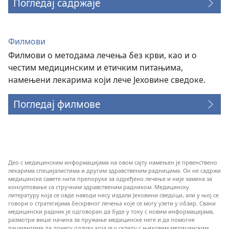
Погледај садржаје
Филмови
Филмови о методама лечења без крви, као и о
честим медицинским и етичким питањима,
намењени лекарима који лече Јеховине сведоке.
Погледај филмове
Део с медицинским информацијама на овом сајту намењен је првенствено
лекарима специјалистима и другим здравственим радницима. Он не садржи
медицинске савете нити препоруке за одређено лечење и није замена за
консултовање са стручним здравственим радником. Медицинску
литературу која се овде наводи нису издали Јеховини сведоци, али у њој се
говори о стратегијама бескрвног лечења које се могу узети у обзир. Сваки
медицински радник је одговоран да буде у току с новим информацијама,
размотри више начина за пружање медицинске неге и да помогне
пацијентима да донесу одлуку која је у складу с њиховим медицинским