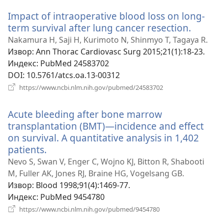
прозор)
Impact of intraoperative blood loss on long-
term survival after lung cancer resection.
(отва
нови
Nakamura H, Saji H, Kurimoto N, Shinmyo T, Tagaya R.
прозо
Извор
‎: Ann Thorac Cardiovasc Surg 2015;21(1):18-23.
Индекс
‎: PubMed 24583702
DOI
‎: 10.5761/atcs.oa.13-00312
(отвара
https://www.ncbi.nlm.nih.gov/pubmed/24583702
нови
прозор)
Acute bleeding after bone marrow
transplantation (BMT)—incidence and effect
on survival. A quantitative analysis in 1,402
patients.
(отвара
нови
Nevo S, Swan V, Enger C, Wojno KJ, Bitton R, Shabooti
прозор)
M, Fuller AK, Jones RJ, Braine HG, Vogelsang GB.
Извор
‎: Blood 1998;91(4):1469-77.
Индекс
‎: PubMed 9454780
(отвара
https://www.ncbi.nlm.nih.gov/pubmed/9454780
нови