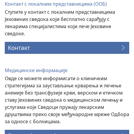
Контакт с локалним представницима (ООБ)
Ступите у контакт с локалним представницима
Јеховиних сведока који бесплатно сарађују с
лекарима специјалистима који лече Јеховине
сведоке.
Контакт
Медицинске информације
Овде се можете информисати о клиничким
стратегијама за заустављање крварења и лечење
анемије без трансфузије крви, верском и етичком
ставу Јеховиних сведока о медицинском лечењу и
услугама које Сведоци пружају лекарским
друштвима преко своје међународне мреже Одбора
за односе с болницама.