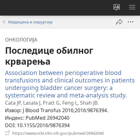
Промени
ПР
језик
МЕ
Медицина и хирургија
сајта
ОНКОЛОГИЈА
Последице обилног
крварења
Association between perioperative blood
transfusions and clinical outcomes in patients
undergoing bladder cancer surgery: a
systematic review and meta-analysis study.
(отв
нов
Cata JP, Lasala J, Pratt G, Feng L, Shah JB.
проз
Извор
‎: J Blood Transfus 2016;2016:9876394.
Индекс
‎: PubMed 26942040
DOI
‎: 10.1155/2016/9876394
(отвара
https://www.ncbi.nlm.nih.gov/pubmed/26942040
нови