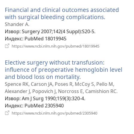
прозор)
Financial and clinical outcomes associated
with surgical bleeding complications.
(отвара
нови
Shander A.
прозор)
Извор
‎: Surgery 2007;142(4 Suppl):S20-5.
Индекс
‎: PubMed 18019945
(отвара
https://www.ncbi.nlm.nih.gov/pubmed/18019945
нови
прозор)
Elective surgery without transfusion:
influence of preoperative hemoglobin level
and blood loss on mortality.
(отвара
нови
Spence RK, Carson JA, Poses R, McCoy S, Pello M,
прозор)
Alexander J, Popovich J, Norcross E, Camishion RC.
Извор
‎: Am J Surg 1990;159(3):320-4.
Индекс
‎: PubMed 2305940
(отвара
https://www.ncbi.nlm.nih.gov/pubmed/2305940
нови
прозор)