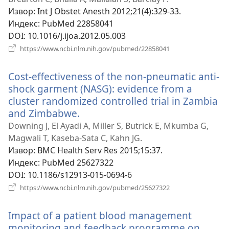
прозор)
Извор
‎: Int J Obstet Anesth 2012;21(4):329-33.
Индекс
‎: PubMed 22858041
DOI
‎: 10.1016/j.ijoa.2012.05.003
(отвара
https://www.ncbi.nlm.nih.gov/pubmed/22858041
нови
прозор)
Cost-effectiveness of the non-pneumatic anti-
shock garment (NASG): evidence from a
cluster randomized controlled trial in Zambia
and Zimbabwe.
(отвара
нови
Downing J, El Ayadi A, Miller S, Butrick E, Mkumba G,
прозор)
Magwali T, Kaseba-Sata C, Kahn JG.
Извор
‎: BMC Health Serv Res 2015;15:37.
Индекс
‎: PubMed 25627322
DOI
‎: 10.1186/s12913-015-0694-6
(отвара
https://www.ncbi.nlm.nih.gov/pubmed/25627322
нови
прозор)
Impact of a patient blood management
monitoring and feedback programme on