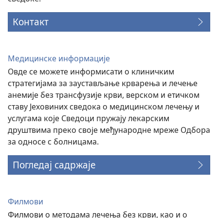
Контакт
Медицинске информације
Овде се можете информисати о клиничким
стратегијама за заустављање крварења и лечење
анемије без трансфузије крви, верском и етичком
ставу Јеховиних сведока о медицинском лечењу и
услугама које Сведоци пружају лекарским
друштвима преко своје међународне мреже Одбора
за односе с болницама.
Погледај садржаје
Филмови
Филмови о методама лечења без крви, као и о