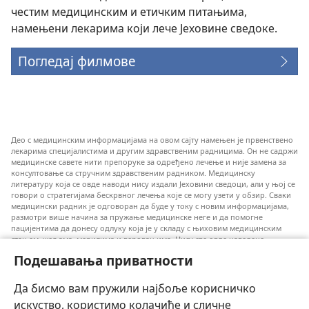
честим медицинским и етичким питањима,
намењени лекарима који лече Јеховине сведоке.
Погледај филмове
Део с медицинским информацијама на овом сајту намењен је првенствено
лекарима специјалистима и другим здравственим радницима. Он не садржи
медицинске савете нити препоруке за одређено лечење и није замена за
консултовање са стручним здравственим радником. Медицинску
литературу која се овде наводи нису издали Јеховини сведоци, али у њој се
говори о стратегијама бескрвног лечења које се могу узети у обзир. Сваки
медицински радник је одговоран да буде у току с новим информацијама,
размотри више начина за пружање медицинске неге и да помогне
пацијентима да донесу одлуку која је у складу с њиховим медицинским
стањем, жељама, мерилима и веровањима. Нису све овде наведене
стратегије примењиве и прихватљиве за све пацијенте.
Подешавања приватности
За пацијенте: Увек се консултујте с вашим лекаром или другим
квалификованим здравственим радником у вези с вашим медицинским
Да бисмо вам пружили најбоље корисничко
стањем и лечењем. Ако сматрате да имате здравствених проблема,
обратите се лекару.
искуство, користимо колачиће и сличне