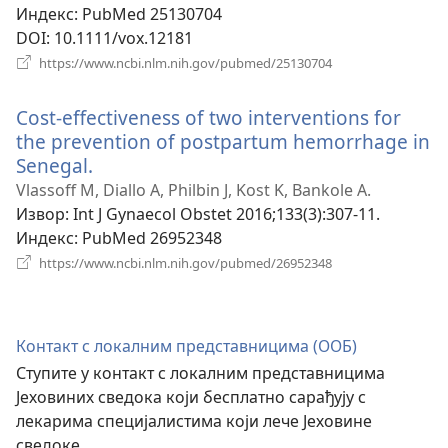
Индекс
‎: PubMed 25130704
DOI
‎: 10.1111/vox.12181
(отвара
https://www.ncbi.nlm.nih.gov/pubmed/25130704
нови
прозор)
Cost-effectiveness of two interventions for
the prevention of postpartum hemorrhage in
Senegal.
(отвара
нови
Vlassoff M, Diallo A, Philbin J, Kost K, Bankole A.
прозор)
Извор
‎: Int J Gynaecol Obstet 2016;133(3):307-11.
Индекс
‎: PubMed 26952348
(отвара
https://www.ncbi.nlm.nih.gov/pubmed/26952348
нови
прозор)
Контакт с локалним представницима (ООБ)
Ступите у контакт с локалним представницима
Јеховиних сведока који бесплатно сарађују с
лекарима специјалистима који лече Јеховине
сведоке.