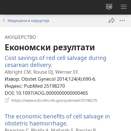
Промени
ПР
језик
МЕ
Медицина и хирургија
сајта
АКУШЕРСТВО
Економски резултати
Cost savings of red cell salvage during
cesarean delivery.
(отвара
нови
Albright CM, Rouse DJ, Werner EF.
прозор)
Извор
‎: Obstet Gynecol 2014;124(4):690-6.
Индекс
‎: PubMed 25198270
DOI
‎: 10.1097/AOG.0000000000000465
(отвара
https://www.ncbi.nlm.nih.gov/pubmed/25198270
нови
прозор)
The economic benefits of cell salvage in
obstetric haemorrhage.
(отвара
нови
Brearton C, Bhalla A, Mallaiah S, Barclay P.