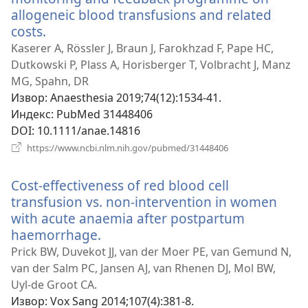
allogeneic blood transfusions and related
costs.
(отвара
нови
Kaserer A, Rössler J, Braun J, Farokhzad F, Pape HC,
прозор)
Dutkowski P, Plass A, Horisberger T, Volbracht J, Manz
MG, Spahn, DR
Извор
‎: Anaesthesia 2019;74(12):1534-41.
Индекс
‎: PubMed 31448406
DOI
‎: 10.1111/anae.14816
(отвара
https://www.ncbi.nlm.nih.gov/pubmed/31448406
нови
прозор)
Cost-effectiveness of red blood cell
transfusion vs. non-intervention in women
with acute anaemia after postpartum
haemorrhage.
(отвара
нови
Prick BW, Duvekot JJ, van der Moer PE, van Gemund N,
прозор)
van der Salm PC, Jansen AJ, van Rhenen DJ, Mol BW,
Uyl-de Groot CA.
Извор
‎: Vox Sang 2014;107(4):381-8.