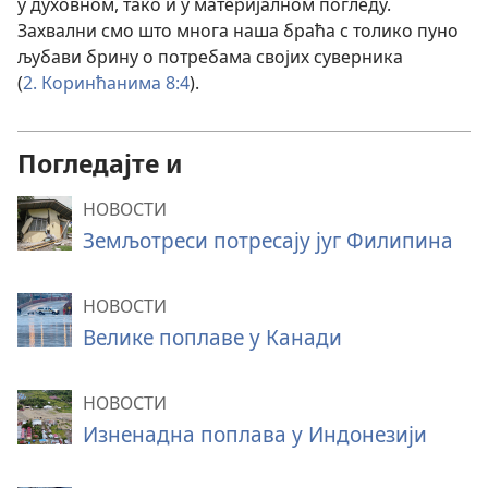
у духовном, тако и у материјалном погледу.
Захвални смо што многа наша браћа с толико пуно
љубави брину о потребама својих суверника
(
2. Коринћанима 8:4
).
Погледајте и
НОВОСТИ
Земљотреси потресају југ Филипина
НОВОСТИ
Велике поплаве у Канади
НОВОСТИ
Изненадна поплава у Индонезији