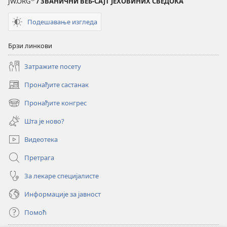
JW.ORG
/ ЗВАНИЧНИ ВЕБ-САЈТ ЈЕХОВИНИХ СВЕДОКА
Подешавање изгледа
Брзи линкови
Затражите посету
Пронађите састанак
(отвара
нови
Пронађите конгрес
(отвара
прозор)
нови
Шта је ново?
прозор)
Видеотека
Претрага
За лекаре специјалисте
Информације за јавност
Помоћ