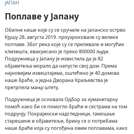
ЈАПАН
Поплаве у Јапану
Обилне кише које су се сручиле на јапанско острво
Кјушу 28. августа 2019. проузроковале су велике
поплаве. Због река које су се преливале и могућих
клизишта, евакуисано је преко 800000 људи.
Подружница у Јапану је известила да је 82
објавитеља морало да напусти свој дом. Према
најновијим извештајима, оштећено је 40 домова
наше браће, а једна Дворана Краљевства је
претрпела мању штету.
Подружница је основала Одбор за хуманитарну
помоћ како би се помогло браћи и сестрама на том
подручју. Покрајински надгледници, тамошње
старешине и објавитељи, брину се о потребама
наше браће која су погођена овим поплавама, како