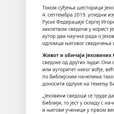
Током суђења шесторици Јехо
4. септембра 2019. угледни и
Руске Федерације Сергеј Игор
заклетвом сведочи у корист Ј
аутор два научна рада о Јехо
одломци његовог сведочења 
Живот и обичаји Јеховиних 
сведоке од других људи: Они 
или ауторитет неког вође, већ 
по библијским начелима тако
доносити одлуке на темељу Би
„Јеховини сведоци се труде да
Библији, то јест у складу с н
и његови ученици у првом ве