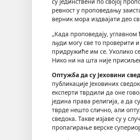
су јединствени по својој про
ревност у проповедању заиста
верник мора издвајати део с
„Када проповедају, углавном ћ
људи могу све то проверити и 
придружиће им се. Уколико се
Нико ни на шта није присиљен
Оптужба да су Јеховини све
публикације Јеховиних сведо
експерти тврдили да оне гово
једина права религија, а да с
тврде нешто слично, али опту
сведока. Такве изјаве су у сл
пропагирање верске суперио