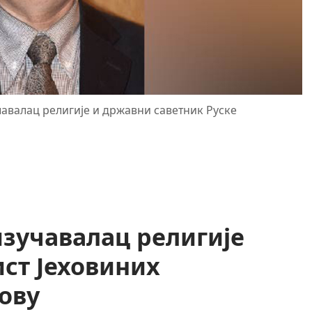
авалац религије и државни саветник Руске
изучавалац религије
ист Јеховиних
тову