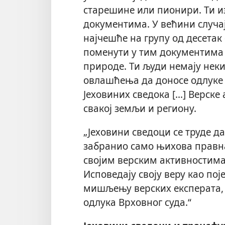
старешине или пионири. Ти из
документима. У већини случај
најчешће на групу од десетак 
поменути у тим документима 
природе. Ти људи немају неки
овлашћења да доносе одлуке к
Јеховиних сведока [...] Верске
свакој земљи и региону.
„Јеховини сведоци се труде да
забранио само њихова правна 
својим верским активностима 
Исповедају своју веру као п
мишљењу верских експерата,
одлука Врховног суда.“