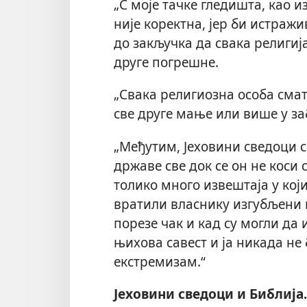
„С моје тачке гледишта, као и
није коректна, јер би истраж
до закључка да свака религија 
друге погрешне.
„Свака религиозна особа смат
све друге мање или више у за
„Међутим, Јеховини сведоци с
државе све док се он не коси 
толико много извештаја у кој
вратили власнику изгубљени 
порезе чак и кад су могли да 
њихова савест и ја никада не
екстремизам.“
Јеховини сведоци и Библија.