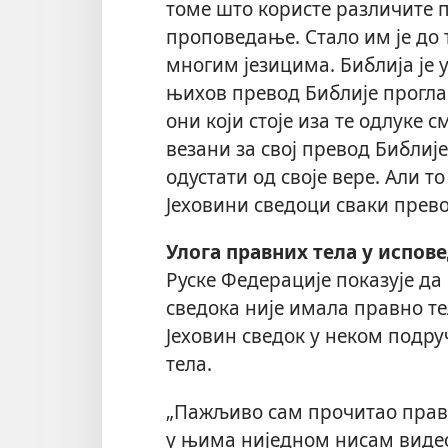
томе што користе различите 
проповедање. Стало им је до 
многим језицима. Библија је
њихов превод Библије проглаш
они који стоје иза те одлуке 
везани за свој превод Библије
одустати од своје вере. Али т
Јеховини сведоци сваки прево
Улога правних тела у испов
Руске Федерације показује да 
сведока није имала правно тело
Јеховин сведок у неком подру
тела.
„Пажљиво сам прочитао прав
у њима ниједном нисам виде