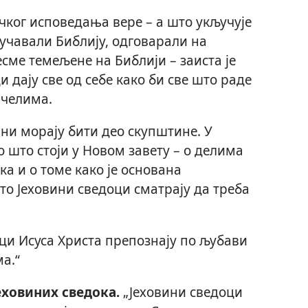
чког исповедања вере – а што укључује
оучавали Библију, одговарали на
сме темељене на Библији – заиста је
 дају све од себе како би све што раде
ачелима.
ни морају бити део скупштине. У
о што стоји у Новом завету – о делима
ка и о томе како је основана
ато Јеховини сведоци сматрају да треба
ци Исуса Христа препознају по љубави
а.“
еховиних сведока.
„Јеховини сведоци