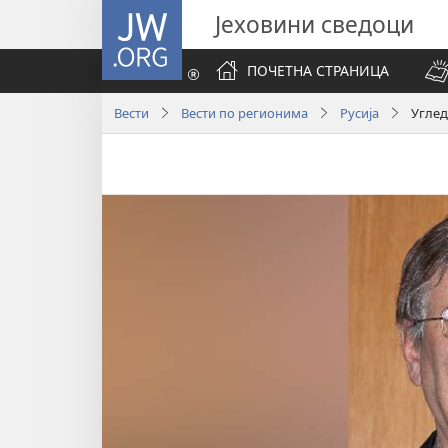
JW.ORG
Јеховини сведоци
ПОЧЕТНА СТРАНИЦА
Вести
Вести по регионима
Русија
Углед