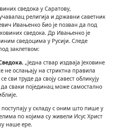
виних сведока у Саратову,
зучавалац религија и државни саветник
евич Ивањенко био је позван да под
еховиних сведока. Др Ивањенко је
виним сведоцима у Русији. Следе
под заклетвом:
Сведока.
„Једна ствар издваја Јеховине
се не ослањају на стриктна правила
се сви труде да своју савест обликују
 да сваки појединац може самостално
блије.
 поступају у складу с оним што пише у
ачелима по којима су живели Исус Христ
ку наше ере.