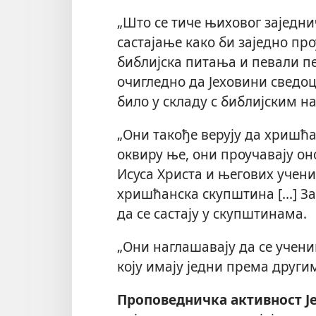
„Што се тиче њиховог заједни
састајање како би заједно пр
библијска питања и певали пе
очигледно да Јеховини сведоци
било у складу с библијским н
„Они такође верују да хришћа
оквиру ње, они проучавају он
Исуса Христа и његових учени
хришћанска скупштина [...] З
да се састају у скупштинама.
„Они наглашавају да се учени
коју имају једни према другим
Проповедничка активност Ј