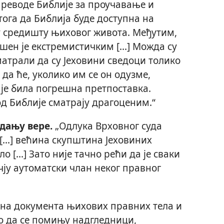
преводе Библије за проучавање и
тога да Библија буде доступна на
 у средишту њиховог живота. Међутим,
ен је екстремистичким [...] Можда су
сматрали да су Јеховини сведоци толико
 да ће, уколико им се он одузме,
о је била погрешна претпоставка.
д Библије сматрају драгоценим.“
едању вере.
„Одлука Врховног суда
[...] већина скупштина Јеховиних
 [...] Зато није тачно рећи да је сваки
чју аутоматски члан неког правног
на документа њихових правних тела и
о да се помињу надгледници,