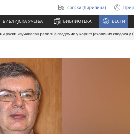
српски (ћирилица)
Приј
Изабери
(от
језик
но
БИБЛИЈСКА УЧЕЊА
БИБЛИОТЕКА
ВЕСТИ
про
ни руски изучавалац религије сведочио у корист Јеховиних сведока у 