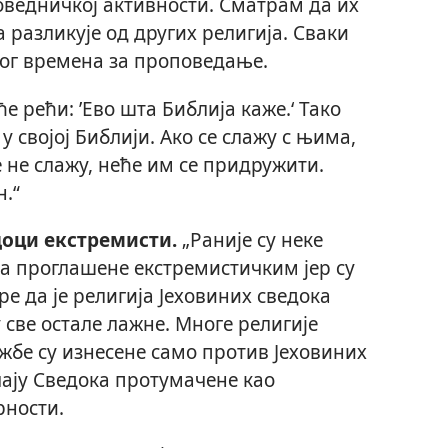
поведничкој активности. Сматрам да их
 разликује од других религија. Сваки
вог времена за проповедање.
е рећи: ’Ево шта Библија каже.‘ Тако
у својој Библији. Ако се слажу с њима,
 не слажу, неће им се придружити.
.“
доци екстремисти.
„Раније су неке
ка проглашене екстремистичким јер су
ре да је религија Јеховиних сведока
у све остале лажне. Многе религије
жбе су изнесене само против Јеховиних
учају Сведока протумачене као
рности.