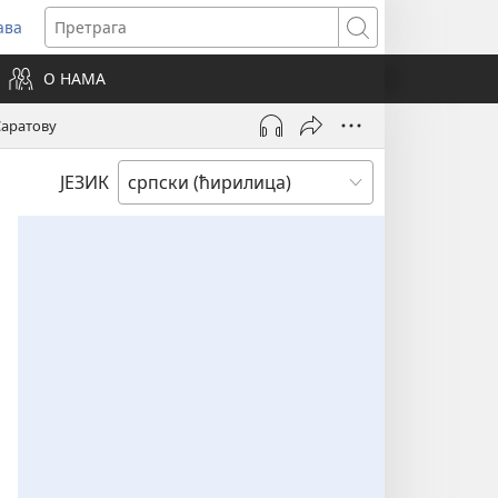
ава
вара
Претрага
ви
О НАМА
зор)
Саратову
ЈЕЗИК