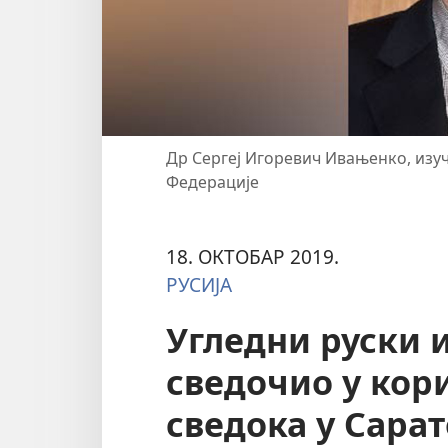
Др Сергеј Игоревич Ивањенко, изуч
Федерације
18. ОКТОБАР 2019.
РУСИЈА
Угледни руски 
сведочио у кор
сведока у Сара