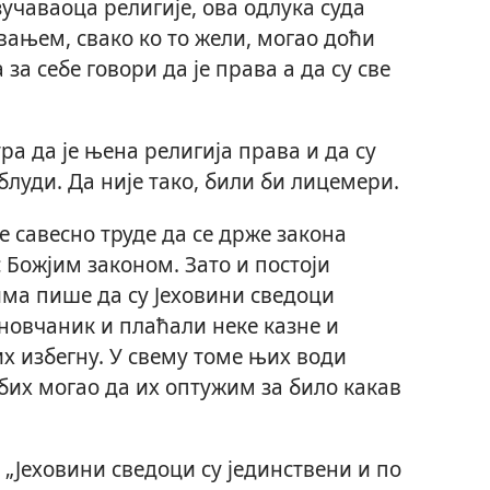
зучаваоца религије, ова одлука суда
ивањем, свако ко то жели, могао доћи
за себе говори да је права а да су све
ра да је њена религија права и да су
блуди. Да није тако, били би лицемери.
е савесно труде да се држе закона
с Божјим законом. Зато и постоји
има пише да су Јеховини сведоци
новчаник и плаћали неке казне и
их избегну. У свему томе њих води
 бих могао да их оптужим за било какав
„Јеховини сведоци су јединствени и по