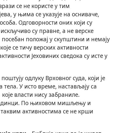
рази се не користе у тим
ева, у њима се указује на осниваче,
особа. Одговорности оних који су
искључиво су правне, а не верске
 посебан положај у скупштини и немају
оје се тичу верских активности
 активности Јеховиних сведока су исте у
 поштују одлуку Врховног суда, који је
тела. У исто време, настављају са
које власти нису забраниле.
ојединци. По њиховом мишљењу и
 таквим активностима се не крши