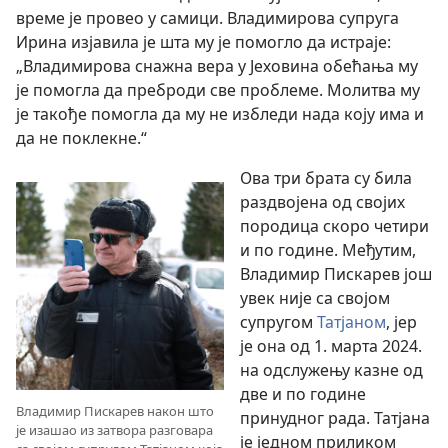
време је провео у самици. Владимирова супруга
Ирина изјавила је шта му је помогло да истраје:
„Владимирова снажна вера у Јеховина обећања му
је помогла да преброди све проблеме. Молитва му
је такође помогла да му не избледи нада коју има и
да не поклекне.“
Ова три брата су била
раздвојена од својих
породица скоро четири
и по године. Међутим,
Владимир Пискарев још
увек није са својом
супругом
Татјаном
, јер
је она од 1. марта 2024.
на одслужењу казне од
две и по године
Владимир Пискарев након што
принудног рада. Татјана
је изашао из затвора разговара
је једном приликом