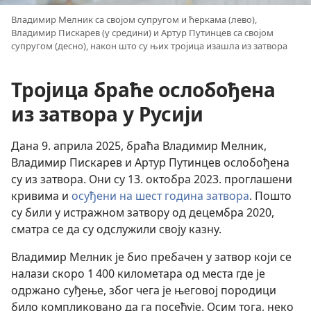
Владимир Мелник са својом супругом и ћеркама (лево),
Владимир Пискарев (у средини) и Артур Путинцев са својом
супругом (десно), након што су њих тројица изашла из затвора
Тројица браће ослобођена
из затвора у Русији
Дана 9. априла 2025, браћа Владимир Мелник,
Владимир Пискарев и Артур Путинцев ослобођена
су из затвора. Они су 13. октобра 2023. проглашени
кривима и
осуђени на шест година затвора
. Пошто
су били у истражном затвору од децембра 2020,
сматра се да су одслужили своју казну.
Владимир Мелник је био пребачен у затвор који се
налази скоро 1 400 километара од места где је
одржано суђење, због чега је његовој породици
било компликовано да га посећује. Осим тога, неко