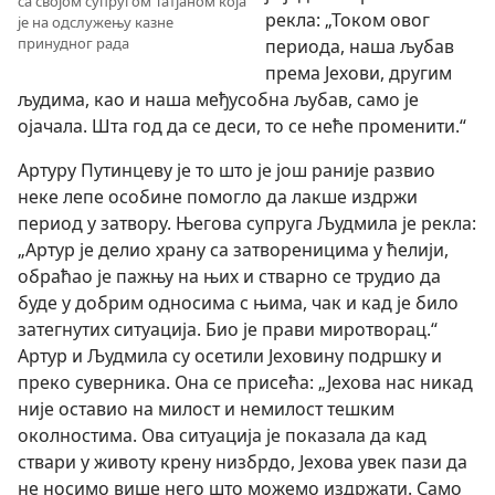
са својом супругом Татјаном која
рекла: „Током овог
је на одслужењу казне
принудног рада
периода, наша љубав
према Јехови, другим
људима, као и наша међусобна љубав, само је
ојачала. Шта год да се деси, то се неће променити.“
Артуру Путинцеву је то што је још раније развио
неке лепе особине помогло да лакше издржи
период у затвору. Његова супруга Људмила је рекла:
„Артур је делио храну са затвореницима у ћелији,
обраћао je пажњу на њих и стварно се трудио да
буде у добрим односима с њима, чак и кад је било
затегнутих ситуација. Био је прави миротворац.“
Артур и Људмила су осетили Јеховину подршку и
преко суверника. Она се присећа: „Јехова нас никад
није оставио на милост и немилост тешким
околностима. Ова ситуација је показала да кад
ствари у животу крену низбрдо, Јехова увек пази да
не носимо више него што можемо издржати. Само