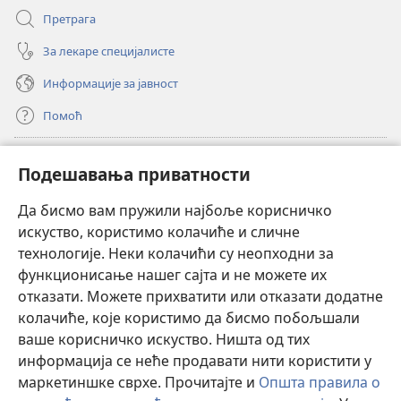
Претрага
За лекаре специјалисте
Информације за јавност
Помоћ
Прилози
(отвара
Подешавања приватности
нови
прозор)
Да бисмо вам пружили најбоље корисничко
ОНЛАЈН БИБЛИОТЕКА Watchtower
(отвара
искуство, користимо колачиће и сличне
нови
®
JW Hub
технологије. Неки колачићи су неопходни за
прозор)
(отвара
функционисање нашег сајта и не можете их
нови
®
JW Library
прозор)
отказати. Можете прихватити или отказати додатне
колачиће, које користимо да бисмо побољшали
®
Watchtower Library
ваше корисничко искуство. Ништа од тих
информација се неће продавати нити користити у
маркетиншке сврхе. Прочитајте и
Општа правила о