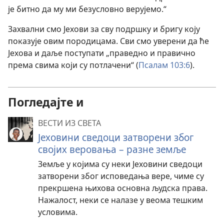
је битно да му ми безусловно верујемо.“
Захвални смо Јехови за сву подршку и бригу коју
показује овим породицама. Сви смо уверени да ће
Јехова и даље поступати „праведно и правично
према свима који су потлачени“ (
Псалам 103:6
).
Погледајте и
ВЕСТИ ИЗ СВЕТА
Јеховини сведоци затворени због
својих веровања – разне земље
Земље у којима су неки Јеховини сведоци
затворени због исповедања вере, чиме су
прекршена њихова основна људска права.
Нажалост, неки се налазе у веома тешким
условима.