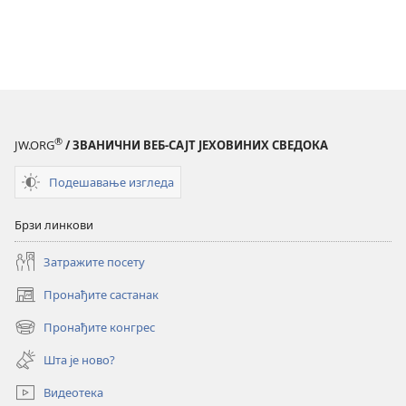
®
JW.ORG
/ ЗВАНИЧНИ ВЕБ-САЈТ ЈЕХОВИНИХ СВЕДОКА
Подешавање изгледа
Брзи линкови
Затражите посету
Пронађите састанак
(отвара
нови
Пронађите конгрес
(отвара
прозор)
нови
Шта је ново?
прозор)
Видеотека