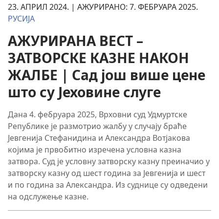
23. АПРИЛ 2024. | АЖУРИРАНО: 7. ФЕБРУАРА 2025.
РУСИЈА
АЖУРИРАНА ВЕСТ –
ЗАТВОРСКЕ КАЗНЕ НАКОН
ЖАЛБЕ | Сад још више цене
што су Јеховине слуге
Дана 4. фебруара 2025, Врховни суд Удмуртске
Републике је размотрио жалбу у случају браће
Јевгенија Стефанидина и Александра Вотјакова
којима је првобитно изречена условна казна
затвора. Суд је условну затворску казну преиначио у
затворску казну од шест година за Јевгенија и шест
и по година за Александра. Из суднице су одведени
на одслужење казне.