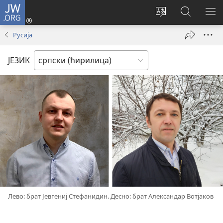
JW.ORG
Пријава
(отвара
Промени
Претрага
ПР
нови
језик
сајта
МЕ
Русија
прозор)
сајта
JW.ORG
ЈЕЗИК
Лево: брат Јевгениј Стефанидин. Десно: брат Александар Вотјаков