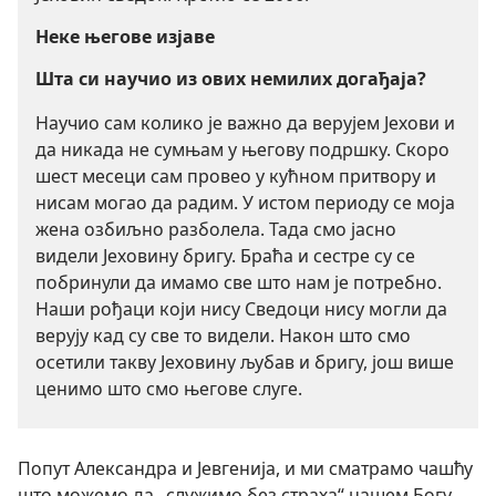
Неке његове изјаве
Шта си научио из ових немилих догађаја?
Научио сам колико је важно да верујем Јехови и
да никада не сумњам у његову подршку. Скоро
шест месеци сам провео у кућном притвору и
нисам могао да радим. У истом периоду се моја
жена озбиљно разболела. Тада смо јасно
видели Јеховину бригу. Браћа и сестре су се
побринули да имамо све што нам је потребно.
Наши рођаци који нису Сведоци нису могли да
верују кад су све то видели. Након што смо
осетили такву Јеховину љубав и бригу, још више
ценимо што смо његове слуге.
Попут Александра и Јевгенија, и ми сматрамо чашћу
што можемо да „служимо без страха“ нашем Богу