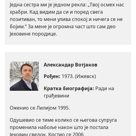
Једна сестра ми је једном рекла: „Твој осмех нас
храбри. Кад видим да си и поред свега
позитиван, то мени улива спокој и ничега се не
бојим.“ За мене је огромна част што сам део
Јеховине породице.
Александар Вотјаков
Рођен:
1973. (Ижевск)
Кратка биографија:
Ради на
грађевини
Оженио се Лилијом 1995.
Одушевио се тиме колико се његова супруга
променила набоље након што је постала
Јеховин сведок. Крстио се 2006.