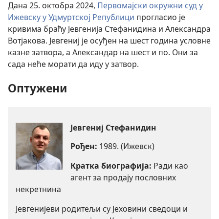
Дана 25. октобра 2024,
Первомајски окружни суд у
Ижевску у Удмуртској Републици
прогласио је
кривима браћу Јевгенија Стефанидина и Александра
Вотјакова. Јевгениј је осуђен на шест година условне
казне затвора, а Александар на шест и по. Они за
сада неће морати да иду у затвор.
Оптужени
Јевгениј Стефанидин
Рођен:
1989. (Ижевск)
Кратка биографија:
Ради као
агент за продају пословних
некретнина
Јевгенијеви родитељи су Јеховини сведоци и