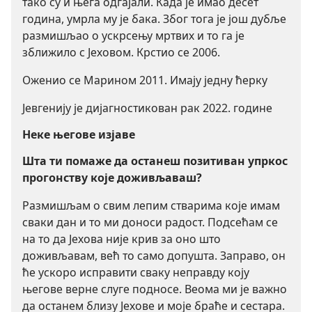
тако су и њега одгајали. Када је имао десет
година, умрла му је бака. Због тога је још дубље
размишљао о ускрсењу мртвих и то га је
зближило с Јеховом. Крстио се 2006.
Оженио се Марином 2011. Имају једну ћерку
Јевгенију је дијагностикован рак 2022. године
Неке његове изјаве
Шта ти помаже да останеш позитиван упркос
прогонству које доживљаваш?
Размишљам о свим лепим стварима које имам
сваки дан и то ми доноси радост. Подсећам се
на то да Јехова није крив за оно што
доживљавам, већ то само допушта. Заправо, он
ће ускоро исправити сваку неправду коју
његове верне слуге подносе. Веома ми је важно
да останем близу Јехове и моје браће и сестара.