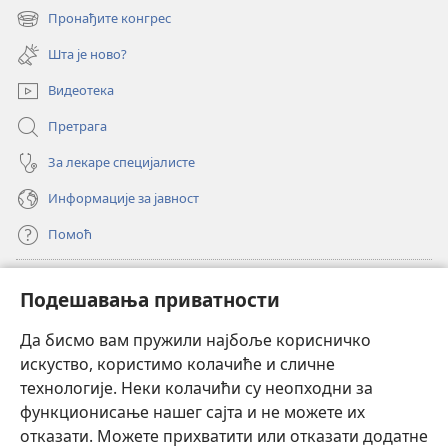
нови
Пронађите конгрес
(отвара
прозор)
нови
Шта је ново?
прозор)
Видеотека
Претрага
За лекаре специјалисте
Информације за јавност
Помоћ
Прилози
(отвара
Подешавања приватности
нови
прозор)
Да бисмо вам пружили најбоље корисничко
ОНЛАЈН БИБЛИОТЕКА Watchtower
(отвара
искуство, користимо колачиће и сличне
нови
®
JW Hub
технологије. Неки колачићи су неопходни за
прозор)
(отвара
функционисање нашег сајта и не можете их
нови
®
JW Library
прозор)
отказати. Можете прихватити или отказати додатне