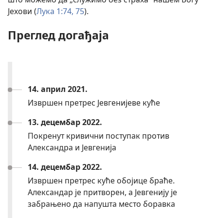
Јехови (
Лука 1:74, 75
).
Преглед догађаја
14. април 2021.
Извршен претрес Јевгенијеве куће
13. децембар 2022.
Покренут кривични поступак против
Александра и Јевгенија
14. децембар 2022.
Извршен претрес куће обојице браће.
Александар је притворен, а Јевгенију је
забрањено да напушта место боравка