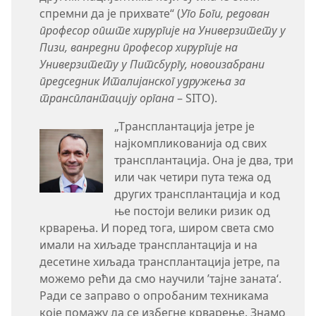
спремни да је прихвате“ (
Уго Боги, редован
професор опште хирургије на Универзитету у
Пизи, ванредни професор хирургије на
Универзитету у Питсбургу, новоизабрани
председник Италијанског удружења за
трансплантацију органа
– SITO).
„Трансплантација јетре је
најкомпликованија од свих
трансплантација. Она је два, три
или чак четири пута тежа од
других трансплантација и код
ње постоји велики ризик од
крварења. И поред тога, широм света смо
имали на хиљаде трансплантација и на
десетине хиљада трансплантација јетре, па
можемо рећи да смо научили ’тајне заната‘.
Ради се заправо о опробаним техникама
које помажу да се избегне крварење. Знамо