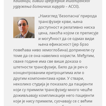
Катанији, бивши председник Италијанског
удружења болничких хирурга
– ACOI).
„Наизглед ’безопасна‘ природа
трансфузије крви, њена
доступност и релативно ниска
цена, лакоћа којом се преписује
и могућност да се одмах види
њена ефикасност (јер брзо
повећава ниво хемоглобина) допринели су
томе да се она навелико користи. Међутим,
сваке године има све више доказа о
штетности трансфузије, било да је реч о
концентрованим еритроцитима или о
другим компонентама крви. У ствари,
неколико студија је показало да пацијенти
који су примили трансфузију много чешће
доживљавају компликације него пацијенти
који је нису примили, суочавају се с већим