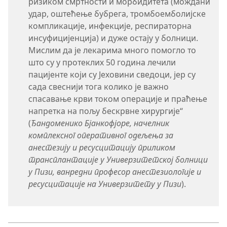
ризиком смртности и морбидитета (мождани
удар, оштећење бубрега, тромбоемболијске
компликације, инфекције, респираторна
инсуфицијенција) и дуже остају у болници.
Мислим да је лекарима много помогло то
што су у протеклих 50 година лечили
пацијенте који су Јеховини сведоци, јер су
сада свеснији тога колико је важно
спасавање крви током операције и праћење
напретка на пољу бескрвне хирургије“
(
Ђандоменико Бјанкофјоре, начелник
комплексног оперативног одељења за
анестезију и ресусцитацију приликом
трансплантације у Универзитетској болници
у Пизи, ванредни професор анестезиологије и
ресусцитације на Универзитету у Пизи
).