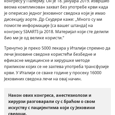
конгресу у Палерму. Он је 18. јануара 2019. извршио
веома компликован захват без употребе крви када
је оперисао једног Јеховиног сведока који је имао
дисекцију аорте. Др Скудери каже: „Много су ми
помогле информације [са вашег штанда] на
конгресу SIAARTI-ја 2018. Материјал који сте делили
био ми је од велике користи.“
Тренутно је преко 5000 лекара у Италији спремно да
лечи Јеховине сведоке користећи безбедне и
ефикасне медицинске и хируршке методе
приликом којих се не захтева употреба трансфузије
крви. У Италији се сваке године у просеку 16000
Јеховиних сведока лечи на овај начин.
Након ових конгреса, анестезиолози и
хирурзи разговарали су с браћом о свом
искуству с пацијентима који су Јеховини
сведоци.