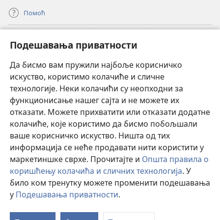
Помоћ
Прилози
(отвара
Подешавања приватности
нови
прозор)
Да бисмо вам пружили најбоље корисничко
ОНЛАЈН БИБЛИОТЕКА Watchtower
(отвара
искуство, користимо колачиће и сличне
нови
®
JW Hub
технологије. Неки колачићи су неопходни за
прозор)
(отвара
функционисање нашег сајта и не можете их
нови
®
JW Library
прозор)
отказати. Можете прихватити или отказати додатне
колачиће, које користимо да бисмо побољшали
®
Watchtower Library
ваше корисничко искуство. Ништа од тих
информација се неће продавати нити користити у
маркетиншке сврхе. Прочитајте и
Општа правила о
коришћењу колачића и сличних технологија
. У
Copyright
© 2026 Watch Tower Bible and Tract Society of Pennsylvania.
било ком тренутку можете променити подешавања
ПРАВИЛА КОРИШЋЕЊА
|
ПРИВАТНОСТ
|
ПОДЕШАВАЊЕ
у
Подешавања приватности
.
ПРИВАТНОСТИ