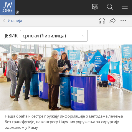
JW.ORG
Пријава
(отвара
Промени
Претрага
ПР
нови
језик
сајта
МЕ
Италија
прозор)
сајта
JW.ORG
ЈЕЗИК
Наша браћа и сестре пружају информације о методама лечења
без трансфузије, на конгресу Научних удружења за хирургију
одржаном у Риму