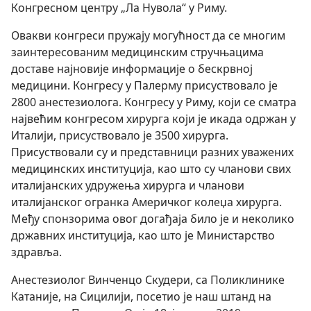
Конгресном центру „Ла Нувола“ у Риму.
Овакви конгреси пружају могућност да се многим
заинтересованим медицинским стручњацима
доставе најновије информације о бескрвној
медицини. Конгресу у Палерму присуствовало је
2800 анестезиолога. Конгресу у Риму, који се сматра
највећим конгресом хирурга који је икада одржан у
Италији, присуствовало је 3500 хирурга.
Присуствовали су и представници разних уважених
медицинских институција, као што су чланови свих
италијанских удружења хирурга и чланови
италијанског огранка Америчког колеџа хирурга.
Међу спонзорима овог догађаја било је и неколико
државних институција, као што је Министарство
здравља.
Анестезиолог Винченцо Скудери, са Поликлинике
Катаније, на Сицилији, посетио је наш штанд на