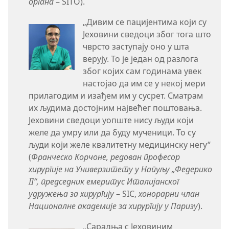
органа
– SITO).
„Дивим се пацијентима који су
Јеховини сведоци због тога што
чврсто заступају оно у шта
верују. То је један од разлога
због којих сам годинама увек
настојао да им се у некој мери
прилагодим и изађем им у сусрет. Сматрам
их људима достојним највећег поштовања.
Јеховини сведоци уопште нису људи који
желе да умру или да буду мученици. То су
људи који желе квалитетну медицинску негу“
(
Франческо Корчоне, редован професор
хирургије на Универзитету у Напуљу „Федерико
II“, председник емеритус Италијанског
удружења за хирургију
– SIC,
хонорарни члан
Националне академије за хирургију у Паризу
).
„Сарадња с Јеховиним