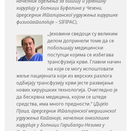
начелник одељења за општу и ургентну
хирургију у болници Буфалина у Чезени,
председник Италијанског удружења хируршке
физиопатологије
– SIFIPAC).
„Јеховини сведоци су великим
делом допринели томе да се
побољшају медицински
поступци којима се избегава
трансфузија крви. Главни начин
на који се могу испоштовати
жеље пацијената који из верских разлога
одбијају трансфузију крви јесте развијање
нових хируршких технологија. Очигледно је
да бескрвна медицина, којом се штеде
средства, има много предности.“ (
Дијего
Пјаца, председник Италијанског медицинског
удружења Катаније, начелник онколошке
хирургије у болници Гарибалди-Незима у