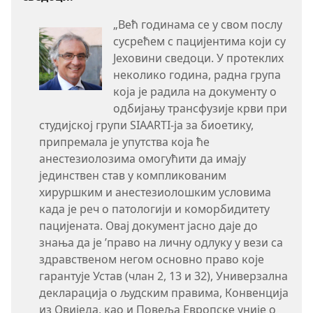
„Већ годинама се у свом послу
сусрећем с пацијентима који су
Јеховини сведоци. У протеклих
неколико година, радна група
која је радила на документу о
одбијању трансфузије крви при
студијској групи SIAARTI-ја за биоетику,
припремала је упутства која ће
анестезиолозима омогућити да имају
јединствен став у компликованим
хируршким и анестезиолошким условима
када је реч о патологији и коморбидитету
пацијената. Овај документ јасно даје до
знања да је ’право на личну одлуку у вези са
здравственом негом основно право које
гарантује Устав (члан 2, 13 и 32), Универзална
декларација о људским правима, Конвенција
из Овиједа, као и Повеља Европске уније о