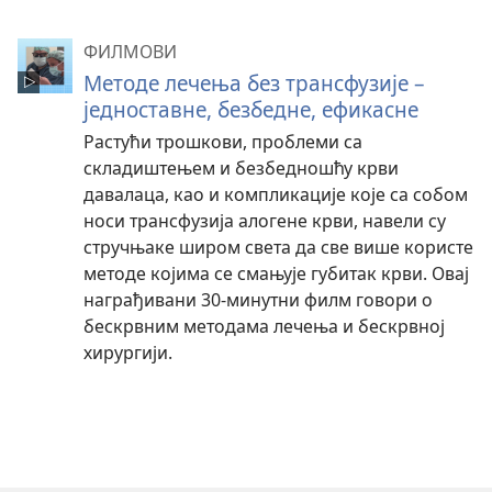
ФИЛМОВИ
Методе лечења без трансфузије –
једноставне, безбедне, ефикасне
Растући трошкови, проблеми са
складиштењем и безбедношћу крви
давалаца, као и компликације које са собом
носи трансфузија алогене крви, навели су
стручњаке широм света да све више користе
методе којима се смањује губитак крви. Овај
награђивани 30-минутни филм говори о
бескрвним методама лечења и бескрвној
хирургији.