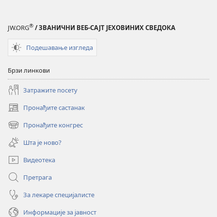
®
JW.ORG
/ ЗВАНИЧНИ ВЕБ-САЈТ ЈЕХОВИНИХ СВЕДОКА
Подешавање изгледа
Брзи линкови
Затражите посету
Пронађите састанак
(отвара
нови
Пронађите конгрес
(отвара
прозор)
нови
Шта је ново?
прозор)
Видеотека
Претрага
За лекаре специјалисте
Информације за јавност