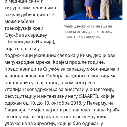
о медицинским и
хируршким решењима
захваљујући којима се
може избећи
Медицински стручњаци на
трансфузија крви.
нашем штанду на конгресу
Служба за сарадњу
SIAARTI-ја у Палерму
с болницама (Италија),
која се налази у
подружници Јеховиних сведока у Риму, део је ове
међународне мреже. Крајем прошле године,
представници те Службе за сарадњу с болницама и
чланови локалног Одбора за односе с болницама
поставили су свој штанд током конгреса
Италијанског удружења за анестезију, аналгезију,
ресусцитацију и интензивну негу (SIAARTI), који је
одржан од 10. до 13. октобра 2018. у Палерму, на
Сицилији. Чим је овај конгрес завршен, наша браћа
су поставила свој штанд на конгресу Научних
удружења за хирургију, који је био одржан у