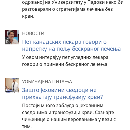
одржаној на Универзитету у Падови како би
разговарали о стратегијама лечења без
крви.
НОВОСТИ
Пет канадских лекара говори о
напретку на пољу бескрвног лечења
У овом интервјуу пет угледних лекара
говори о примени бескрвног лечења.
УОБИЧАЈЕНА ПИТАЊА
Зашто Јеховини сведоци не
прихватају трансфузију крви?
Постоји много заблуда о Јеховиним
сведоцима и трансфузији крви. Сазнајте
чињенице о нашим веровањима у вези с
тим.