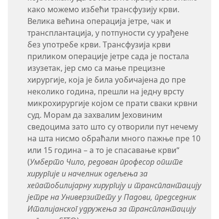
како можемо избећи трансфузију крви.
Велика већина операција јетре, чак и
трансплантација, у потпуности су урађене
без употребе крви. Трансфузија крви
приликом операције јетре сада је постала
изузетак, јер смо са мање прецизне
хирургије, која је била уобичајена до пре
неколико година, прешли на једну врсту
микрохирургије којом се прати сваки крвни
суд. Морам да захвалим Јеховиним
сведоцима зато што су отворили пут нечему
на шта нисмо обраћали много пажње пре 10
или 15 година – а то је спасавање крви“
(
Умберто Чило, редован професор опште
хирургије и начелник одељења за
хепатобилијарну хирургију и трансплантацију
јетре на Универзитету у Падови, председник
Италијанског удружења за трансплантацију