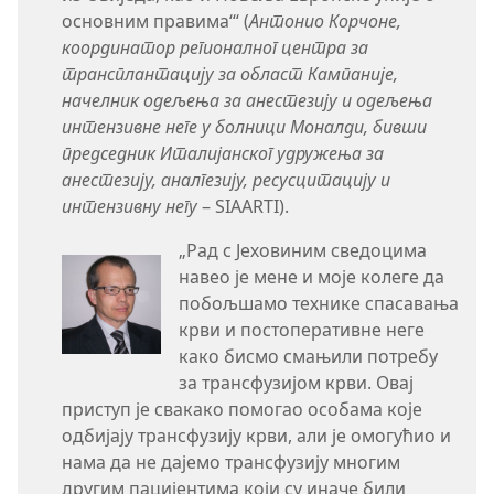
основним правима‘“ (
Антонио Корчоне,
координатор регионалног центра за
трансплантацију за област Кампаније,
начелник одељења за анестезију и одељења
интензивне неге у болници Моналди, бивши
председник Италијанског удружења за
анестезију, аналгезију, ресусцитацију и
интензивну негу
– SIAARTI).
„Рад с Јеховиним сведоцима
навео је мене и моје колеге да
побољшамо технике спасавања
крви и постоперативне неге
како бисмо смањили потребу
за трансфузијом крви. Овај
приступ је свакако помогао особама које
одбијају трансфузију крви, али је омогућио и
нама да не дајемо трансфузију многим
другим пацијентима који су иначе били