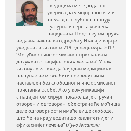
сведоцима ме је додатно
уверила да у мојој професији
треба да се дубоко поштују
културна и верска уверења
пацијената. Подршку ми пружа
недавна законска одредба у Италији која је
уведена са законом 219 од децембра 2017,
’Могућност информисаног пристанка и
документ о пацијентовим жељама‘. У том
закону се истиче да ’ниједан медицински
поступак не може бити покренут нити
настављен без слободног и информисаног
пристанка особе‘. Ако у комуникацији
с пацијентом хирург покаже да је стручан,
отворен и одговоран, обе стране ће моћи да
деле одговорност и имаће више слободе,
што ће на крају водити до квалитетнијег и
ефикаснијег лечења“ (
Лука Ансалони,