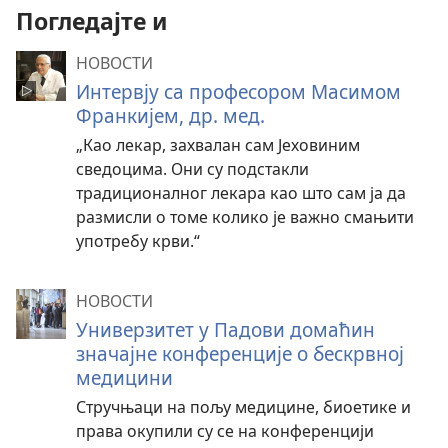
Погледајте и
НОВОСТИ
Интервју са професором Масимом
Франкијем, др. мед.
„Као лекар, захвалан сам Јеховиним
сведоцима. Они су подстакли
традиционалног лекара као што сам ја да
размисли о томе колико је важно смањити
употребу крви.“
НОВОСТИ
Универзитет у Падови домаћин
значајне конференције о бескрвној
медицини
Стручњаци на пољу медицине, биоетике и
права окупили су се на конференцији