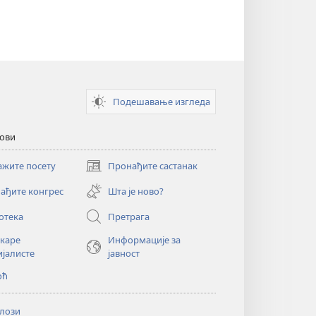
Подешавање изгледа
кови
ажите посету
Пронађите састанак
(отвара
нови
ађите конгрес
Шта је ново?
прозор)
отека
Претрага
екаре
Информације за
ијалисте
јавност
оћ
лози