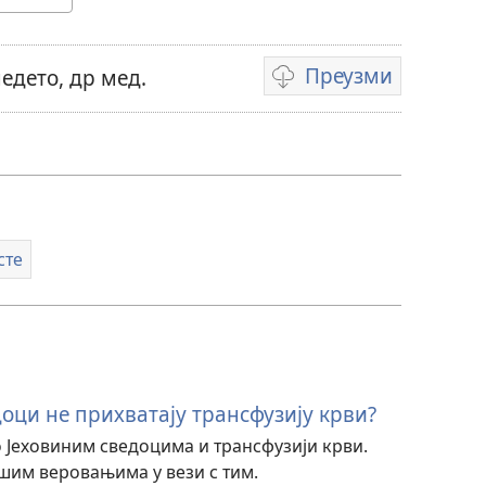
Преузми
едето, др мед.
Формати
за
преузимање
видео-
садржаја
сте
оци не прихватају трансфузију крви?
о Јеховиним сведоцима и трансфузији крви.
шим веровањима у вези с тим.