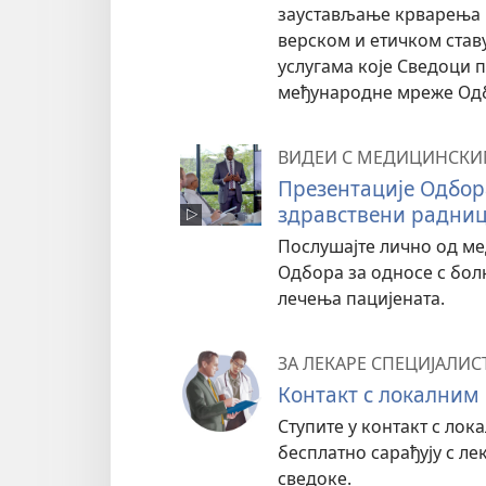
заустављање крварења и
верском и етичком став
услугама које Сведоци 
међународне мреже Одб
ВИДЕИ С МЕДИЦИНСК
Презентације Одбор
здравствени радни
Послушајте лично од ме
Одбора за односе с бо
лечења пацијената.
ЗА ЛЕКАРЕ СПЕЦИЈАЛИС
Контакт с локалним
Ступите у контакт с ло
бесплатно сарађују с ле
сведоке.