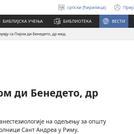
српски (ћирилица)
Приј
Изабери
(от
језик
но
БИБЛИЈСКА УЧЕЊА
БИБЛИОТЕКА
ВЕСТИ
про
рвју са Пијом ди Бенедето, др мед.
ом ди Бенедето, др
 анестезиологије на одељењу за општу
болници Сант Андреа у Риму.