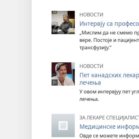
НОВОСТИ
Интервју са профес
„Мислим да не смемо пр
вере. Постоје и пацијен
трансфузију.“
НОВОСТИ
Пет канадских лекар
лечења
У овом интервјуу пет у
лечења.
ЗА ЛЕКАРЕ СПЕЦИЈАЛИС
Медицинске информ
Овде се можете информи