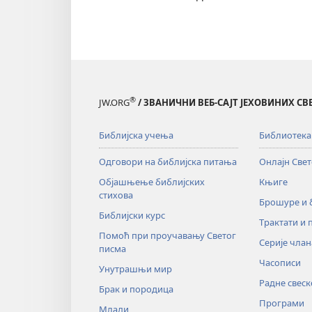
®
JW.ORG
/ ЗВАНИЧНИ ВЕБ-САЈТ ЈЕХОВИНИХ С
Библијска учења
Библиотека
Одговори на библијска питања
Онлајн Све
Објашњење библијских
Књиге
стихова
Брошуре и
Библијски курс
Трактати и 
Помоћ при проучавању Светог
Серије члан
писма
Часописи
Унутрашњи мир
Радне свеск
Брак и породица
Програми
Млади