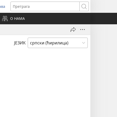
ава
вара
Претрага
ви
О НАМА
зор)
ЈЕЗИК