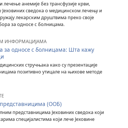
 лечење анемије без трансфузије крви,
у Јеховиних сведока о медицинском лечењу и
пружају лекарским друштвима преко своје
ора за односе с болницама.
ИМ ИНФОРМАЦИЈАМА
а за односе с болницама: Шта кажу
ци
дицинских стручњака како су презентације
лницама позитивно утицале на њихове методе
ТЕ
 представницима (ООБ)
калним представницима Јеховиних сведока који
карима специјалистима који лече Јеховине