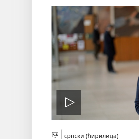
Покрени
филм
Изаберите