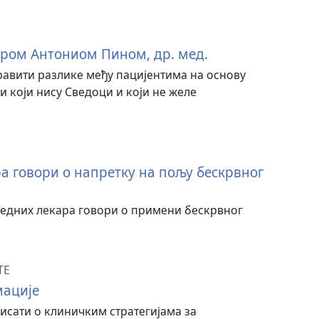
ором Антониом Пином, др. мед.
авити разлике међу пацијентима на основу
ти који нису Сведоци и који не желе
а говори о напретку на пољу бескрвног
гледних лекара говори о примени бескрвног
ТЕ
ације
сати о клиничким стратегијама за