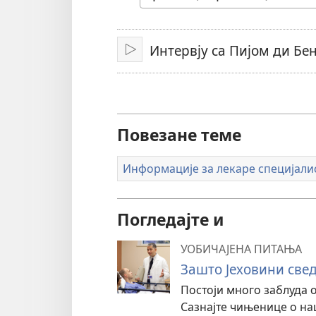
језик
Интервју са Пијом ди Бен
Покрени
Повезане теме
Информације за лекаре специјали
Погледајте и
УОБИЧАЈЕНА ПИТАЊА
Зашто Јеховини свед
Постоји много заблуда 
Сазнајте чињенице о на