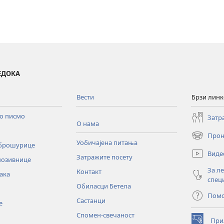
ВЕДОКА
Вести
Брзи лин
то писмо
Затр
О нама
Прон
(отвара
Уобичајена питања
 брошурице
нови
Виде
Затражите посету
прозор)
позивнице
За л
Контакт
ака
спец
Обиласци Бетела
Пом
Састанци
е
Спомен-свечаност
При