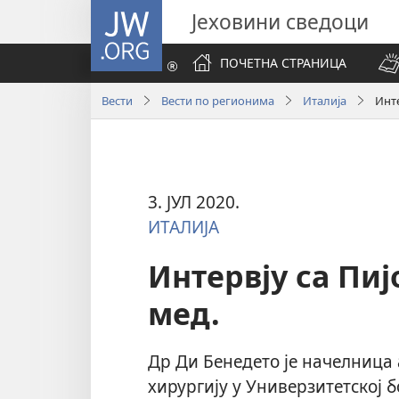
JW.ORG
Јеховини сведоци
ПОЧЕТНА СТРАНИЦА
Вести
Вести по регионима
Италија
Инте
3. ЈУЛ 2020.
ИТАЛИЈА
Интервју са Пиј
мед.
Др Ди Бенедето је начелница
хирургију у Универзитетској 