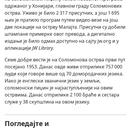
одржаног у Хонијари, главном граду Соломонових
острва. Уживо је било 2 317 присутних, а још 1 695
њих је пратило програм путем видео-везе на још
две локације на острву Малајта. Присутни су добили
штампане примерке овог превода, а дигитално
издање је било одмах доступно на сајту jw.org и у
апликацији
JW Library
.
Семе добре вести је на Соломонова острва први пут
посејано 1953. Данас овде живи отприлике 757 000
људи који говоре више од 70 домородачких језика.
Иако је енглески званични језик у земљи,
соломонски пиџин је најзаступљенији на овим
острвима. Данас отприлике 2 100 браће и сестара
служе у 38 скупштина на овом језику.
Погледајте и