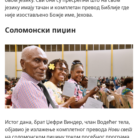
овом језику. Сви они су пресрећни што на свом
језику имају тачан и комплетан превод Библије где
није изостављено Божје име, Јехова.
Соломонски пиџин
Истог дана, брат Џефри Виндер, члан Водећег тела,
објавио је излажење комплетног превода
Нови свет
на соломонском пиџину током посебног програма