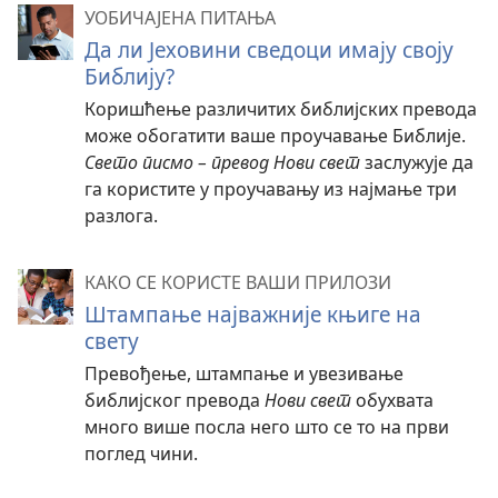
УОБИЧАЈЕНА ПИТАЊА
Да ли Јеховини сведоци имају своју
Библију?
Коришћење различитих библијских превода
може обогатити ваше проучавање Библије.
Свето писмо – превод Нови свет
заслужује да
га користите у проучавању из најмање три
разлога.
КАКО СЕ КОРИСТЕ ВАШИ ПРИЛОЗИ
Штампање најважније књиге на
свету
Превођење, штампање и увезивање
библијског превода
Нови свет
обухвата
много више посла него што се то на први
поглед чини.