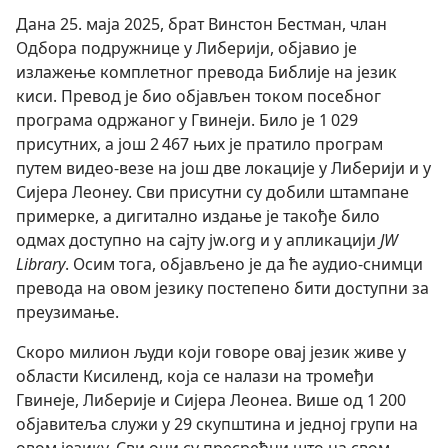
Дана 25. маја 2025, брат Винстон Бестман, члан
Одбора подружнице у Либерији, објавио је
излажење комплетног превода Библије на језик
киси. Превод је био објављен током посебног
програма одржаног у Гвинеји. Било је 1 029
присутних, а још 2 467 њих је пратило програм
путем видео-везе на још две локације у Либерији и у
Сијера Леонеу. Сви присутни су добили штампане
примерке, а дигитално издање је такође било
одмах доступно на сајту jw.org и у апликацији
JW
Library
. Осим тога, објављено је да ће аудио-снимци
превода на овом језику постепено бити доступни за
преузимање.
Скоро милион људи који говоре овај језик живе у
области Кисиленд, која се налази на тромеђи
Гвинеје, Либерије и Сијера Леонеа. Више од 1 200
објавитеља служи у 29 скупштина и једној групи на