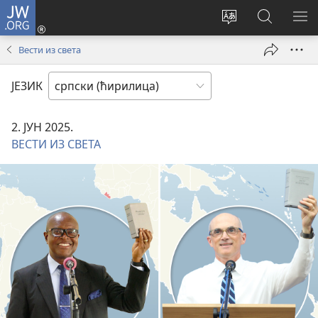
JW.ORG
Пријава
(отвара
Промени
Претрага
ПР
нови
језик
сајта
МЕ
Вести из света
прозор)
сајта
JW.ORG
ЈЕЗИК
2. ЈУН 2025.
ВЕСТИ ИЗ СВЕТА