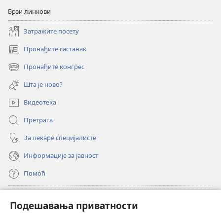
Брзи линкови
Затражите посету
Пронађите састанак
(отвара
нови
Пронађите конгрес
(отвара
прозор)
нови
Шта је ново?
прозор)
Видеотека
Претрага
За лекаре специјалисте
Информације за јавност
Помоћ
Прилози
(отвара
Подешавања приватности
нови