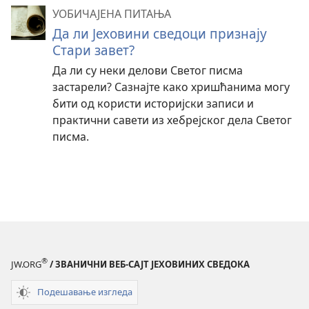
УОБИЧАЈЕНА ПИТАЊА
Да ли Јеховини сведоци признају
Стари завет?
Да ли су неки делови Светог писма
застарели? Сазнајте како хришћанима могу
бити од користи историјски записи и
практични савети из хебрејског дела Светог
писма.
®
JW.ORG
/ ЗВАНИЧНИ ВЕБ-САЈТ ЈЕХОВИНИХ СВЕДОКА
Подешавање изгледа