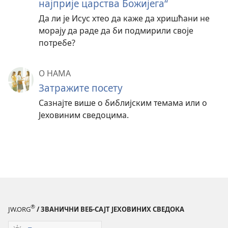
најприје царства Божијега“
Да ли је Исус хтео да каже да хришћани не
морају да раде да би подмирили своје
потребе?
О НАМА
Затражите посету
Сазнајте више о библијским темама или о
Јеховиним сведоцима.
®
JW.ORG
/ ЗВАНИЧНИ ВЕБ-САЈТ ЈЕХОВИНИХ СВЕДОКА