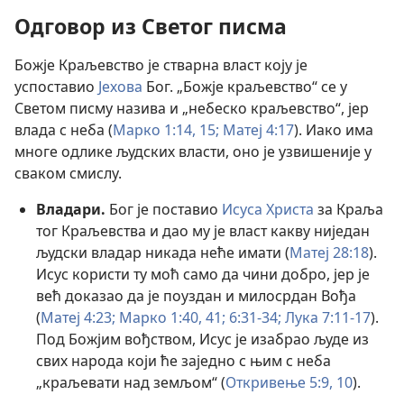
Одговор из Светог писма
Божје Краљевство је стварна власт коју је
успоставио
Јехова
Бог. „Божје краљевство“ се у
Светом писму назива и „небеско краљевство“, јер
влада с неба (
Марко 1:14, 15;
Матеј 4:17
). Иако има
многе одлике људских власти, оно је узвишеније у
сваком смислу.
Владари.
Бог је поставио
Исуса Христа
за Краља
тог Краљевства и дао му је власт какву ниједан
људски владар никада неће имати (
Матеј 28:18
).
Исус користи ту моћ само да чини добро, јер је
већ доказао да је поуздан и милосрдан Вођа
(
Матеј 4:23;
Марко 1:40, 41;
6:31-34;
Лука 7:11-17
).
Под Божјим вођством, Исус је изабрао људе из
свих народа који ће заједно с њим с неба
„краљевати над земљом“ (
Откривење 5:9, 10
).