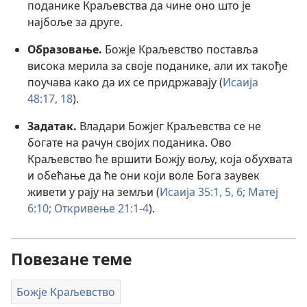
поданике Краљевства да чине оно што је
најбоље за друге.
Образовање.
Божје Краљевство поставља
висока мерила за своје поданике, али их такође
поучава како да их се придржавају (
Исаија
48:17, 18
).
Задатак.
Владари Божјег Краљевства се не
богате на рачун својих поданика. Ово
Краљевство ће вршити Божју вољу, која обухвата
и обећање да ће они који воле Бога заувек
живети у рају на земљи (
Исаија 35:1,
5, 6;
Матеј
6:10;
Откривење 21:1-4
).
Повезане теме
Божје Краљевство