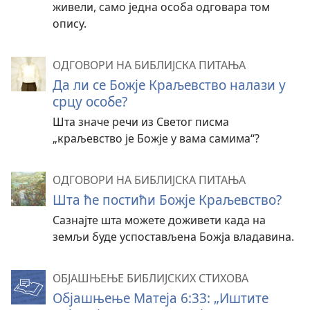
живели, само једна особа одговара том
опису.
ОДГОВОРИ НА БИБЛИЈСКА ПИТАЊА
Да ли се Божје Краљевство налази у
срцу особе?
Шта значе речи из Светог писма
„краљевство је Божје у вама самима“?
ОДГОВОРИ НА БИБЛИЈСКА ПИТАЊА
Шта ће постићи Божје Краљевство?
Сазнајте шта можете доживети када на
земљи буде успостављена Божја владавина.
ОБЈАШЊЕЊЕ БИБЛИЈСКИХ СТИХОВА
Објашњење Матеја 6:33: „Иштите