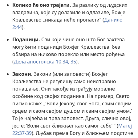
Колико ће оно трајати.
За разлику од људских
владавина, које су долазиле и одлазиле, Божје
Краљевство „никада неће пропасти“ (
Данило
2:44
).
Поданици.
Сви који чине оно што Бог захтева
могу бити поданици Божјег Краљевства, без
обзира на њихово порекло или место рођења
(
Дела апостолска 10:34, 35
).
Закони.
Закони (или заповести) Божјег
Краљевства не регулишу само неисправно
понашање. Они такође изграђују моралне
особине код својих поданика. На пример, Свето
писмо каже: „’Воли Јехову, свог Бога, свим својим
срцем и свом својом душом и свим својим умом.‘
То је највећа и прва заповест. Друга, слична овој,
јесте: ’Воли свог ближњег као самог себе‘ “ (
Матеј
22:37-39
). Љубав према Богу и ближњем подстиче