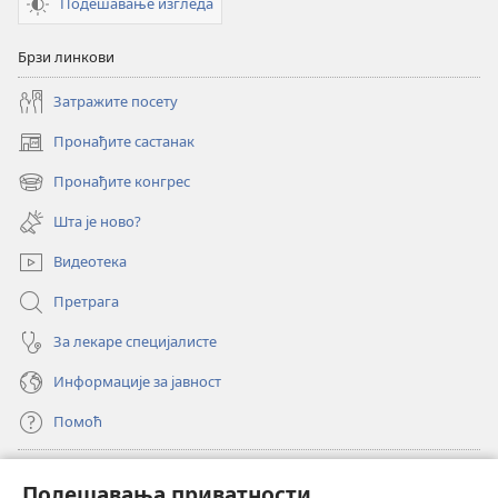
Подешавање изгледа
Брзи линкови
Затражите посету
Пронађите састанак
(отвара
нови
Пронађите конгрес
(отвара
прозор)
нови
Шта је ново?
прозор)
Видеотека
Претрага
За лекаре специјалисте
Информације за јавност
Помоћ
Прилози
(отвара
Подешавања приватности