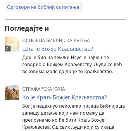
Одговори на библијска питања
Погледајте и
ОСНОВНА БИБЛИЈСКА УЧЕЊА
Шта је Божје Краљевство?
Док је био на земљи Исус је најчешће
говорио о Божјем Краљевству. Људи се већ
вековима моле да дође то Краљевство.
СТРАЖАРСКА КУЛА
Ко је Краљ Божјег Краљевства?
Бог је надахнуо неколико писаца Библије да
запишу детаље који нам помажу да
препознамо ко ће бити Краљ Божјег
Краљевства. Од свих људи који су икада