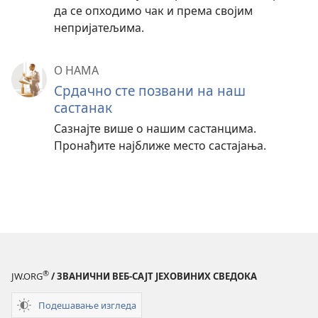
да се опходимо чак и према својим
непријатељима.
О НАМА
Срдачно сте позвани на наш
састанак
Сазнајте више о нашим састанцима.
Пронађите најближе место састајања.
®
JW.ORG
/ ЗВАНИЧНИ ВЕБ-САЈТ ЈЕХОВИНИХ СВЕДОКА
Подешавање изгледа