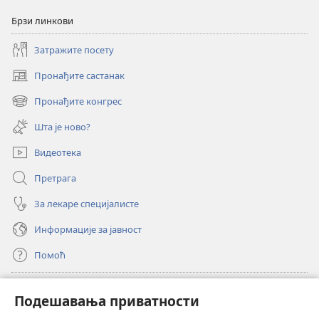
Брзи линкови
Затражите посету
Пронађите састанак
(отвара
нови
Пронађите конгрес
(отвара
прозор)
нови
Шта је ново?
прозор)
Видеотека
Претрага
За лекаре специјалисте
Информације за јавност
Помоћ
Прилози
(отвара
Подешавања приватности
нови