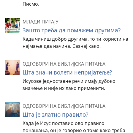
Писмо.
МЛАДИ ПИТАЈУ
Зашто треба да помажем другима?
Када чиниш добро другима, то ти користи на
најмање два начина. Сазнај како.
ОДГОВОРИ НА БИБЛИЈСКА ПИТАЊА
Шта значи волети непријатеље?
Исусове једноставне речи имају дубоко
значење и није их лако применити.
ОДГОВОРИ НА БИБЛИЈСКА ПИТАЊА
Шта је златно правило?
Када је Исус поставио ово правило
понашања, он је говорио о томе како треба