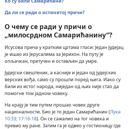
Ко су били Самарићани?
Да ли се ради о истинитој причи?
О чему се ради у причи о
„милосрдном Самарићанину“?
Исусова прича у кратким цртама гласи: Један Јудејац
је ишао из Јерусалима за Јерихон. На путу је
опљачкан, претучен и остављен да умре.
Јудејски свештеник, а касније и један од јудејских
верских вођа, само су прошли поред њега. Иако су
били из истог народа, ниједан од њих није стао да
помогне том јадном човеку.
На крају је тим путем прошао човек друге
националности. Био је то један Самарићанин (
Лука
10:33;
17:16-18
). Он се сажалио на тог човека и
превио му ране. Затим га је одвео у гостионицу где