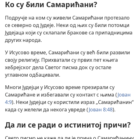
Ко су били Самарићани?
Подручје на ком су живели Самарићани протезало
се северно од Јудеје. Неки од њих су били потомци
Јудејаца који су склапали бракове са припадницима
других народа.
У Исусово време, Самарићани су већ били развили
своју религију. Прихватали су првих пет књига
хебрејског дела Светог писма док су остале
углавном одбацивали.
Многи Јудејци у Исусово време презирали су
Самарићане и избегавали су контакт с њима (
Јован
4:9
). Неки Јудејци су користили израз „Самарићанин“
када су желели да некога увреде (
Јован 8:48
).
Да ли се ради о истинитој причи?
Свето писмо не каже да ли је прича о Самарићанину