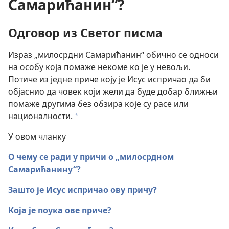
Самарићанин“?
Одговор из Светог писма
Израз „милосрдни Самарићанин“ обично се односи
на особу која помаже некоме ко је у невољи.
Потиче из једне приче коју је Исус испричао да би
објаснио да човек који жели да буде добар ближњи
помаже другима без обзира које су расе или
националности.
a
У овом чланку
О чему се ради у причи о „милосрдном
Самарићанину“?
Зашто је Исус испричао ову причу?
Која је поука ове приче?