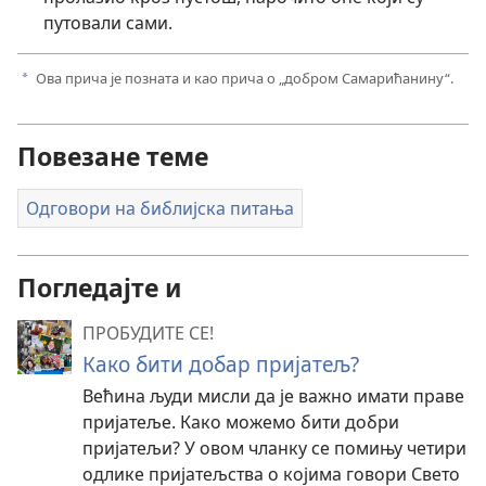
путовали сами.
Ова прича је позната и као прича о „добром Самарићанину“.
a
Повезане теме
Одговори на библијска питања
Погледајте и
ПРОБУДИТЕ СЕ!
Како бити добар пријатељ?
Већина људи мисли да је важно имати праве
пријатеље. Како можемо бити добри
пријатељи? У овом чланку се помињу четири
одлике пријатељства о којима говори Свето