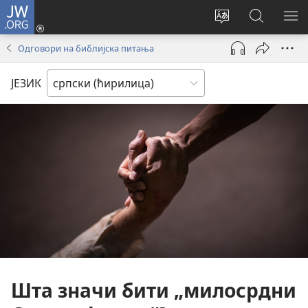
JW.ORG
Пријава
(отвара
Промени
Претрага
ПР
нови
језик
сајта
МЕ
Одговори на библијска питања
прозор)
сајта
JW.ORG
ЈЕЗИК
Шта значи бити „милосрдни