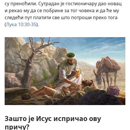
су преноћили. Сутрадан је гостионичару дао новац
и рекао му да се побрине за тог човека и да ће му
следећи пут платити све што потроши преко тога
(
Лука 10:30-35
).
Зашто је Исус испричао ову
причу?