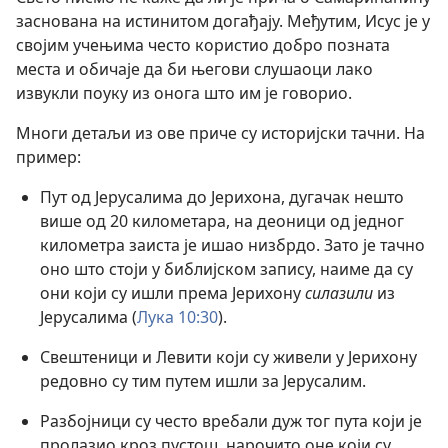
заснована на истинитом догађају. Међутим, Исус је у
својим учењима често користио добро позната
места и обичаје да би његови слушаоци лако
извукли поуку из онога што им је говорио.
Многи детаљи из ове приче су историјски тачни. На
пример:
Пут од Јерусалима до Јерихона, дугачак нешто
више од 20 километара, на деоници од једног
километра заиста је ишао низбрдо. Зато је тачно
оно што стоји у библијском запису, наиме да су
они који су ишли према Јерихону
силазили
из
Јерусалима (
Лука 10:30
).
Свештеници и Левити који су живели у Јерихону
редовно су тим путем ишли за Јерусалим.
Разбојници су често вребали дуж тог пута који је
пролазио кроз пустош, нарочито оне који су