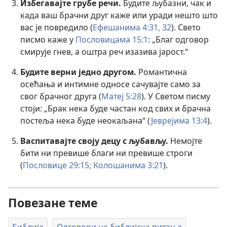
Избегавајте грубе речи.
Будите љубазни, чак и
када ваш брачни друг каже или уради нешто што
вас је повредило (
Ефешанима 4:31, 32
). Свето
писмо каже у
Пословицама 15:1
: „Благ одговор
смирује гнев, а оштра реч изазива јарост.“
Будите верни једно другом.
Романтична
осећања и интимне односе сачувајте само за
свог брачног друга (
Матеј 5:28
). У Светом писму
стоји: „Брак нека буде частан код свих и брачна
постеља нека буде неокаљана“ (
Јеврејима 13:4
).
Васпитавајте своју децу с љубављу.
Немојте
бити ни превише благи ни превише строги
(
Пословице 29:15;
Колошанима 3:21
).
Повезане теме