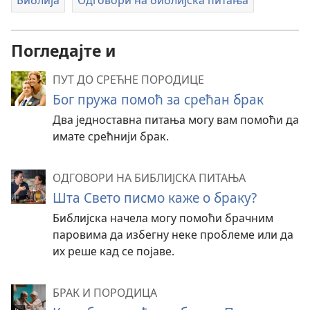
Библија
Одговори на библијска питања
Погледајте и
ПУТ ДО СРЕЋНЕ ПОРОДИЦЕ
Бог пружа помоћ за срећан брак
Два једноставна питања могу вам помоћи да
имате срећнији брак.
ОДГОВОРИ НА БИБЛИЈСКА ПИТАЊА
Шта Свето писмо каже о браку?
Библијска начела могу помоћи брачним
паровима да избегну неке проблеме или да
их реше кад се појаве.
БРАК И ПОРОДИЦА