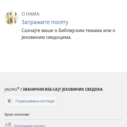
О НАМА
Затражите посету
Сазнајте више о библијским темама или о
Јеховиним сведоцима.
®
JW.ORG
/ ЗВАНИЧНИ ВЕБ-САЈТ ЈЕХОВИНИХ СВЕДОКА
Подешавање изгледа
Брзи линкови
Затражите посету