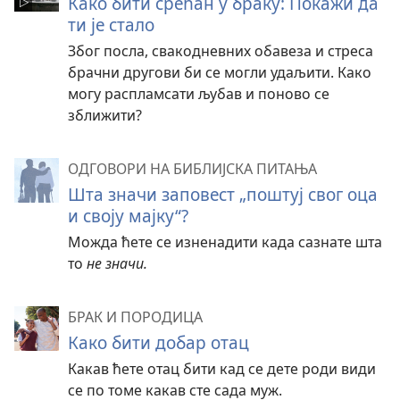
Како бити срећан у браку: Покажи да
ти је стало
Због посла, свакодневних обавеза и стреса
брачни другови би се могли удаљити. Како
могу распламсати љубав и поново се
зближити?
ОДГОВОРИ НА БИБЛИЈСКА ПИТАЊА
Шта значи заповест „поштуј свог оца
и своју мајку“?
Можда ћете се изненадити када сазнате шта
то
не значи.
БРАК И ПОРОДИЦА
Како бити добар отац
Какав ћете отац бити кад се дете роди види
се по томе какав сте сада муж.