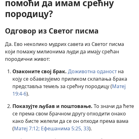
помоћи да имам срећну
породицу?
Одговор из Светог писма
Да. Ево неколико мудрих савета из Светог писма
који помажу милионима људи да имају срећан
породични живот:
Озаконите свој брак.
Доживотна оданост
на
коју се обавезујемо приликом склапања брака
представља темељ за срећну породицу (
Матеј
19:4-6
).
Показујте љубав и поштовање.
То значи да ћете
се према свом брачном другу опходити онако
како бисте желели да се он опходи према вама
(
Матеј 7:12;
Ефешанима 5:25,
33
).