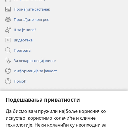
Пронађите састанак
(отвара
нови
Пронађите конгрес
(отвара
прозор)
нови
Шта је ново?
прозор)
Видеотека
Претрага
За лекаре специјалисте
Информације за јавност
Помоћ
Прилози
(отвара
Подешавања приватности
нови
прозор)
Да бисмо вам пружили најбоље корисничко
ОНЛАЈН БИБЛИОТЕКА Watchtower
(отвара
искуство, користимо колачиће и сличне
нови
®
JW Hub
технологије. Неки колачићи су неопходни за
прозор)
(отвара